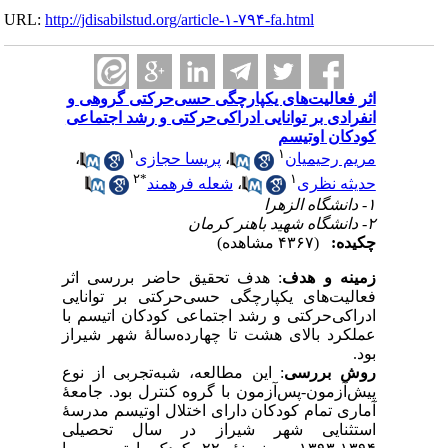
URL:
http://jdisabilstud.org/article-۱-۷۹۴-fa.html
اثر فعالیت‌های یکپارچگی حسی‌حرکتی گروهی و
انفرادی بر توانایی ادراکی‌حرکتی و رشد اجتماعی
کودکان اوتیسم
۱
۱
مریم رحیمیان
،
پریسا حجازی
،
۲
*
۱
حدیثه نظری
،
شعله فرهمند
۱- دانشگاه الزهرا
۲- دانشگاه شهید باهنر کرمان
چکیده:
(۴۳۶۷ مشاهده)
زمینه و هدف
: هدف تحقیق حاضر بررسی اثر
فعالیت‌های یکپارچگی حسی‌حرکتی بر توانایی
ادراکی‌حرکتی و رشد اجتماعی کودکان اتیسم با
عملکرد بالای هشت تا چهارده‌سالۀ شهر شیراز
بود.
روش بررسی
: این مطالعه، شبه‌تجربی از نوع
پیش‌آزمون-پس‌آزمون با گروه کنترل بود. جامعۀ
آماری تمام کودکان دارای اختلال اوتیسم مدرسۀ
استثنایی شهر شیراز در سال تحصیلی