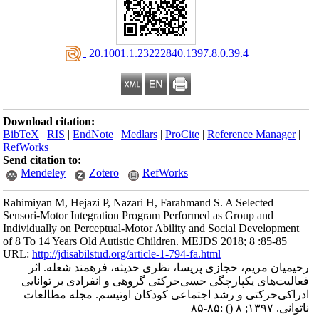
‎ 20.1001.1.23222840.1397.8.0.39.4
Download citation:
BibTeX
|
RIS
|
EndNote
|
Medlars
|
ProCite
|
Reference Manager
|
RefWorks
Send citation to:
Mendeley
Zotero
RefWorks
Rahimiyan M, Hejazi P, Nazari H, Farahmand S. A Selected
Sensori-Motor Integration Program Performed as Group and
Individually on Perceptual-Motor Ability and Social Development
of 8 To 14 Years Old Autistic Children. MEJDS 2018; 8 :85-85
URL:
http://jdisabilstud.org/article-1-794-fa.html
رحیمیان مریم، حجازی پریسا، نظری حدیثه، فرهمند شعله. اثر
فعالیت‌های یکپارچگی حسی‌حرکتی گروهی و انفرادی بر توانایی
ادراکی‌حرکتی و رشد اجتماعی کودکان اوتیسم. مجله مطالعات
ناتوانی. ۱۳۹۷; ۸
()
:۸۵-۸۵