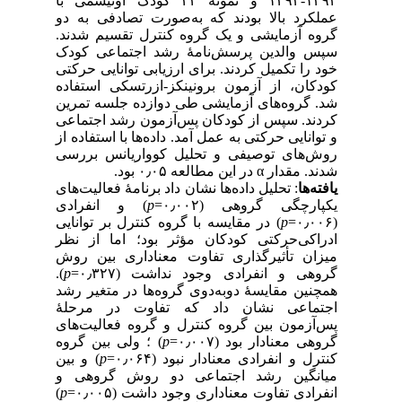
۱۳۹۴-۱۳۹۳ و نمونۀ ۲۲ کودک اوتیسمی با
عملکرد بالا بودند که به‌صورت تصادفی به دو
گروه آزمایشی و یک گروه کنترل تقسیم شدند.
سپس والدین پرسش‌نامۀ رشد اجتماعی کودک
خود را تکمیل کردند. برای ارزیابی توانایی حرکتی
کودکان، از آزمون برونینکز-ازرتسکی استفاده
شد. گروه‌های آزمایشی طی دوازده جلسه تمرین
کردند. سپس از کودکان پس‌آزمون رشد اجتماعی
و توانایی حرکتی به عمل آمد. داده‌ها با استفاده از
روش‌های توصیفی و تحلیل کوواریانس بررسی
شدند. مقدار α در این مطالعه ۰٫۰۵ بود.
یافته‌ها
: تحلیل داده‌ها نشان داد برنامۀ فعالیت‌های
یکپارچگی گروهی (۰٫۰۰۲=
p
) و انفرادی
(۰٫۰۰۶=
p
) در مقایسه با گروه کنترل بر توانایی
ادراکی‌حرکتی کودکان مؤثر بود؛ اما از نظر
میزان تأثیرگذاری تفاوت معناداری بین روش
گروهی و انفرادی وجود نداشت (۰٫۳۲۷=
p
).
همچنین مقایسۀ دو‌به‌دوی گروه‌ها در متغیر رشد
اجتماعی نشان داد که تفاوت در مرحلۀ
پس‌آزمون بین گروه کنترل و گروه فعالیت‌های
گروهی معنادار بود (۰٫۰۰۷=
p
) ؛ ولی بین گروه
کنترل و انفرادی معنادار نبود (۰٫۰۶۴=
p
) و بین
میانگین رشد اجتماعی دو روش گروهی و
انفرادی تفاوت معناداری وجود داشت (۰٫۰۰۵=
p
)