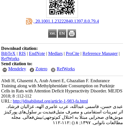
‎ 20.1001.1.23222840.1397.8.0.79.4
Download citation:
BibTeX
|
RIS
|
EndNote
|
Medlars
|
ProCite
|
Reference Manager
|
RefWorks
Send citation to:
Mendeley
Zotero
RefWorks
Abdi H, Ghasemi A, Arab Ameri E, Ghazalian F. Endurance
Training along with Methylphenidate Consumption on Purkinje
Cells in Rats with Attention Deficit Hyperactivity Disorder. MEJDS
2018; 8 :112-112
URL:
http://jdisabilstud.org/article-1-983-fa.html
عبدی حسن، قاسمی عبدالله، عرب عامری الهه، غزالیان فرشاد.
اثر تمرینات استقامتی و مصرف متیل‌فنیدیت بر سلول‌های پورکینژ
موش‌های صحرایی مبتلا به اختلال کم‌توجهی/بیش‌فعالی. مجله
مطالعات ناتوانی. ۱۳۹۷; ۸
()
:۱۱۲-۱۱۲