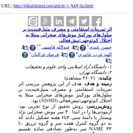
URL:
http://jdisabilstud.org/article-۱-۹۸۳-fa.html
اثر تمرینات استقامتی و مصرف متیل‌فنیدیت بر
سلول‌های پورکینژ موش‌های صحرایی مبتلا به
اختلال کم‌توجهی/بیش‌فعالی
۱
*
۱
حسن عبدی
،
عبدالله قاسمی
،
۱
۲
الهه عرب عامری
،
فرشاد غزالیان
۱- دانشگاه آزاد اسلامی واحد علوم و تحقیقات
۲- دانشگاه تهران
چکیده:
(۳۶۰۲ مشاهده)
زمینه و هدف
: هدف از این پژوهش بررسی اثر
تمرینات استقامتی و مصرف متیل‌فنیدیت بر
سلول‌های پورکینژ موش‌های صحرایی مبتلا به
اختلال کم‌توجهی/بیش‌فعالی (AD/HD) بود.
روش‌بررسی
: روش تحقیق از نوع تجربی بود.
آزمودنی‌ها را در ابتدا ۴۰ سر موش‌ صحرایی نژاد
ویستار با دامنهٔ سنی ۴تا۶ هفته تشکیل دادند که
به دو گروه کنترل هفت سر و گروه تزریق L-
NAME ۳۳ سر به‌طور تصادفی ساده تقسیم