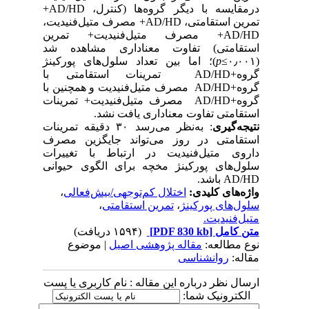
درمقایسه با دیگر گروه‌ها (کنترل، AD/HD+
تمرین استقامتی، AD/HD+ مصرف متیل‌فنیدیت،
AD/HD+ مصرف متیل‌فنیدیت+ تمرین
استقامتی) تفاوت معنا‌داری مشاهده شد
(۰٫۰۰۱≥
p
)؛ اما بین تعداد سلول‌های پورکینژ
گروه+AD/HD تمرینات استقامتی با
گروه+AD/HD مصرف متیل‌فنیدیت و همچنین با
گروه+AD/HD مصرف متیل‌فنیدیت+ تمرینات
استقامتی تفاوت معنا‌داری یافت نشد.
نتیجه‌گیری
: به‌نظر می‌رسد ۳۰ دقیقه تمرینات
استقامتی در روز می‌تواند جایگزین مصرف
داروی متیل‌فنیدیت در ارتباط با تغییرات
سلول‌های پورکینژ مخچه برای الگوی حیوانی
AD/HD باشد.
واژه‌های کلیدی:
اختلال کم‌توجهی/بیش‌فعالی
،
سلول‌های پورکینژ
،
تمرین استقامتی
،
متیل‌فنیدیت.
متن کامل
[PDF 830 kb]
(۱۵۹۴ دریافت)
نوع مطالعه:
مقاله پژوهشی اصیل
| موضوع
مقاله:
روانشناسی
ارسال نظر درباره این مقاله : نام کاربری یا پست
الکترونیک شما: