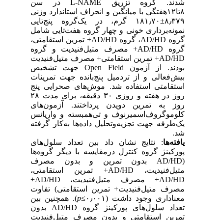
شدند. گروه تزریق L-NAME در سن
۸تا۱۲هفتگی با میانگین و انحراف استاندارد وزنی
۸٫۳۷۹±۱۸۱٫۷۰ گرم، در یک‌گروه پنج‌تایی
نمونه‌برداری خونی و چهار گروه هفت‌تایی شامل
گروه AD/HD، گروه AD/HD+ تمرین استقامتی،
گروه AD/HD+ مصرف متیل‌فنیدیت و گروه
AD/HD+ تمرین استقامتی+ مصرف متیل‌فنیدیت
بودند. از آزمون Open Field جهت تشخیص
بیش‌فعالی و از تردمیل پنج‌بانده جهت تمرینات
استقامتی استفاده شد. موش‌های‌ صحرایی پنج
روز در هفته و روزی ۳۰ دقیقه، برای مدت ۲۸
روز به تمرین دویدن پرداختند. آزمون‌های
کلوموگروف‌‌اسمیرنوف و تی‌همبسته و واریانس
یک‌طرفه جهت تجزیه‌وتحلیل داده‌ها به‌کار گرفته
شد.
یافته‌ها
: نتایج نشان داد بین تعداد سلول‌های
پورکینژ گروه کنترل درمقایسه با دیگر گروه‌ها
(AD/HD بدون تمرین و بدون مصرف
متیل‌فنیدیت، AD/HD+ تمرین استقامتی،
AD/HD+ مصرف متیل‌فنیدیت، AD/HD+
مصرف متیل‌فنیدیت+ تمرین استقامتی) تفاوت
معنا‌داری وجود داشت (۰٫۰۰۱≥
p
). همچنین بین
تعداد سلول‌های پورکینژ گروه AD/HD بدون
تمرین استقامتی و بدون مصرف متیل‌فنیدیت