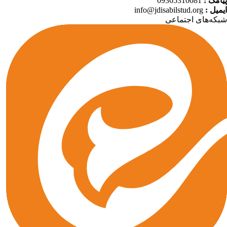
امک :
09365310081
میل :
info@jdisabilstud.org
که‌های اجتماعی