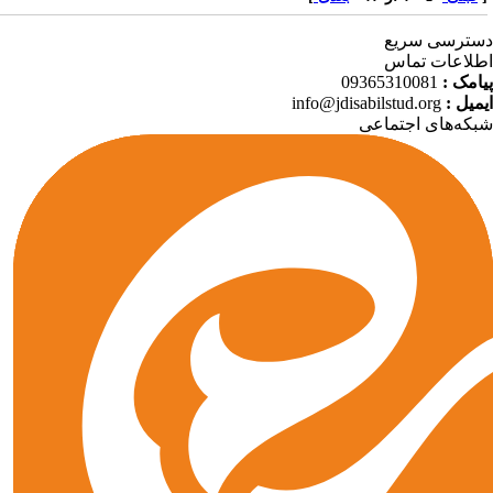
ترسی سریع
لاعات تماس
امک :
09365310081
میل :
info@jdisabilstud.org
که‌های اجتماعی