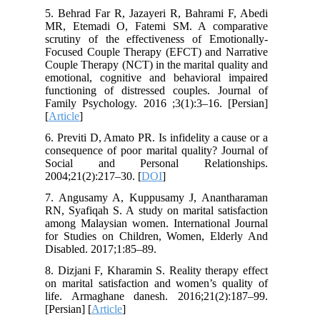
5. Behrad Far R, Jazayeri R, Bahrami F, Abedi
MR, Etemadi O, Fatemi SM. A comparative
scrutiny of the effectiveness of Emotionally-
Focused Couple Therapy (EFCT) and Narrative
Couple Therapy (NCT) in the marital quality and
emotional, cognitive and behavioral impaired
functioning of distressed couples. Journal of
Family Psychology. 2016 ;3(1):3–16. [Persian]
[
Article
]
6. Previti D, Amato PR. Is infidelity a cause or a
consequence of poor marital quality? Journal of
Social and Personal Relationships.
2004;21(2):217–30. [
DOI
]
7. Angusamy A, Kuppusamy J, Anantharaman
RN, Syafiqah S. A study on marital satisfaction
among Malaysian women. International Journal
for Studies on Children, Women, Elderly And
Disabled. 2017;1:85–89.
8. Dizjani F, Kharamin S. Reality therapy effect
on marital satisfaction and women’s quality of
life. Armaghane danesh. 2016;21(2):187–99.
[Persian] [
Article
]