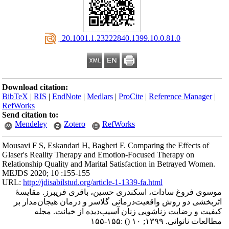
‎ 20.1001.1.23222840.1399.10.0.81.0
Download citation:
BibTeX
|
RIS
|
EndNote
|
Medlars
|
ProCite
|
Reference Manager
|
RefWorks
Send citation to:
Mendeley
Zotero
RefWorks
Mousavi F S, Eskandari H, Bagheri F. Comparing the Effects of
Glaser's Reality Therapy and Emotion-Focused Therapy on
Relationship Quality and Marital Satisfaction in Betrayed Women.
MEJDS 2020; 10 :155-155
URL:
http://jdisabilstud.org/article-1-1339-fa.html
موسوی فروغ سادات، اسکندری حسین، باقری فریبرز. مقایسهٔ
اثربخشی دو روش واقعیت‌درمانی گلاسر و درمان هیجان‌مدار بر
کیفیت و رضایت زناشویی زنان آسیب‌دیده از خیانت. مجله
:۱۵۵-۱۵۵
()
مطالعات ناتوانی. ۱۳۹۹; ۱۰