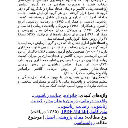
از مراجعان بودند که به‌شیوهٔ نمونه‌گیری خوشه‌ای چندمرحله‌ای
انتخاب شدند و به‌صورت تصادفی در دو گروه آزمایش
(واقعیت‌درمانی گلاسر و درمان هیجان‌مدار) و یک‌گروه گواه (هر
گروه ۱۵ نفر) قرار گرفتند. در هر گروه آزمایش هشت جلسه
مداخله اجرا شد. ابزارهای پژوهش شامل پرسشنامهٔ کیفیت
زناشویی (باسبی و همکاران، ۱۹۹۵) و رضایت زناشویی انریچ
(السون و همکاران، ۱۹۸۲) و پروتکل واقعیت درمانی (عباسی و
همکاران، ۱۳۹۶) و پروتکل درمان هیجان مدار (بهرامی و
نسخهٔ
SPSS
همکاران، ۱۳۸۸) بود. برای تحلیل داده‌ها از نرم‌افزار
۲۲ و از روش تحلیل کوواریانس استفاده شد.
یافته‌ها:
نتایج آماری نشان داد که هر دو گروه آزمایش درمقایسه با
گروه گواه در میزان رضایت و کیفیت زناشویی تفاوت معناداری
حاکی‌از آن بود
LSD
). همچنین نتایج آزمون تعقیبی
p
دارند (۰٫۰۰۱>
که بین اثربخشی درمان گلاسر و هیجان‌مداری بر میزان کیفیت
روابط زناشویی در مرحلهٔ پس‌آزمون تفاوت معناداری وجود ندارد
)؛ اما نمرهٔ رضایت زناشویی در روش درمانی
p
(۰٫۳۷۴=
هیجان‌مدار بیشتر از روش درمانی گلاسر براساس
).
p
واقعیت‌درمانی است (۰٫۰۰۱>
نتیجه‌گیری:
درمان هیجان‌مدار با بهبود جراحات دل‌بستگی و
تنظیم هیجانات و واقعیت‌درمانی با تأکید بر مسئولیت شخصی و
شناخت نیازها، به بهبود آسیب خیانت کمک می‌کند.
،
خیانت زناشویی
،
خانواده
واژه‌های کلیدی:
کیفیت
،
درمان هیجان‌مدار
،
واقعیت‌درمانی
رضایت زناشویی.
،
زناشویی
(۱۳۶۵ دریافت)
[PDF 514 kb]
متن کامل
نوع مطالعه:
مقاله پژوهشی اصیل
| موضوع
مقاله:
روانشناسی