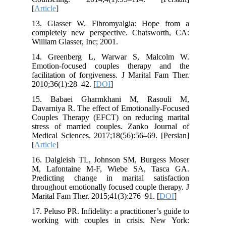
[
Article
]
13. Glasser W. Fibromyalgia: Hope from a
completely new perspective. Chatsworth, CA:
William Glasser, Inc; 2001.
14. Greenberg L, Warwar S, Malcolm W.
Emotion-focused couples therapy and the
facilitation of forgiveness. J Marital Fam Ther.
2010;36(1):28–42. [
DOI
]
15. Babaei Gharmkhani M, Rasouli M,
Davarniya R. The effect of Emotionally-Focused
Couples Therapy (EFCT) on reducing marital
stress of married couples. Zanko Journal of
Medical Sciences. 2017;18(56):56–69. [Persian]
[
Article
]
16. Dalgleish TL, Johnson SM, Burgess Moser
M, Lafontaine M-F, Wiebe SA, Tasca GA.
Predicting change in marital satisfaction
throughout emotionally focused couple therapy. J
Marital Fam Ther. 2015;41(3):276–91. [
DOI
]
17. Peluso PR. Infidelity: a practitioner’s guide to
working with couples in crisis. New York: