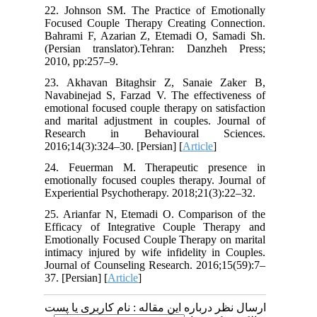
22. Johnson SM. The Practice of Emotionally
Focused Couple Therapy Creating Connection.
Bahrami F, Azarian Z, Etemadi O, Samadi Sh.
(Persian translator).Tehran: Danzheh Press;
2010, pp:257–9.
23. Akhavan Bitaghsir Z, Sanaie Zaker B,
Navabinejad S, Farzad V. The effectiveness of
emotional focused couple therapy on satisfaction
and marital adjustment in couples. Journal of
Research in Behavioural Sciences.
2016;14(3):324–30. [Persian] [
Article
]
24. Feuerman M. Therapeutic presence in
emotionally focused couples therapy. Journal of
Experiential Psychotherapy. 2018;21(3):22–32.
25. Arianfar N, Etemadi O. Comparison of the
Efficacy of Integrative Couple Therapy and
Emotionally Focused Couple Therapy on marital
intimacy injured by wife infidelity in Couples.
Journal of Counseling Research. 2016;15(59):7–
37. [Persian] [
Article
]
ارسال نظر درباره این مقاله : نام کاربری یا پست