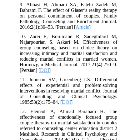
9. Abbasi H, Ahmadi SA, Fatehi Zadeh M,
Bahrami F. The effect of Glaser’s reality therapy
on personal commitment of couples. Family
Pathology, Counseling and Enrichment Journal.
2016;2(1):39–53. [Persian] [
Article
]
10. Zarei E, Borumand R, Sadeghifard M,
Najarpourian S, Askari M. Effectiveness of
group counseling based on choice theory on
increasing intimacy and marital satisfaction and
reducing marital conflicts in married women.
Hormozgan Medical Journal. 2017;21(4):250–9.
[Persian] [
DOI
]
11. Johnson SM, Greenberg LS. Differential
effects of experiential and problem-solving
interventions in resolving marital conflict. Journal
of Consulting and Clinical Psychology.
1985;53(2):175–84. [
DOI
]
12. Etemadi A, Ahmad Barabadi H. The
effectiveness of emotionally focused group
couple therapy on marital satisfaction in couples
referred to counseling center education district 2
Mashhad. Research in Clinical Psychology and
Counseling. 2014;4(1):95–114. [Persian]