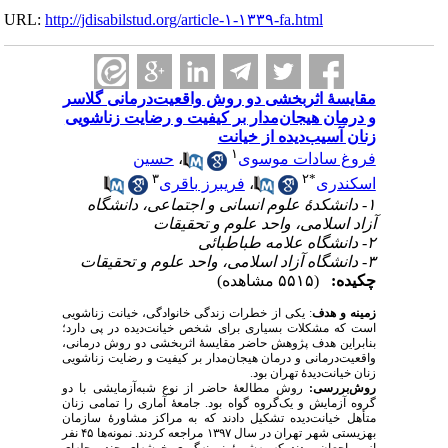
URL:
http://jdisabilstud.org/article-۱-۱۳۳۹-fa.html
مقایسهٔ اثربخشی دو روش واقعیت‌درمانی گلاسر
و درمان هیجان‌مدار بر کیفیت و رضایت زناشویی
زنان آسیب‌دیده از خیانت
۱
حسین
،
فروغ سادات موسوی
۳
۲
*
فریبرز باقری
،
اسکندری
۱- دانشکدهٔ علوم انسانی و اجتماعی، دانشگاه
آزاد اسلامی، واحد علوم و تحقیقات
۲- دانشگاه علامه طباطبائی
۳- دانشگاه آزاد اسلامی، واحد علوم و تحقیقات
چکیده:
(۵۵۱۵ مشاهده)
زمینه و هدف
: یکی از خطرات زندگی خانوادگی، خیانت زناشویی
است که مشکلات بسیاری برای شخص خیانت‌دیده در پی دارد؛
بنابراین هدف پژوهش حاضر مقایسهٔ اثربخشی دو روش درمانی،
واقعیت‌درمانی و درمان هیجان‌مدار بر کیفیت و رضایت زناشویی
زنان خیانت‌دیدهٔ تهران بود.
روش‌بررسی:
روش مطالعهٔ حاضر از نوع شبه‌آزمایشی با دو
گروه آزمایش و یک‌گروه گواه بود. جامعهٔ آماری را تمامی زنان
متأهل خیانت‌دیده تشکیل دادند که به مراکز مشاورهٔ سازمان
بهزیستی شهر تهران در سال ۱۳۹۷ مراجعه کردند. نمونه‌ها ۴۵ نفر