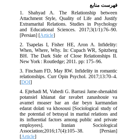
فهرست منابع
1. Shahyad A. The Relationship between
Attachment Style, Quality of Life and Justify
Extramarital Relations. Studies in Psychology
and Educational Sciences. 2017;3(1/1):76–90.
[Persian] [
Article
]
2. Tsapelas I, Fisher HE, Aron A. Infidelity:
When, Where, Why. In: Cupach WR, Spitzberg
BH. The Dark Side of Close Relationships II.
New York : Routledge; 2011. pp: 175–96.
3. Fincham FD, May RW. Infidelity in romantic
relationships. Curr Opin Psychol. 2017;13:70–4.
[
DOI
]
4. Ejtehadi M, Vahedi G. Barrasi Jame-shenakhti
potansiel khianat dar ravabet zanashouie va
avamel moaser bar an dar beyn karmandan
edarat dolati va khosousi [Sociological study of
the potential of betrayal in marital relations and
its influential factors among public and private
employees]. Iranian Sociological
Association;2016;17(4):105–38. [Persian]
[
Article
]