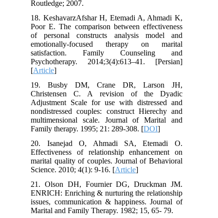
Routledge; 2007.
18. KeshavarzAfshar H, Etemadi A, Ahmadi K,
Poor E. The comparison between effectiveness
of personal constructs analysis model and
emotionally-focused therapy on marital
satisfaction. Family Counseling and
Psychotherapy. 2014;3(4):613–41. [Persian]
[
Article
]
19. Busby DM, Crane DR, Larson JH,
Christensen C. A revision of the Dyadic
Adjustment Scale for use with distressed and
nondistressed couples: construct Hierechy and
multimensional scale. Journal of Marital and
Family therapy. 1995; 21: 289-308. [
DOI
]
20. Isanejad O, Ahmadi SA, Etemadi O.
Effectiveness of relationship enhancement on
marital quality of couples. Journal of Behavioral
Science. 2010; 4(1): 9-16. [
Article
]
21. Olson DH, Fournier DG, Druckman JM.
ENRICH: Enriching & nurturing the relationship
issues, communication & happiness. Journal of
Marital and Family Therapy. 1982; 15, 65- 79.