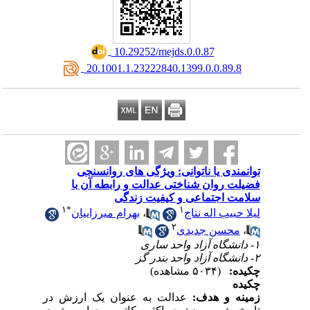
‎ 10.29252/mejds.0.0.87
‎ 20.1001.1.23222840.1399.0.0.89.8
توانمندی یا ناتوانی: ویژگی های روانسنجی
فضیلت روان شناختی عدالت و رابطه آن با
سلامت اجتماعی و کیفیت زندگی
۱
*
۱
لیلا حبیب اله نتاج
،
بهرام میرزاییان
۲
،
محسن جدیدی
۱- دانشگاه آزاد واحد ساری
۲- دانشگاه آزاد واحد بندر گز
چکیده:
(۵۰۳۴ مشاهده)
چکیده
زمینه و
هدف:
عدالت به عنوان یک ارزش در