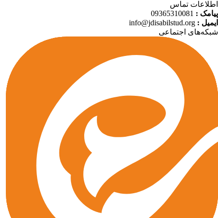
لاعات تماس
امک :
09365310081
میل :
info@jdisabilstud.org
که‌های اجتماعی