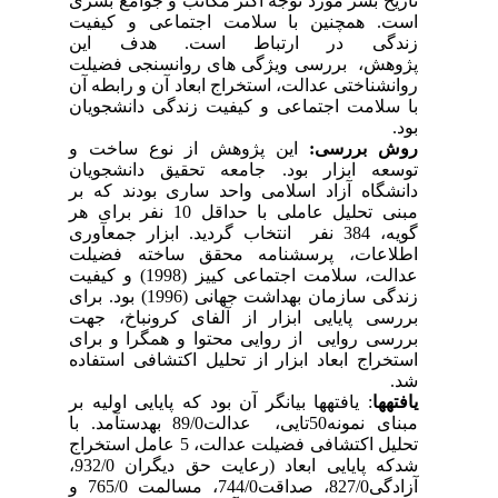
تاریخ بشر مورد توجه اکثر مکاتب و جوامع بشری
است. همچنین با سلامت اجتماعی و کیفیت
زندگی در ارتباط است
.
هدف این
پژوهش، بررسی ویژگی های روانسنجی فضیلت
روان­شناختی عدالت، استخراج ابعاد آن و رابطه آن
با سلامت اجتماعی و کیفیت زندگی دانشجویان
بود.
روش بررسی­:
این پژوهش از نوع ساخت و
توسعه ابزار
بود. جامعه تحقیق دانشجویان
دانشگاه آزاد اسلامی واحد ساری بودند که بر
مبنی تحلیل عاملی با حداقل 10 نفر برای هر
گویه، 384 نفر انتخاب گردید. ابزار جمع­آوری
اطلاعات، پرسشنامه­ محقق ساخته فضیلت
عدالت، سلامت اجتماعی کییز (1998) و کیفیت
زندگی سازمان بهداشت جهانی (1996) بود.
برای
بررسی پایایی ابزار از
آلفای کرونباخ،
جهت
بررسی روایی از روایی محتوا و همگرا و برای
استخراج ابعاد ابزار از تحلیل اکتشافی استفاده
شد
.
یافته­ها
:
یافته­ها بیانگر آن بود که پایایی اولیه بر
مبنای نمونه­50تایی، عدالت89/0 به­دست­آمد. با
تحلیل اکتشافی فضیلت عدالت، 5 عامل
استخراج
شدکه پایایی ابعاد
(رعایت حق دیگران
­932/
0،
آزادگی­827/0، صداقت­744/0، مسالمت 765/0 و