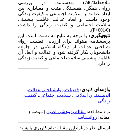
ملاحظه746/0)
به­دست­آمد
. در بررسی
روایی همگرا، همبستگی مثبت و معناداری بین
ابعاد عدالت با سلامت اجتماعی و کیفیت زندگی
وجود داشت و ابعاد عدالت قابلیت پیش­بینی
سلامت اجتماعی و کیفیت زندگی را داشت
).
P
(001/0>
نتیجه­گیری:
با توجه به نتایج به دست آمده، این
پرسشنامه می­تواند برای ارزیابی فضیلت روان­
شناختی عدالت از دیدگاه اسلامی در جامعه
دانشجویان بکار گرفته شود و عدالت و ابعاد آن
قابلیت پیش­بینی سلامت اجتماعی و کیفیت زندگی
را دارد.
واژه‌های کلیدی:
فضیلت روان­شناختی عدالت
،
اندیشمندان اسلامی
،
سلامت اجتماعی
،
کیفیت
زندگی
نوع مطالعه:
مقاله پژوهشی اصیل
| موضوع
مقاله:
روانشناسی
ارسال نظر درباره این مقاله : نام کاربری یا پست