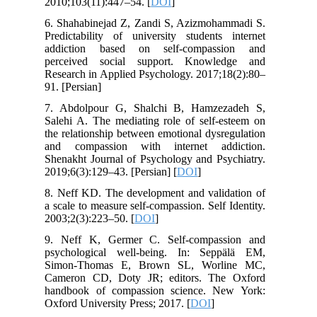
2010;103(11):447–54. [
DOI
]
6. Shahabinejad Z, Zandi S, Azizmohammadi S.
Predictability of university students internet
addiction based on self-compassion and
perceived social support. Knowledge and
Research in Applied Psychology. 2017;18(2):80–
91. [Persian]
7. Abdolpour G, Shalchi B, Hamzezadeh S,
Salehi A. The mediating role of self-esteem on
the relationship between emotional dysregulation
and compassion with internet addiction.
Shenakht Journal of Psychology and Psychiatry.
2019;6(3):129–43. [Persian] [
DOI
]
8. Neff KD. The development and validation of
a scale to measure self-compassion. Self Identity.
2003;2(3):223–50. [
DOI
]
9. Neff K, Germer C. Self-compassion and
psychological well-being. In: Seppälä EM,
Simon-Thomas E, Brown SL, Worline MC,
Cameron CD, Doty JR; editors. The Oxford
handbook of compassion science. New York:
Oxford University Press; 2017. [
DOI
]