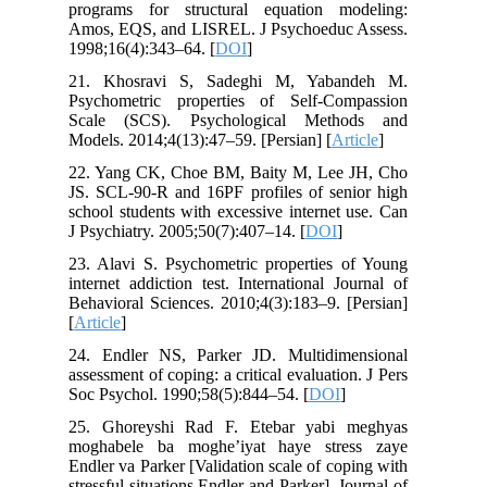
programs for structural equation modeling:
Amos, EQS, and LISREL. J Psychoeduc Assess.
1998;16(4):343–64. [
DOI
]
21. Khosravi S, Sadeghi M, Yabandeh M.
Psychometric properties of Self-Compassion
Scale (SCS). Psychological Methods and
Models. 2014;4(13):47–59. [Persian] [
Article
]
22. Yang CK, Choe BM, Baity M, Lee JH, Cho
JS. SCL-90-R and 16PF profiles of senior high
school students with excessive internet use. Can
J Psychiatry. 2005;50(7):407–14. [
DOI
]
23. Alavi S. Psychometric properties of Young
internet addiction test. International Journal of
Behavioral Sciences. 2010;4(3):183–9. [Persian]
[
Article
]
24. Endler NS, Parker JD. Multidimensional
assessment of coping: a critical evaluation. J Pers
Soc Psychol. 1990;58(5):844–54. [
DOI
]
25. Ghoreyshi Rad F. Etebar yabi meghyas
moghabele ba moghe’iyat haye stress zaye
Endler va Parker [Validation scale of coping with
stressful situations Endler and Parker]. Journal of