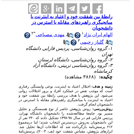
رابطهٔ بین شفقت خود و اعتیاد به اینترنت با
میانجیگری راهبردهای مقابله با استرس در
دانشجویان
۲
*
۱
مهدی مصباحی
،
الهام ایران نژاد
۳
گلناز رحیمی
،
۱- گروه روان‌شناسی، پردیس فارابی دانشگاه
تهران
۲- گروه روان‌شناسی، دانشگاه لرستان
۳- گروه روان‌شناسی تربیتی، دانشگاه آزاد
کرمانشاه
چکیده:
(۳۸۶۸ مشاهده)
زمینه و هدف:
اختلال اعتیاد به اینترنت، نوعی وابستگی رفتاری
است که موجب نقص در عملکرد افراد و بروز اختلالات روانی
می‌شود. این پژوهش با هدف بررسی رابطهٔ بین شفقت خود و
اعتیاد به اینترنت با میانجیگری راهبردهای مقابله با استرس در
دانشجویان انجام گرفت.
روش‌‌بررسی:
روش پژوهش حاضر از نوع همبستگی
و تحلیل
مسیر
بود.
جامعۀ مطالعه‌شده را
دانشجویان دانشگاه تهران،
پردیس فارابی قم
در سال ۹۸-۱۳۹۷ تشکیل ‌دادند که
۲۳۰ نفر از
این دانشجویان به‌روش دردسترس انتخاب شدند؛ اما
درمجموع
۲۱۲ پرسش‌نامه بازگردانده شد که اطلاعات آن‌ها تحلیل شد.
ابزارهای پژوهش، مقیاس شفقت خود (نف، ۲۰۰۳)، پرسش‌نامۀ