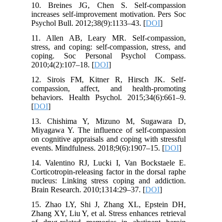
10. Breines JG, Chen S. Self-compassion
increases self-improvement motivation. Pers Soc
Psychol Bull. 2012;38(9):1133–43. [
DOI
]
11. Allen AB, Leary MR. Self-compassion,
stress, and coping: self-compassion, stress, and
coping. Soc Personal Psychol Compass.
2010;4(2):107–18. [
DOI
]
12. Sirois FM, Kitner R, Hirsch JK. Self-
compassion, affect, and health-promoting
behaviors. Health Psychol. 2015;34(6):661–9.
[
DOI
]
13. Chishima Y, Mizuno M, Sugawara D,
Miyagawa Y. The influence of self-compassion
on cognitive appraisals and coping with stressful
events. Mindfulness. 2018;9(6):1907–15. [
DOI
]
14. Valentino RJ, Lucki I, Van Bockstaele E.
Corticotropin-releasing factor in the dorsal raphe
nucleus: Linking stress coping and addiction.
Brain Research. 2010;1314:29–37. [
DOI
]
15. Zhao LY, Shi J, Zhang XL, Epstein DH,
Zhang XY, Liu Y, et al. Stress enhances retrieval