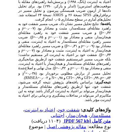
اعتیاد به اینترنت (یانگ، ۱۹۹۸) و پرسش‌نامۀ راهبردهای مقابله با
موقعیت‌های استرس‌زا (اندلر و پارکر، ۱۹۹۰) بود. برای تحلیل
داده‌ها از آزمون ضریب همبستگی پیرسون و تحلیل مسیر در
نسخۀ ۲۴ استفاده شد.
AMOS
نسخۀ ۲۶ و
SPS
S
نرم‌افزارهای
تحلیل‌های آماری در سطح معناداری ۰٫۰۵ انجام گرفت.
یافته‌ها:
نتایج تحلیل مسیر نشان داد، ضریب مسیر شفقت خود به
و
p
راهبرد مقابله‌ای مسئله‌مدار، مثبت و معنادار بود (۰٫۰۰۷=
β) و ضریب مسیر شفقت خود به راهبرد مقابله‌ای
۰٫۴۲=
β). ضریب
و ۰٫۶۵-=
p
هیجان‌مدار، منفی و معنادار بود (۰٫۰۰۱=
مسیر راهبرد مقابله‌ای مسئله‌مدار به اعتیاد به اینترنت، منفی و
β) و ضریب مسیر راهبرد مقابله‌ای
و ۰٫۳۱-=
p
معنادار بود (۰٫۰۰۹=
و
p
هیجان‌مدار به اعتیاد به اینترنت، مثبت و معنادار بود (۰٫۰۰۷=
β). شفقت خود بر اعتیاد به اینترنت اثر مستقیم نداشت؛
۰٫۴۴=
بلکه ضریب مسیر غیرمستقیم شفقت خود ازطریق میانجیگری
راهبردهای مقابله‌ای مسئله‌مدار و هیجان‌مدار با اعتیاد به اینترنت،
β). مدل نهایی و اصلاح‌شدهٔ
و ۰٫۴۲-=
p
منفی و معنادار بود (۰٫۰۰۶=
2
و
χ
تحلیل مسیر از برازش مطلوبی برخوردار بود (۰٫۰۳۸=
).
RMSEA
۰٫۰۰۲=
و
N
و ۰٫۹۸=
CFI
و ۰٫۹۹=
GFI
، ۰٫۹۹=
p
۰٫۸۴=
نتیجه‌گیری:
براساس یافته‌های پژوهش نتیجه گرفته می‌شود،
شفقت خود، تنها ازطریق راهبردهای مقابله‌ای مسئله‌مدار و
هیجان‌مدار می‌تواند بر اعتیاد به اینترنت اثرگذار باشد. توجه به این
مکانیزم اثر می‌تواند در مداخلات پیشگیری و درمانی برای اعتیاد به
اینترنت مؤثر باشد.
،
اعتیاد به اینترنت
،
شفقت خود
واژه‌های کلیدی:
اجتنابی
،
هیجان‌مدار
،
مسئله‌مدار
(۱۱۰۴ دریافت)
[PDF 567 kb]
متن کامل
نوع مطالعه:
مقاله پژوهشی اصیل
| موضوع