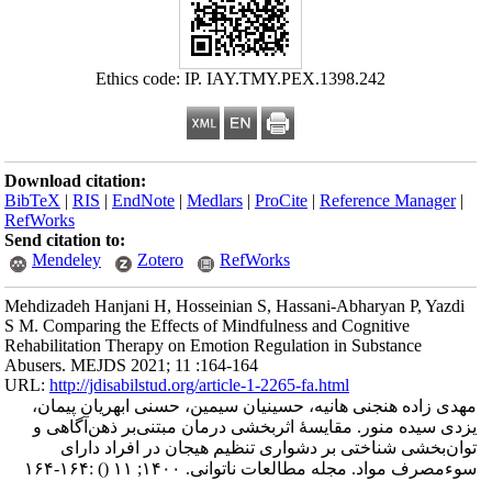
Ethics code: IP. IAY.TMY.PEX.1398.242
Download citation:
BibTeX
|
RIS
|
EndNote
|
Medlars
|
ProCite
|
Reference Manager
|
RefWorks
Send citation to:
Mendeley
Zotero
RefWorks
Mehdizadeh Hanjani H, Hosseinian S, Hassani-Abharyan P, Yazdi
S M. Comparing the Effects of Mindfulness and Cognitive
Rehabilitation Therapy on Emotion Regulation in Substance
Abusers. MEJDS 2021; 11 :164-164
URL:
http://jdisabilstud.org/article-1-2265-fa.html
مهدی زاده هنجنی هانیه، حسینیان سیمین، حسنی ابهریان پیمان،
یزدی سیده منور. مقایسهٔ اثربخشی درمان مبتنی‌بر ذهن‌آگاهی و
توان‌بخشی شناختی بر دشواری تنظیم هیجان در افراد دارای
سوءمصرف مواد. مجله مطالعات ناتوانی. ۱۴۰۰; ۱۱
()
:۱۶۴-۱۶۴