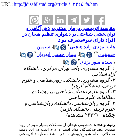
URL:
http://jdisabilstud.org/article-۱-۲۲۶۵-fa.html
مقایسهٔ اثربخشی درمان مبتنی‌بر ذهن‌آگاهی و
توان‌بخشی شناختی بر دشواری تنظیم هیجان در
افراد دارای سوءمصرف مواد
۱
هانیه مهدی زاده هنجنی
،
سیمین
۳
۲
*
حسینیان
،
پیمان حسنی ابهریان
۴
،
سیده منور یزدی
۱- گروه مشاوره، واحد تهران مرکزی، دانشگاه
آزاد اسلامی
۲- گروه مشاوره، دانشکدهٔ روان‌شناسی و علوم
تربیتی، دانشگاه الزهرا
۳- گروه علوم اعصاب شناختی، پژوهشکده
مطالعات علوم شناختی
۴- گروه روان‌شناسی، دانشکدهٔ روان‌شناسی و
علوم تربیتی، دانشگاه الزهرا
چکیده:
(۲۳۳۲ مشاهده)
زمینه و هدف:
بدتنظیمی هیجان از مشکلات بسیار مهم در روند
بهبودی مصرف‌کنندگان مواد است و لازم است در این زمینه
مداخلاتی انجام شود. پژوهش حاضر با هدف مقایسهٔ اثربخشی