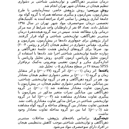
درمان مبتنی‌بر ذهن‌آگاهی و توان‌بخشی شناختی بر دشواری
تنظیم هیجان در معتادان شهر تهران انجام شد.
روش بررسی:
روش پژوهش حاضر، نیمه‌آزمایشی با طرح
پیش‌آزمون، پس‌آزمون و پیگیری سه‌ماهه همراه با گروه گواه بود.
جامعهٔ آماری پژوهش را تمامی افراد مراجعه‌کننده به کلینیک‌های
تخصصی درمان سوءمصرف مواد شهر تهران در سال ۱۳۹۸
تشکیل دادند. تعداد ۵۴ نفر از داوطلبان واجد شرایط از سه مرکز
درمانی وارد مطالعه شدند. سپس در سه گروه هیجده‌نفرهٔ درمان
مبتنی‌بر ذهن‌آگاهی، توان‌بخشی شناختی و گواه قرار گرفتند.
ابزار پژوهش برای جمع‌آوری داده‌ها در پیش‌آزمون، پس‌آزمون و
پیگیری، مقیاس دشواری در تنظیم هیجان (گراتز و روئمر، ۲۰۰۴)
بود. صرفاً برای گروه‌های آزمایش هشت جلسۀ ذهن‌آگاهی و
دوازده جلسۀ توان‌بخشی شناختی اجرا شد. داده‌ها با استفاده از
آزمون تحلیل واریانس، آزمون کای‌دو، روش تحلیل واریانس با
اندازه‌گیری مکرر و آزمون تعقیبی بونفرونی به‌کمک نرم‌افزار
SPSS
نسخهٔ ۲۶ در سطح معناداری ۰٫۰۵ تحلیل شد.
یافته‌ها
: اثر زمان (۰٫۰۰۱>
p
)، اثر گروه (۰٫۰۲۷=
p
) و اثر متقابل
زمان و گروه (۰٫۰۰۱>
p
) بر متغیر دشواری تنظیم هیجان معنادار
بود. هم در گروه‌ ذهن‌آگاهی و هم در گروه توان‌بخشی شناختی،
بین میانگین نمرات متغیر دشواری تنظیم هیجان، در پیش‌آزمون با
پس‌آزمون تفاوت معنادار مشاهده شد (۰٫۰۰۱>
p
). در گروه
ذهن‌آگاهی بین میانگین نمرات متغیر مذکور در پس‌آزمون با
پیگیری تفاوت معناداری مشاهده شد (۰٫۰۰۳=
p
)؛ اما در گروه
توان‌بخشی شناختی در مراحل مذکور تفاوت معناداری یافت نشد.
همچنین تفاوت معنادار بین گروه‌های مداخله و گروه گواه مشاهده
شد (۰٫۰5>
p
)؛ اما بین دو گروه مداخله تفاوت معنادار وجود
نداشت.
نتیجه‌گیری
: براساس یافته‌های پژوهش، مداخلات مبتنی‌بر
ذهن‌آگاهی و توان‌بخشی شناختی موجب کاهش بدتنظیمی هیجان
در افراد دارای سوءمصرف مواد می‌شود.