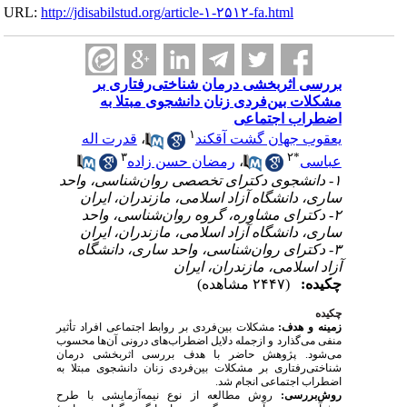
URL:
http://jdisabilstud.org/article-۱-۲۵۱۲-fa.html
بررسی اثربخشی درمان شناختی‌رفتاری بر
مشکلات بین‌فردی زنان دانشجوی مبتلا به
اضطراب اجتماعی
۱
قدرت اله
،
یعقوب جهان گشت آقکند
۳
۲
*
رمضان حسن زاده
،
عباسی
۱- دانشجوی دکترای تخصصی روان‌شناسی، واحد
ساری، دانشگاه آزاد اسلامی، مازندران، ایران
۲- دکترای مشاوره، گروه روان‌شناسی، واحد
ساری، دانشگاه آزاد اسلامی، مازندران، ایران
۳- دکترای روان‌شناسی، واحد ساری، دانشگاه
آزاد اسلامی، مازندران، ایران
چکیده:
(۲۴۴۷ مشاهده)
چکیده
زمینه و هدف:
مشکلات بین‌فردی بر روابط اجتماعی افراد تأثیر
منفی می‌گذارد و ازجمله دلایل اضطراب‌های درونی آن‌ها محسوب
می‌شود. پژوهش حاضر با هدف بررسی اثربخشی درمان
شناختی‌رفتاری بر مشکلات بین‌فردی زنان دانشجوی مبتلا به
اضطراب اجتماعی انجام شد.
روش‌بررسی:
روش مطالعه از نوع نیمه‌آزمایشی با طرح