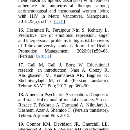
menopausal symptoms associated with reduced
adherence to antiretroviral therapy among
perimenopausal and menopausal women living
with HIV in Metro Vancouver. Menopause.
2018;25(5):531–7. [
DOI
]
16. Heshmati R, Farajpour Niri S, Kehtary L.
Predictive role of emotional repression, anger
and interpersonal problems in high-risk behaviors
of Tabriz university students. Journal of Health
Promotion Management. 2020;9(1):59–68.
[Persian] [
Article
]
17. Gall M, Gall J, Borg W. Educational
research: an introduction. Nasr A, Oreizy R,
Abolghasemi M, Kiamanesh AR, Bagheri K,
Shehniyeylagh M, et al. (Persian translator).
Tehran: SAMT Pub; 2017, pp:360–90.
18. American Psychiatric Association. Diagnostic
and statistical manual of mental disorders. 5th ed.
Rezaee F, Fakhraie A, Farmand A, Niloufari A,
Hashemi Azar J, Shamloo F. (Persian translator).
Tehran: Arjmand Pub; 2015.
19. Connor KM, Davidson JR, Churchill LE,
Sherwood A, Foa E, Weisler RH. Psychometric