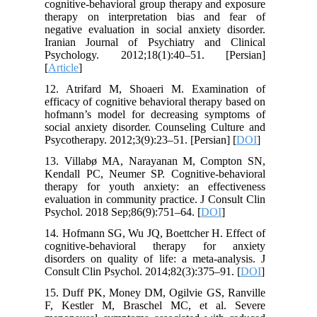
cognitive-behavioral group therapy and exposure
therapy on interpretation bias and fear of
negative evaluation in social anxiety disorder.
Iranian Journal of Psychiatry and Clinical
Psychology. 2012;18(1):40–51. [Persian]
[
Article
]
12. Atrifard M, Shoaeri M. Examination of
efficacy of cognitive behavioral therapy based on
hofmann’s model for decreasing symptoms of
social anxiety disorder. Counseling Culture and
Psycotherapy. 2012;3(9):23–51. [Persian] [
DOI
]
13. Villabø MA, Narayanan M, Compton SN,
Kendall PC, Neumer SP. Cognitive-behavioral
therapy for youth anxiety: an effectiveness
evaluation in community practice. J Consult Clin
Psychol. 2018 Sep;86(9):751–64. [
DOI
]
14. Hofmann SG, Wu JQ, Boettcher H. Effect of
cognitive-behavioral therapy for anxiety
disorders on quality of life: a meta-analysis. J
Consult Clin Psychol. 2014;82(3):375–91. [
DOI
]
15. Duff PK, Money DM, Ogilvie GS, Ranville
F, Kestler M, Braschel MC, et al. Severe