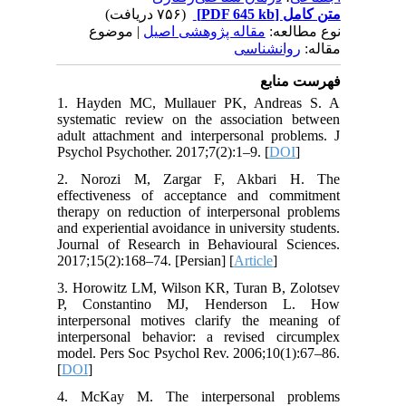
(۷۵۶ دریافت)
[PDF 645 kb]
متن کامل
نوع مطالعه:
مقاله پژوهشی اصیل
| موضوع
مقاله:
روانشناسی
فهرست منابع
1. Hayden MC, Mullauer PK, Andreas S. A
systematic review on the association between
adult attachment and interpersonal problems. J
Psychol Psychother. 2017;7(2):1–9. [
DOI
]
2. Norozi M, Zargar F, Akbari H. The
effectiveness of acceptance and commitment
therapy on reduction of interpersonal problems
and experiential avoidance in university students.
Journal of Research in Behavioural Sciences.
2017;15(2):168–74. [Persian] [
Article
]
3. Horowitz LM, Wilson KR, Turan B, Zolotsev
P, Constantino MJ, Henderson L. How
interpersonal motives clarify the meaning of
interpersonal behavior: a revised circumplex
model. Pers Soc Psychol Rev. 2006;10(1):67–86.
[
DOI
]
4. McKay M. The interpersonal problems