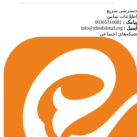
ترسی سریع
لاعات تماس
09365310081
پیامک
info@jdisabilstud.org
ایمیل
که‌های اجتماعی