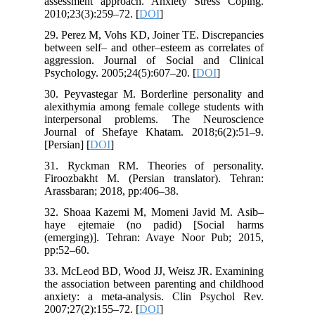
assessment approach. Anxiety Stress Coping.
2010;23(3):259–72. [
DOI
]
29. Perez M, Vohs KD, Joiner TE. Discrepancies
between self– and other–esteem as correlates of
aggression. Journal of Social and Clinical
Psychology. 2005;24(5):607–20. [
DOI
]
30. Peyvastegar M. Borderline personality and
alexithymia among female college students with
interpersonal problems. The Neuroscience
Journal of Shefaye Khatam. 2018;6(2):51–9.
[Persian] [
DOI
]
31. Ryckman RM. Theories of personality.
Firoozbakht M. (Persian translator). Tehran:
Arassbaran; 2018, pp:406–38.
32. Shoaa Kazemi M, Momeni Javid M. Asib–
haye ejtemaie (no padid) [Social harms
(emerging)]. Tehran: Avaye Noor Pub; 2015,
pp:52–60.
33. McLeod BD, Wood JJ, Weisz JR. Examining
the association between parenting and childhood
anxiety: a meta-analysis. Clin Psychol Rev.
2007;27(2):155–72. [
DOI
]