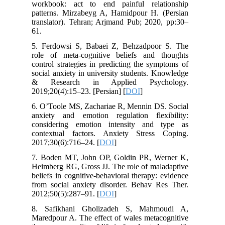
workbook: act to end painful relationship
patterns. Mirzabeyg A, Hamidpour H. (Persian
translator). Tehran; Arjmand Pub; 2020, pp:30–
61.
5. Ferdowsi S, Babaei Z, Behzadpoor S. The
role of meta-cognitive beliefs and thoughts
control strategies in predicting the symptoms of
social anxiety in university students. Knowledge
& Research in Applied Psychology.
2019;20(4):15–23. [Persian] [
DOI
]
6. O’Toole MS, Zachariae R, Mennin DS. Social
anxiety and emotion regulation flexibility:
considering emotion intensity and type as
contextual factors. Anxiety Stress Coping.
2017;30(6):716–24. [
DOI
]
7. Boden MT, John OP, Goldin PR, Werner K,
Heimberg RG, Gross JJ. The role of maladaptive
beliefs in cognitive-behavioral therapy: evidence
from social anxiety disorder. Behav Res Ther.
2012;50(5):287–91. [
DOI
]
8. Safikhani Gholizadeh S, Mahmoudi A,
Maredpour A. The effect of wales metacognitive