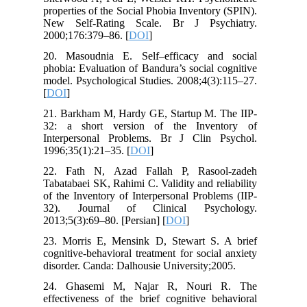
properties of the Social Phobia Inventory (SPIN).
New Self-Rating Scale. Br J Psychiatry.
2000;176:379–86. [
DOI
]
20. Masoudnia E. Self–efficacy and social
phobia: Evaluation of Bandura’s social cognitive
model. Psychological Studies. 2008;4(3):115–27.
[
DOI
]
21. Barkham M, Hardy GE, Startup M. The IIP-
32: a short version of the Inventory of
Interpersonal Problems. Br J Clin Psychol.
1996;35(1):21–35. [
DOI
]
22. Fath N, Azad Fallah P, Rasool-zadeh
Tabatabaei SK, Rahimi C. Validity and reliability
of the Inventory of Interpersonal Problems (IIP-
32). Journal of Clinical Psychology.
2013;5(3):69–80. [Persian] [
DOI
]
23. Morris E, Mensink D, Stewart S. A brief
cognitive-behavioral treatment for social anxiety
disorder. Canda: Dalhousie University;2005.
24. Ghasemi M, Najar R, Nouri R. The
effectiveness of the brief cognitive behavioral