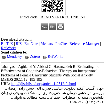
Ethics code: IR.IAU.SARI.REC.1398.154
Download citation:
BibTeX
|
RIS
|
EndNote
|
Medlars
|
ProCite
|
Reference Manager
|
RefWorks
Send citation to:
Mendeley
Zotero
RefWorks
Jahangasht Aghkand Y, Abbasi G, Hasanzadeh R. Evaluating the
Effectiveness of Cognitive-Behavioral Therapy on Interpersonal
Problems of Female University Students With Social Anxiety.
MEJDS 2022; 12 :195-195
URL:
http://jdisabilstud.org/article-1-2512-fa.html
جهان گشت آقکند یعقوب، عباسی قدرت اله، حسن زاده رمضان.
بررسی اثربخشی درمان شناختی‌رفتاری بر مشکلات بین‌فردی زنان
دانشجوی مبتلا به اضطراب اجتماعی. مجله مطالعات ناتوانی.
:۱۹۵-۱۹۵
()
۱۴۰۱; ۱۲