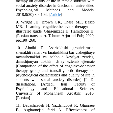
therapy on quality of life in female students with
social anxiety disorder in Gachsaran universities.
Psychological Methods and Models.
2018;8(30):89–104. [
Article
]
9. Wright JH, Brown GK, Thase ME, Basco
MR. Learning cognitive-behavior therapy: an
illustrated guide. Ghasemzade H, Hamidpour H.
(Persian translator). Tehran: Arjmand Pub; 2020,
pp:190–260.
10. Abniki E. Asarbakhshi grouhdarmani
shenakhti raftari va faratashkhisi bar vizhegihaye
ravanshenakhti va behboud keyfiyat zendegi
daneshjouyan dokhtar daray ezterab ejtemaie
[Comparison of the effect of cognitive-behavior
therapy group and transdiagnostic therapy on
psychological charactaistics and quality of life in
students with social anxiety disorder] [Ph.D.
dissertation]. [Ardabil, Iran]: Faculty of
Psychology and Educational Sciences,
University of Mohaghegh Ardabili; 2016.
[Persian]
11. Dadashzadeh H, Yazdandoost R, Gharraee
B, Asgharnejad farid A. Effectiveness of