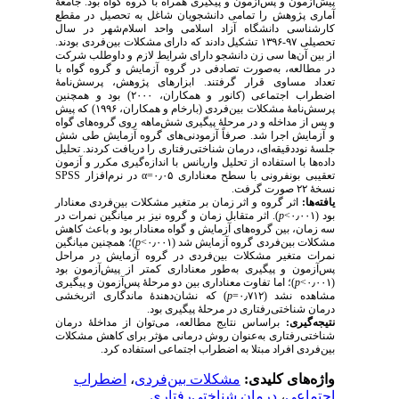
پیش‌آزمون و پس‌آزمون و پیگیری همراه با گروه گواه بود. جامعهٔ
آماری پژوهش را تمامی دانشجویان شاغل به تحصیل در مقطع
کارشناسی دانشگاه آزاد اسلامی واحد اسلام‌شهر در سال
تحصیلی ۹۷-۱۳۹۶ تشکیل دادند که دارای مشکلات بین‌فردی بودند.
از بین آن‌ها سی زن دانشجو دارای شرایط لازم و داوطلب شرکت
در مطالعه، به‌صورت تصادفی در گروه آزمایش و گروه گواه با
تعداد مساوی قرار گرفتند. ابزارهای پژوهش، پرسش‌نامهٔ
اضطراب اجتماعی (کانور و همکاران، ۲۰۰۰) بود و همچنین
پرسش‌نامهٔ مشکلات بین‌فردی (بارخام و همکاران، ۱۹۹۶) که پیش
و پس از مداخله و در مرحلهٔ پیگیری شش‌ماهه روی گروه‌های گواه
و آزمایش اجرا شد. صرفاً آزمودنی‌های گروه آزمایش طی شش
جلسهٔ نوددقیقه‌ای، درمان شناختی‌رفتاری را دریافت کردند. تحلیل
داده‌ها با استفاده از تحلیل واریانس با اندازه‌گیری مکرر و آزمون
SPS
S
در نرم‌افزار
α
تعقیبی بونفرونی با سطح معناداری ۰٫۰۵=
نسخهٔ ۲۲ صورت گرفت.
یافته‌ها:
اثر گروه و اثر زمان بر متغیر مشکلات بین‌فردی معنادار
). اثر متقابل زمان و گروه نیز بر میانگین نمرات در
p
بود (۰٫۰۰۱>
سه زمان، بین گروه‌های آزمایش و گواه معنادار بود و باعث کاهش
)؛ همچنین میانگین
p
مشکلات بین‌فردی گروه آزمایش‌ شد (۰٫۰۰۱>
نمرات متغیر مشکلات بین‌فردی در گروه آزمایش در مراحل
پس‌آزمون و پیگیری به‌طور معناداری کمتر از پیش‌آزمون بود
)؛ اما تفاوت معناداری بین دو مرحلهٔ پس‌آزمون و پیگیری
p
(۰٫۰۰۱>
) که نشان‌دهندۀ ماندگاری اثربخشی
p
مشاهده نشد (۰٫۷۱۲=
درمان شناختی‌رفتاری در مرحلهٔ پیگیری بود.
نتیجه‌گیری:
براساس نتایج مطالعه، می‌توان از مداخلهٔ درمان
شناختی‌رفتاری به‌عنوان روش درمانی مؤثر برای کاهش مشکلات
بین‌فردی افراد مبتلا به اضطراب اجتماعی استفاده کرد.
اضطراب
،
مشکلات بین‌فردی
واژه‌های کلیدی:
درمان شناختی‌رفتاری
،
اجتماعی