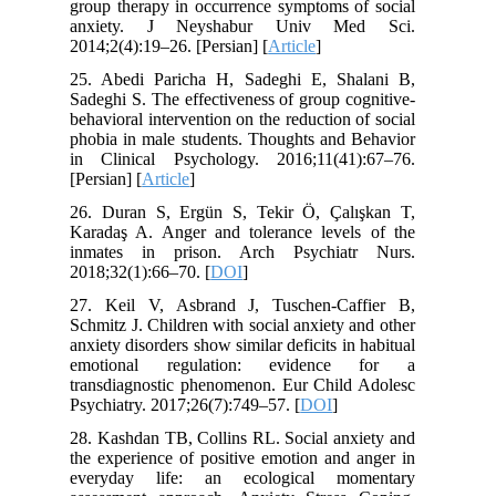
group therapy in occurrence symptoms of social
anxiety. J Neyshabur Univ Med Sci.
2014;2(4):19–26. [Persian] [
Article
]
25. Abedi Paricha H, Sadeghi E, Shalani B,
Sadeghi S. The effectiveness of group cognitive-
behavioral intervention on the reduction of social
phobia in male students. Thoughts and Behavior
in Clinical Psychology. 2016;11(41):67–76.
[Persian] [
Article
]
26. Duran S, Ergün S, Tekir Ö, Çalışkan T,
Karadaş A. Anger and tolerance levels of the
inmates in prison. Arch Psychiatr Nurs.
2018;32(1):66–70. [
DOI
]
27. Keil V, Asbrand J, Tuschen-Caffier B,
Schmitz J. Children with social anxiety and other
anxiety disorders show similar deficits in habitual
emotional regulation: evidence for a
transdiagnostic phenomenon. Eur Child Adolesc
Psychiatry. 2017;26(7):749–57. [
DOI
]
28. Kashdan TB, Collins RL. Social anxiety and
the experience of positive emotion and anger in
everyday life: an ecological momentary