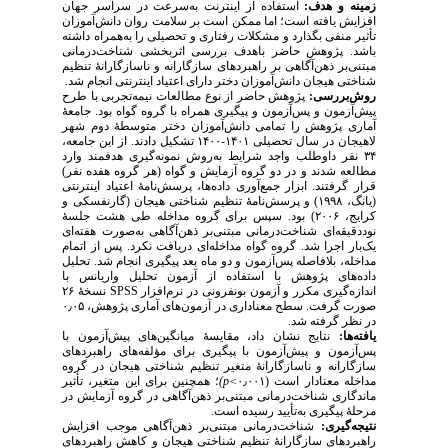
زمینه و هدف:
استفاده از اینترنت به‌سرعت در سراسر جهان
افزایش یافته است؛ اما ممکن است بر سلامت روان دانش‌آموزان
تأثیر منفی بگذارد و مشکلات رفتاری و تحصیلی را به‌همراه داشته
باشد. پژوهش حاضر باهدف بررسی اثربخشی شناخت‌درمانی
مبتنی‌بر ذهن‌آگاهی بر راهبردهای سازگارانه و ناسازگارانهٔ تنظیم
شناختی هیجان دانش‌آموزان دختر دارای اعتیاد اینترنتی انجام شد.
روش‌بررسی:
پژوهش حاضر از نوع مطالعات نیمه‌تجربی با طرح
پیش‌آزمون و پس‌آزمون و پیگیری همراه با گروه گواه بود. جامعهٔ
آماری پژوهش را تمامی دانش‌آموزان دختر متوسطهٔ دوم شهر
لاهیجان
در سال تحصیلی ۱۴۰۱-۱۴۰۰
تشکیل دادند. از این جامعه،
۳۴ نفر داوطلب واجد شرایط به‌روش نمونه‌گیری هدفمند وارد
مطالعه شدند و در دو گروه آزمایش و گواه (هر گروه هفده نفر)
قرار گرفتند. ابزار جمع‌آوری داده‌ها،
پرسش‌نامهٔ اعتیاد اینترنتی
(یانگ، ۱۹۹۸) و
پرسش‌نامهٔ تنظیم شناختی هیجان (گارنفسکی و
کرایج، ۲۰۰۶) بود. سپس برای گروه مداخله طی هشت جلسهٔ
نوددقیقه‌ای شناخت‌درمانی مبتنی‌بر ذهن‌آگاهی به‌صورت هفته‌ای
یک‌بار اجرا شد. گروه گواه مداخله‌ای دریافت نکرد. پس از اتمام
تحلیل
.
مداخله، بلافاصله پس‌آزمون و دو ماه بعد پیگیری انجام شد
داده‌های پژوهش با استفاده از آزمون تحلیل واریانس با
نسخهٔ ۲۶
SPSS
اندازه‌‌گیری مکرر و آزمون بونفرونی در نرم‌افزار
صورت گرفت. سطح معناداری در آزمون‌های آماری پژوهش، ۰٫۰۵
در نظر گرفته شد.
یافته‌ها:
نتایج نشان داد، مقایسهٔ میانگین‌های پیش‌آزمون با
پس‌آزمون و پیش‌آزمون با پیگیری برای مؤلفه‌های راهبردهای
سازگارانه و ناسازگارانهٔ متغیر تنظیم شناختی هیجان در گروه
؛ همچنین برای این متغیر، تأثیر
>p)
مداخله معنادار است (۰٫۰۰۱
ماندگاری شناخت‌درمانی مبتنی‌بر ذهن‌آگاهی در گروه آزمایش در
مرحلهٔ پیگیری به‌تأیید رسیده است.
نتیجه‌گیری:
شناخت‌درمانی مبتنی‌بر ذهن‌آگاهی موجب افزایش
راهبردهای سازگارانهٔ تنظیم شناختی هیجان و کاهش راهبردهای