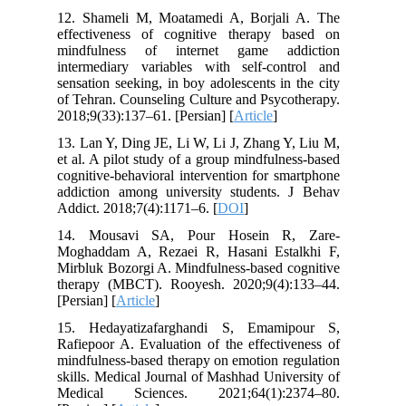
12. Shameli M, Moatamedi A, Borjali A. The
effectiveness of cognitive therapy based on
mindfulness of internet game addiction
intermediary variables with self-control and
sensation seeking, in boy adolescents in the city
of Tehran. Counseling Culture and Psycotherapy.
2018;9(33):137–61. [Persian] [
Article
]
13. Lan Y, Ding JE, Li W, Li J, Zhang Y, Liu M,
et al. A pilot study of a group mindfulness-based
cognitive-behavioral intervention for smartphone
addiction among university students. J Behav
Addict. 2018;7(4):1171–6. [
DOI
]
14. Mousavi SA, Pour Hosein R, Zare-
Moghaddam A, Rezaei R, Hasani Estalkhi F,
Mirbluk Bozorgi A. Mindfulness-based cognitive
therapy (MBCT). Rooyesh. 2020;9(4):133–44.
[Persian] [
Article
]
15. Hedayatizafarghandi S, Emamipour S,
Rafiepoor A. Evaluation of the effectiveness of
mindfulness-based therapy on emotion regulation
skills. Medical Journal of Mashhad University of
Medical Sciences. 2021;64(1):2374–80.