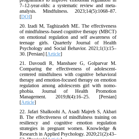
7–12-year-olds: a systematic review and meta-
analysis. Mindfulness. 2023;14(5):1068–87.
[
DOI
]
20. Izadi M, Taghizadeh ME. The effectiveness
of mindfulness–based cognitive therapy (MBCT)
on emotional regulation and self awareness of
teenage girls. Quarterly Journal of Health
Psychology and Social Behavior. 2021;1(1):15–
30. [Persian] [
Article
]
21. Davoudi R, Manshaee G, Golparvar M.
Comparing the effectiveness of adolescent-
centered mindfulness with cognitive behavioral
therapy and emotion-focused therapy on emotion
regulation among adolescents girl with nomo-
phobia. Journal of Health Promotion
Management. 2019;8(4):16–25. [Persian]
[
Article
]
22. Jafari Shalkoohi A, Asadi Majreh S, Akbari
B. The effectiveness of mindfulness training on
resiliency and cognitive emotion regulation
strategies in pregnant women. Knowledge &
Research in Applied Psychology. 2020;21(2):43–