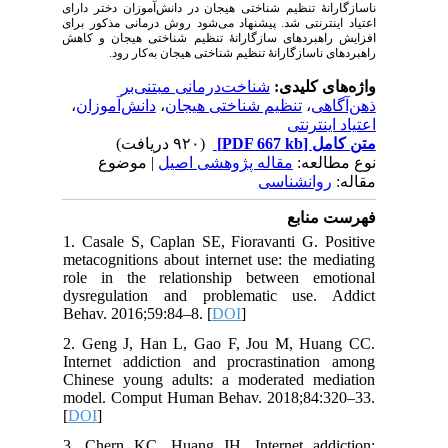
ناسازگارانهٔ تنظیم شناختی هیجان در دانش‌آموزان دختر دارای
اعتیاد اینترنتی شد. پیشنهاد می‌شود روش درمانی مذکور برای
افزایش راهبردهای سازگارانهٔ تنظیم شناختی هیجان و کاهش
.
راهبردهای ناسازگارانهٔ تنظیم شناختی هیجان به‌کار رود
واژه‌های کلیدی:
شناخت‌درمانی مبتنی‌بر
،
دانش‌آموزان
،
تنظیم شناختی هیجان
،
ذهن‌آگاهی
اعتیاد اینترنتی
(۹۲۰ دریافت)
[PDF 667 kb]
متن کامل
نوع مطالعه:
مقاله پژوهشی اصیل
| موضوع
مقاله:
روانشناسی
فهرست منابع
1. Casale S, Caplan SE, Fioravanti G. Positive
metacognitions about internet use: the mediating
role in the relationship between emotional
dysregulation and problematic use. Addict
Behav. 2016;59:84–8. [
DOI
]
2. Geng J, Han L, Gao F, Jou M, Huang CC.
Internet addiction and procrastination among
Chinese young adults: a moderated mediation
model. Comput Human Behav. 2018;84:320–33.
[
DOI
]
3. Chern KC, Huang JH. Internet addiction: