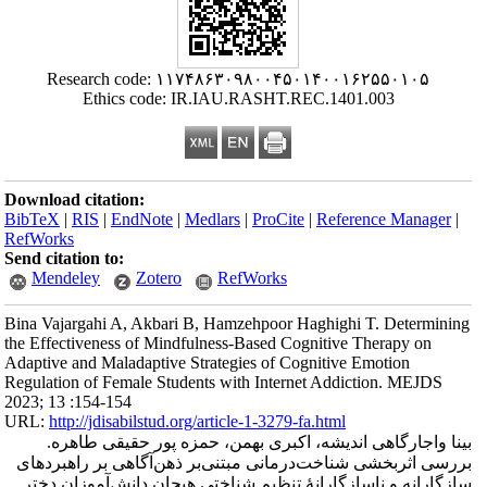
Research code: ۱۱۷۴۸۶۳۰۹۸۰۰۴۵۰۱۴۰۰۱۶۲۵۵۰۱۰۵
Ethics code: IR.IAU.RASHT.REC.1401.003
Download citation:
BibTeX
|
RIS
|
EndNote
|
Medlars
|
ProCite
|
Reference Manager
|
RefWorks
Send citation to:
Mendeley
Zotero
RefWorks
Bina Vajargahi A, Akbari B, Hamzehpoor Haghighi T. Determining
the Effectiveness of Mindfulness-Based Cognitive Therapy on
Adaptive and Maladaptive Strategies of Cognitive Emotion
Regulation of Female Students with Internet Addiction. MEJDS
2023; 13 :154-154
URL:
http://jdisabilstud.org/article-1-3279-fa.html
بینا واجارگاهی اندیشه، اکبری بهمن، حمزه پور حقیقی طاهره.
بررسی اثربخشی شناخت‌درمانی مبتنی‌بر ذهن‌آگاهی بر راهبردهای
سازگارانه و ناسازگارانهٔ تنظیم شناختی هیجان دانش‌آموزان دختر