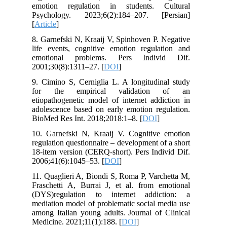
emotion regulation in students. Cultural
Psychology. 2023;6(2):184–207. [Persian]
[
Article
]
8. Garnefski N, Kraaij V, Spinhoven P. Negative
life events, cognitive emotion regulation and
emotional problems. Pers Individ Dif.
2001;30(8):1311–27. [
DOI
]
9. Cimino S, Cerniglia L. A longitudinal study
for the empirical validation of an
etiopathogenetic model of internet addiction in
adolescence based on early emotion regulation.
BioMed Res Int. 2018;2018:1–8. [
DOI
]
10. Garnefski N, Kraaij V. Cognitive emotion
regulation questionnaire – development of a short
18-item version (CERQ-short). Pers Individ Dif.
2006;41(6):1045–53. [
DOI
]
11. Quaglieri A, Biondi S, Roma P, Varchetta M,
Fraschetti A, Burrai J, et al. from emotional
(DYS)regulation to internet addiction: a
mediation model of problematic social media use
among Italian young adults. Journal of Clinical
Medicine. 2021;11(1):188. [
DOI
]