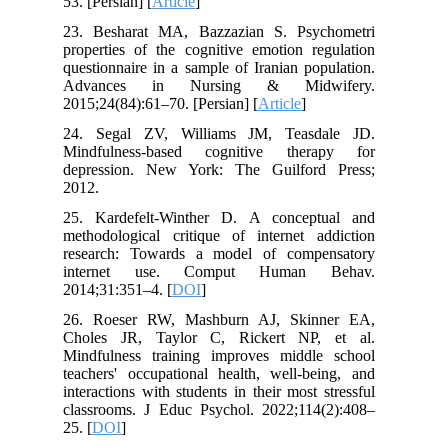
53. [Persian] [
Article
]
23. Besharat MA, Bazzazian S. Psychometri
properties of the cognitive emotion regulation
questionnaire in a sample of Iranian population.
Advances in Nursing & Midwifery.
2015;24(84):61–70. [Persian] [
Article
]
24. Segal ZV, Williams JM, Teasdale JD.
Mindfulness-based cognitive therapy for
depression. New York: The Guilford Press;
2012.
25. Kardefelt-Winther D. A conceptual and
methodological critique of internet addiction
research: Towards a model of compensatory
internet use. Comput Human Behav.
2014;31:351–4. [
DOI
]
26. Roeser RW, Mashburn AJ, Skinner EA,
Choles JR, Taylor C, Rickert NP, et al.
Mindfulness training improves middle school
teachers' occupational health, well-being, and
interactions with students in their most stressful
classrooms. J Educ Psychol. 2022;114(2):408–
25. [
DOI
]