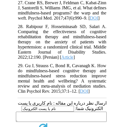
27. Crane RS, Brewer J, Feldman C, Kabat-Zinn
J, Santorelli S, Williams JMG, et al. What defines
mindfulness-based programs? the warp and the
weft. Psychol Med. 2017;47(6):990–9. [
DOI
]
28. Rabipour F, Hosseininasab SD, Salari A.
Comparing the effectiveness of cognitive
rehabilitation therapy and mindfulness-based
therapy on the anxiety of patients with
hypertension: a randomized clinical trial. Middle
Eastern Journal of Disability Studies.
2022;12:190. [Persian] [
Article
]
29. Gu J, Strauss C, Bond R, Cavanagh K. How
do mindfulness-based cognitive therapy and
mindfulness-based stress reduction improve
mental health and wellbeing? A systematic
review and meta-analysis of mediation studies.
Clin Psychol Rev. 2015;37:1–12. [
DOI
]
ارسال نظر درباره این مقاله : نام کاربری یا پست
الکترونیک شما: