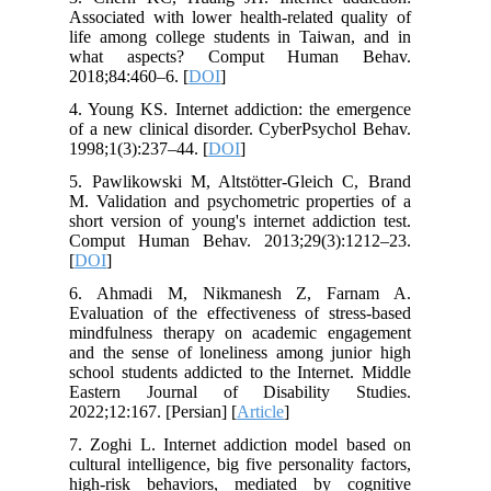
Associated with lower health-related quality of
life among college students in Taiwan, and in
what aspects? Comput Human Behav.
2018;84:460–6. [
DOI
]
4. Young KS. Internet addiction: the emergence
of a new clinical disorder. CyberPsychol Behav.
1998;1(3):237–44. [
DOI
]
5. Pawlikowski M, Altstötter-Gleich C, Brand
M. Validation and psychometric properties of a
short version of young's internet addiction test.
Comput Human Behav. 2013;29(3):1212–23.
[
DOI
]
6. Ahmadi M, Nikmanesh Z, Farnam A.
Evaluation of the effectiveness of stress-based
mindfulness therapy on academic engagement
and the sense of loneliness among junior high
school students addicted to the Internet. Middle
Eastern Journal of Disability Studies.
2022;12:167. [Persian] [
Article
]
7. Zoghi L. Internet addiction model based on
cultural intelligence, big five personality factors,
high-risk behaviors, mediated by cognitive