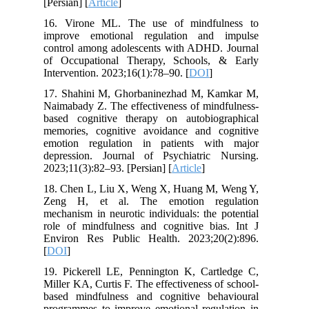
[Persian] [
Article
]
16. Virone ML. The use of mindfulness to
improve emotional regulation and impulse
control among adolescents with ADHD. Journal
of Occupational Therapy, Schools, & Early
Intervention. 2023;16(1):78–90. [
DOI
]
17. Shahini M, Ghorbaninezhad M, Kamkar M,
Naimabady Z. The effectiveness of mindfulness-
based cognitive therapy on autobiographical
memories, cognitive avoidance and cognitive
emotion regulation in patients with major
depression. Journal of Psychiatric Nursing.
2023;11(3):82–93. [Persian] [
Article
]
18. Chen L, Liu X, Weng X, Huang M, Weng Y,
Zeng H, et al. The emotion regulation
mechanism in neurotic individuals: the potential
role of mindfulness and cognitive bias. Int J
Environ Res Public Health. 2023;20(2):896.
[
DOI
]
19. Pickerell LE, Pennington K, Cartledge C,
Miller KA, Curtis F. The effectiveness of school-
based mindfulness and cognitive behavioural
programmes to improve emotional regulation in