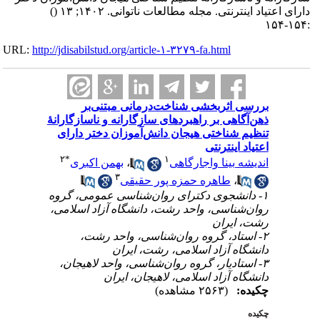
()
دارای اعتیاد اینترنتی. مجله مطالعات ناتوانی. ۱۴۰۲; ۱۳
:۱۵۴-۱۵۴
URL:
http://jdisabilstud.org/article-۱-۳۲۷۹-fa.html
بررسی اثربخشی شناخت‌درمانی مبتنی‌بر
ذهن‌آگاهی بر راهبردهای سازگارانه و ناسازگارانهٔ
تنظیم شناختی هیجان دانش‌آموزان دختر دارای
اعتیاد اینترنتی
۲
*
۱
بهمن اکبری
،
اندیشه بینا واجارگاهی
۳
طاهره حمزه پور حقیقی
،
۱- دانشجوی دکترای روان‌شناسی عمومی، گروه
روان‌شناسی، واحد رشت، دانشگاه آزاد اسلامی،
رشت، ایران
۲- استاد، گروه روان‌شناسی، واحد رشت،
دانشگاه آزاد اسلامی، رشت، ایران
۳- استادیار، گروه روان‌شناسی، واحد لاهیجان،
دانشگاه آزاد اسلامی، لاهیجان، ایران
چکیده:
(۲۵۶۳ مشاهده)
چکیده