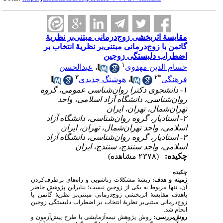
مقایسهٔ اثربخشی زوج‌درمانی مبتنی‌بر نظریهٔ
گاتمن با زوج‌درمانی مبتنی‌بر نظریهٔ انتخاب بر
اضطراب دلبستگی زوجین
۱
عبدالحسن
،
حسام الدین مهدوی
۳
۲
*
هوشنگ جدیدی
،
فرهنگی
۱- دانشجوی دکترا روان‌شناسی عمومی، گروه
روان‌شناسی، دانشگاه آزاد اسلامی، واحد
تهران‌شمال، تهران، ایران
۲- استادیار، گروه روان‌شناسی، دانشگاه آزاد
اسلامی، واحد تهران‌شمال، تهران، ایران
۳- استادیار، گروه روان‌شناسی، دانشگاه آزاد
اسلامی، واحد سنندج، سنندج، ایران
چکیده:
(۲۳۷۸ مشاهده)
چکیده
زمینه و هدف:
ریشهٔ مشکلات زناشویی و راه‌های برطرف‌کردن
آن، تنها مربوط به یکی از زوجین نیست؛ بنابراین پژوهش حاضر
باهدف مقایسهٔ اثربخشی زوج‌درمانی مبتنی‌بر نظریهٔ گاتمن با
زوج‌درمانی مبتنی‌بر نظریهٔ انتخاب بر اضطراب دلبستگی زوجین
انجام شد.
روش‌بررسی:
روش پژوهش نیمه‌آزمایشی با طرح پیش‌آزمون و