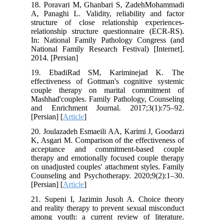
18. Poravari M, Ghanbari S, ZadehMohammadi
A, Panaghi L. Validity, reliability and factor
structure of close relationship experiences-
relationship structure questionnaire (ECR-RS).
In: National Family Pathology Congress (and
National Family Research Festival) [Internet].
2014. [Persian]
19. EbadiRad SM, Kariminejad K. The
effectiveness of Gottman's cognitive systemic
couple therapy on marital commitment of
Mashhad'couples. Family Pathology, Counseling
and Enrichment Journal. 2017;3(1):75–92.
[Persian] [
Article
]
20. Joulazadeh Esmaeili AA, Karimi J, Goodarzi
K, Asgari M. Comparison of the effectiveness of
acceptance and commitment-based couple
therapy and emotionally focused couple therapy
on unadjusted couples' attachment styles. Family
Counseling and Psychotherapy. 2020;9(2):1–30.
[Persian] [
Article
]
21. Supeni I, Jazimin Jusoh A. Choice theory
and reality therapy to prevent sexual misconduct
among youth: a current review of literature.