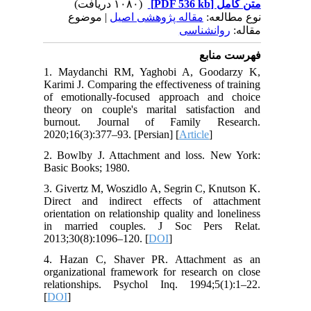
(۱۰۸۰ دریافت)
[PDF 536 kb]
متن کامل
نوع مطالعه:
مقاله پژوهشی اصیل
| موضوع
مقاله:
روانشناسی
فهرست منابع
1. Maydanchi RM, Yaghobi A, Goodarzy K,
Karimi J. Comparing the effectiveness of training
of emotionally-focused approach and choice
theory on couple's marital satisfaction and
burnout. Journal of Family Research.
2020;16(3):377–93. [Persian] [
Article
]
2. Bowlby J. Attachment and loss. New York:
Basic Books; 1980.
3. Givertz M, Woszidlo A, Segrin C, Knutson K.
Direct and indirect effects of attachment
orientation on relationship quality and loneliness
in married couples. J Soc Pers Relat.
2013;30(8):1096–120. [
DOI
]
4. Hazan C, Shaver PR. Attachment as an
organizational framework for research on close
relationships. Psychol Inq. 1994;5(1):1–22.
[
DOI
]