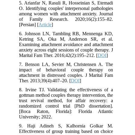
5. Arianfar N, Rasuli R, Hosseinian S, Etemadi
O. Identifying couples' interpersonal pathologies
among women with attachment anxiety. Journal
of Family Research. 2020;16(2):155–82.
[Persian] [
Article
]
6. Johnson LN, Tambling RB, Mennenga KD,
Ketring SA, Oka M, Anderson SR, et al.
Examining attachment avoidance and attachment
anxiety across eight sessions of couple therapy. J
Marital Fam Ther. 2016;42(2):195–212. [
DOI
]
7. Benson LA, Sevier M, Christensen A. The
impact of behavioral couple therapy on
attachment in distressed couples. J Marital Fam
Ther. 2013;39(4):407–20. [
DOI
]
8. Irvine TJ. Validating the effectiveness of a
gottman method couples therapy intervention, the
trust revival method, for affair recovery: a
randomized control trial [PhD dissertation].
[Boca Raton, Florida]: Florida Atlantic
University; 2022.
9. Haji Adineh S, Kalhornia Golkar M.
Effectiveness of group training based on choice