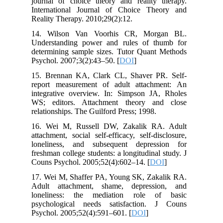
journal of choice theory and reality therapy.
International Journal of Choice Theory and
Reality Therapy. 2010;29(2):12.
14. Wilson Van Voorhis CR, Morgan BL.
Understanding power and rules of thumb for
determining sample sizes. Tutor Quant Methods
Psychol. 2007;3(2):43–50. [
DOI
]
15. Brennan KA, Clark CL, Shaver PR. Self-
report measurement of adult attachment: An
integrative overview. In: Simpson JA, Rholes
WS; editors. Attachment theory and close
relationships. The Guilford Press; 1998.
16. Wei M, Russell DW, Zakalik RA. Adult
attachment, social self-efficacy, self-disclosure,
loneliness, and subsequent depression for
freshman college students: a longitudinal study. J
Couns Psychol. 2005;52(4):602–14. [
DOI
]
17. Wei M, Shaffer PA, Young SK, Zakalik RA.
Adult attachment, shame, depression, and
loneliness: the mediation role of basic
psychological needs satisfaction. J Couns
Psychol. 2005;52(4):591–601. [
DOI
]