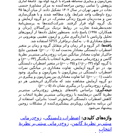
پس‌آزمون و پیگیری سه‌ماهه همراه با گروه گواه بود. جامعهٔ آماری
پژوهش را تمامی زوجین مراجعه‌کننده به مرکز مشاوره‌ٔ جنسی
نجات در شهر تهران در سال ۱۴۰۲ تشکیل دادند. از میان آن‌ها ۴۵
زوج داوطلب واجد شرایط، وارد مطالعه شدند و با همگن‌سازی
سن و مدت‌زمان شروع زندگی مشترک، در دو گروه‌ آزمایش و
یک گروه گواه قرار گرفتند. شرکت‌کننده‌ها به پرسش‌نامهٔ
تجدیدنظرشدۀ تجارب در روابط نزدیک بزرگسالان (برنان و
همکاران، ۱۹۹۸) پاسخ دادند. به‌منظور تحلیل داده‌ها از آزمون‌های
تحلیل واریانس با اندازه‌گیری مکرر و آزمون تعقیبی بونفرونی در
سطح معناداری ۰٫۰۵ به‌کمک نرم‌افزار SPSS
استفاده شد.
یافته‌ها:
اثر گروه و اثر زمان و اثر متقابل گروه و زمان بر متغیر
)؛ همچنین نتایج
p
اضطراب دلبستگی معنادار به‌دست آمد (۰٫۰۰۱>
حاکی‌از تفاوت معنادار میانگین نمرات زوج‌درمانی مبتنی‌بر نظریهٔ
) و
p
گاتمن و زوج‌درمانی مبتنی‌بر نظریهٔ انتخاب با یکدیگر (۰٫۰۴۴=
) در متغیر اضطراب دلبستگی
=p
) و (۰٫۰۴۵
=
p
با گروه گواه (۰٫۰۳۳
بود. در دو گروه‌ آزمایش، تفاوت معناداری در میانگین‌ نمرات
اضطراب دلبستگی در پیش‌آزمون با پس‌آزمون و پیگیری وجود
)؛ اما تفاوت معناداری بین پس‌آزمون و پیگیری در
=p
داشت (۰٫۰۰۱
دو گروه آزمایش مشاهده نشد که ماندگاری اثربخشی هر دو
).
p
رویکرد زوج‌درمانی را در پیگیری نشان داد (۰٫۰۵<
نتیجه‌گیری:
براساس یافته‌های پژوهش زوج‌درمانی مبتنی‌بر
نظریهٔ گاتمن درمقایسه با زوج‌درمانی مبتنی‌بر نظریهٔ انتخاب بر
کاهش اضطراب دلبستگی اثربخش‌تر است؛ بنابراین، استفاده از
این برنامه به‌عنوان رویکردی پیشگیری‌کننده از مشکلات زوجین
پیشنهاد می‌شود.
زوج‌درمانی
،
اضطراب دلبستگی
واژه‌های کلیدی:
زوج‌درمانی مبتنی‌بر نظریهٔ
،
مبتنی‌بر نظریهٔ گاتمن
انتخاب