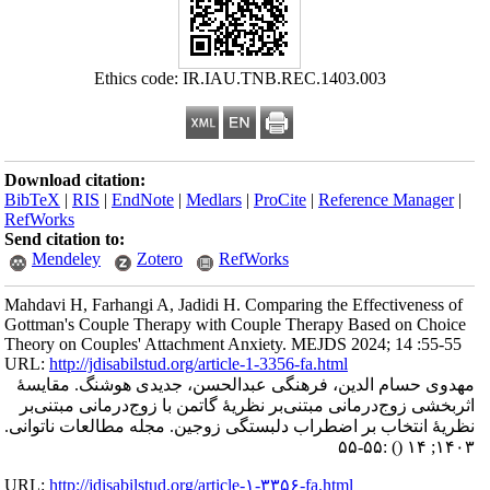
Ethics code: IR.IAU.TNB.REC.1403.003
Download citation:
BibTeX
|
RIS
|
EndNote
|
Medlars
|
ProCite
|
Reference Manager
|
RefWorks
Send citation to:
Mendeley
Zotero
RefWorks
Mahdavi H, Farhangi A, Jadidi H. Comparing the Effectiveness of
Gottman's Couple Therapy with Couple Therapy Based on Choice
Theory on Couples' Attachment Anxiety. MEJDS 2024; 14 :55-55
URL:
http://jdisabilstud.org/article-1-3356-fa.html
مهدوی حسام الدین، فرهنگی عبدالحسن، جدیدی هوشنگ. مقایسهٔ
اثربخشی زوج‌درمانی مبتنی‌بر نظریهٔ گاتمن با زوج‌درمانی مبتنی‌بر
نظریهٔ انتخاب بر اضطراب دلبستگی زوجین. مجله مطالعات ناتوانی.
:۵۵-۵۵
()
۱۴۰۳; ۱۴
URL:
http://jdisabilstud.org/article-۱-۳۳۵۶-fa.html