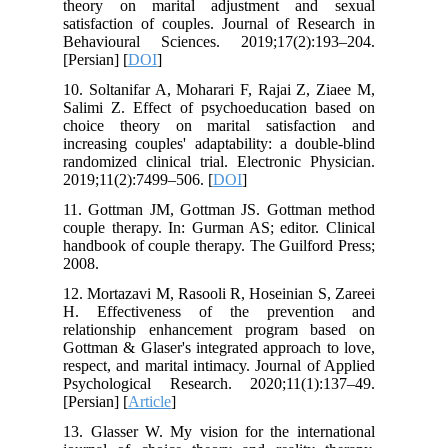
theory on marital adjustment and sexual
satisfaction of couples. Journal of Research in
Behavioural Sciences. 2019;17(2):193–204.
[Persian] [
DOI
]
10. Soltanifar A, Moharari F, Rajai Z, Ziaee M,
Salimi Z. Effect of psychoeducation based on
choice theory on marital satisfaction and
increasing couples' adaptability: a double-blind
randomized clinical trial. Electronic Physician.
2019;11(2):7499–506. [
DOI
]
11. Gottman JM, Gottman JS. Gottman method
couple therapy. In: Gurman AS; editor. Clinical
handbook of couple therapy. The Guilford Press;
2008.
12. Mortazavi M, Rasooli R, Hoseinian S, Zareei
H. Effectiveness of the prevention and
relationship enhancement program based on
Gottman & Glaser's integrated approach to love,
respect, and marital intimacy. Journal of Applied
Psychological Research. 2020;11(1):137–49.
[Persian] [
Article
]
13. Glasser W. My vision for the international