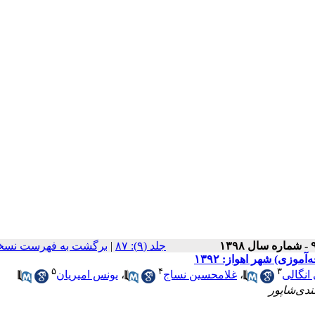
‫جلد (۹): ۸۷
|
برگشت به فهرست نسخه
وزی) شهر اهواز: ۱۳۹۲
۵
۴
۳
انگالی
،
غلامحسین نساج
،
یونس امیریان