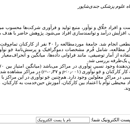
 و افراد خلّاق و نوآور، منبع تولید و فرآوری شرکت‌ها محسوب می
ل، افزایش درآمد و توانمندسازی افراد می‌شود. پژوهش حاضر با هدف م
: این پژوهش از نوع توصیفی-تحلیلی بود که به‌صورت مقطعی انجام شد. جامعهٔ موردمطالعه را ۴۰ نفر ا
بزار مطالعه، شامل فُرم مشخصات دموگرافیک و پرسش‌نامهٔ جَو نوآ
اده از آمار توصیفی، مانند فراوانی داده‌ها، میانگین و انحراف‌معیار 
نس یک‌طرفه بررسی شد.
ارکنان و جَو نوآوری (۰٫۰۰۱>
p
و ۰٫۳۷-=r) در مراکز مشاهده شد.
بی در مراکز معلولین وجود دارد. هم‌چنین جَو نوآوری در این مراکز با 
ایجاد محیطی توأم با اعتماد بین کارکنان، آموزش حین‌خدمت به کارکنان،
ند.
ا پست الکترونیک شما: