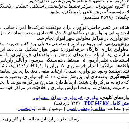
۳- گروه آمار حیاتی، دانشگاه علوم پزشکی جندی‌شاپور
۴- گروه فیزیوتراپی، مرکز تحقیقات توانبخشی اسکلتی-عضلانی، دانشگاه علوم پزشکی جندی‌شاپور
۵- مؤسسه آموزش عالی وارستگان، مشهد
چکیده:
(۳۵۹۸ مشاهده)
هدف
: در عصر حاضر، نوآوری برای موفقیت شرکت‌ها امری حیاتی است
ایجاد پویایی و نوآوری در بنگاه‌های کوچک اقتصادی موجب ایجاد اشتغا
جَو نوآوری در مراکز معلولین شهر اهواز انجام شد.
وش‌بررسی
معلولین (دارای کارگاه حرفه‌آموزی) شهر اهواز تشکیل می‌دادند. ا
سازمان بود. ارتباط متغیرهای پژوهش با مؤلفه‌های جَو نوآوری، با استف
استنباطی، نظیر آزمون تی مستقل، هم‌بستگی پیرسون و آنالیز واریا
یافته‌ها
نشان‌دهندهٔ وجود جو نوآوری نسبی). ارتباط منفی معنی‌داری بین سابقهٔ کار ک
نتیجه‌گیری
: یافته‌های این پژوهش نشان داد که جَو نوآوری، به‌صورت نس
که تازه به مراکز وارد شدند، ارتباط دارد. مدیران مراکز می‌توانند با 
و حمایت ایده‌های نو، باعث افزایش نوآوری و خلّاقیّت در مراکز خود شو
واژه‌های کلیدی:
نوآوری
،
جَو نوآوری
،
مراکز معلولین.
متن کامل
[PDF 647 kb]
(۹۴۴ دریافت)
نوع مطالعه:
مقاله پژوهشی اصیل
| موضوع مقاله:
توانبخشی
ارسال نظر درباره این مقاله : نام کاربری ی