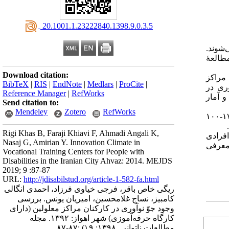
‎ 20.1001.1.23222840.1398.9.0.3.5
‌شوند.
طالعهٔ
Download citation:
ز کارکنان تمام‌وقت مراکز
BibTeX
|
RIS
|
EndNote
|
Medlars
|
ProCite
|
وری در
Reference Manager
|
RefWorks
و آمار
Send citation to:
Mendeley
Zotero
RefWorks
: میانگین امتیاز جَو نوآوری که برابر با (۲۴٫۱±۱۶۱٫۱) بود، نشان‌دهندهٔ وجود نسبیِ نوآوری در مراکز می‌باشد (میانگین امتیاز بین ۱۷۰-۱۰۰
Rigi Khas B, Faraji Khiavi F, Ahmadi Angali K,
افرادی
Nasaj G, Amirian Y. Innovation Climate in
 معرفی
Vocational Training Centers for People with
Disabilities in the Iranian City Ahvaz: 2014. MEJDS
2019; 9 :87-87
URL:
http://jdisabilstud.org/article-1-582-fa.html
ریگی خاص باقر، فرجی خیاوی فرزاد، احمدی انگالی
کامبیز، نساج غلامحسین، امیریان یونس. بررسی
وجود جوّ نوآوری در کارکنان مراکز معلولین (دارای
کارگاه حرفه‌آموزی) شهر اهواز: ۱۳۹۲. مجله
مطالعات ناتوانی. ۱۳۹۸; ۹
()
:۸۷-۸۷