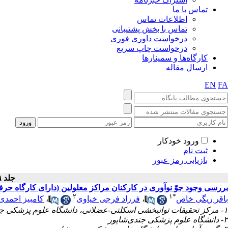
تماس با ما
اطلاعات تماس
تماس با بخش پشتیبانی
درخواست داوری فوری
درخواست چاپ سریع
کارگاه‌ها و سمینارها
ارسال مقاله
EN
FA
ورود خودکار
ثبت نام
بازیابی رمز عبور
جلد ۹ - شماره سال ۱۳۹۸
بررسی وجود جوّ نوآوری در کارکنان مراکز معلولین (دارای کارگاه حرفه‌آم
۲
۱
*
باقر ریگی خاص
،
فرزاد فرجی خیاوی
،
کامبیز احمدی 
۱- مرکز تحقیقات توانبخشی اسکلتی-عضلانی، دانشگاه علوم پزشکی جندی‌شاپور
۲- دانشگاه علوم پزشکی جندی‌شاپور