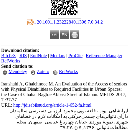
‎ 20.1001.1.23222840.1396.7.0.34.2
Download citation:
BibTeX
|
RIS
|
EndNote
|
Medlars
|
ProCite
|
Reference Manager
|
RefWorks
Send citation to:
Mendeley
Zotero
RefWorks
Iranshahi A, Ghalehnoee M. An Evaluation of the Access of seniors
with Physical Disabilities to Required Facilities in Urban Spaces;
the Case of Chahar Bagh-e Abbasi Street of Isfahan. MEJDS 2017;
7 :37-37
URL:
http://jdisabilstud.org/article-1-652-fa.html
ایرانشاهی ایوب، قلعه نویی محمود. ارزیابی دسترسی سالمندان
دارای ناتوانی‌های جسمی‌حرکتی به امکانات لازم در فضاهای
شهری، نمونهٔ موردی خیابان چهارباغ عباسی اصفهان. مجله
مطالعات ناتوانی. ۱۳۹۶; ۷
()
:۳۷-۳۷