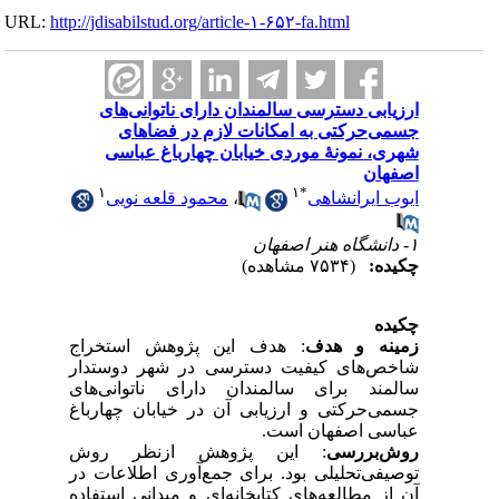
URL:
http://jdisabilstud.org/article-۱-۶۵۲-fa.html
ارزیابی دسترسی سالمندان دارای ناتوانی‌های
جسمی‌حرکتی به امکانات لازم در فضاهای
شهری، نمونهٔ موردی خیابان چهارباغ عباسی
اصفهان
۱
۱
*
ایوب ایرانشاهی
،
محمود قلعه نویی
۱- دانشگاه هنر اصفهان
چکیده:
(۷۵۳۴ مشاهده)
چکیده
زمینه و هدف
: هدف این پژوهش استخراج
شاخص‌های کیفیت دسترسی در شهر دوستدار
سالمند برای سالمندان دارای ناتوانی‌های
جسمی‌حرکتی و ارزیابی آن در خیابان چهارباغ
عباسی اصفهان است.
روش‌بررسی
: این پژوهش ازنظر روش
توصیفی‌تحلیلی بود. برای جمع‌آوری اطلاعات در
آن از مطالعه‌های کتابخانه‌ای و میدانی استفاده