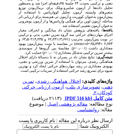
ذهنی و ترکیبی به‌‌مدت ۲۴ جلسۀ‌ ۴۵دقیقه‌ای اجرا شد و به‌منظور
تحلیل داده‌ها از آزمون شاپیرو-ویلک برای نرمال‌بودن توزیع
متغیرهای وابسته، آزمون تحلیل کوواریانس با استفاده از
پیش‌آزمون به‌عنوان کووریت و آزمون تی هم‌بسته برای ارزیابی اثر
مداخله، آزمون لوین برای همگنی واریانس‌ها و از آزمون بونفرونی
به‌عنوان آزمون تعقیبی استفاده ‌شد.
یافته‌ها:
یافته‌های پژوهش نشان داد میانگین و انحراف معیار
اجرای مهارت‌های حرکتی سه گروه تمرین ذهنی، بدنی‌ و ترکیبی
در نوبت پس‌آزمون به‌ترتیب (۳٫۶۷۱±۶۲٫۲۳۱ و ۴٫۲۳۵±۶۳٫۵۰۲ و
۲٫۷۷۳ ±۶۵٫۷۹۴=
mean±sd
) در مقایسه با نوبت پیش‌آزمون بهبود
معناداری داشت (۰٫۰۰۱>
p
). مقایسۀ بین گروه‌ها از سودمندی
بیشتر تمرین ترکیبی به‌شکل معناداری (۰٫۰۰۱>
p
) حمایت کرد.
نتیجه‌گیری:
نتایج نشان داد در پسران نه تا ده‌سالۀ دارای اختلال
هماهنگی رشدی، می‌توان با استفاده از تمرین ورزشی و ذهنی،
بهبودی معناداری در رشد مهارت‌های حرکتی ایجاد کرد و بهترین
شیوه برای تسریع رشد حرکتی استفاده از تمرینات ترکیبی است.
واژه‌های کلیدی:
اختلال هماهنگی رشدی
،
تمرین
ذهنی
،
تصویرسازی پتلپ
،
آزمون ارزیابی حرکتی
کودکان-۲.
متن کامل
[PDF 516 kb]
(۲۱۱۳ دریافت)
نوع مطالعه:
مقاله پژوهشی اصیل
| موضوع
مقاله:
روانشناسی
ارسال نظر درباره این مقاله : نام کاربری یا پست
الکترونیک شما: