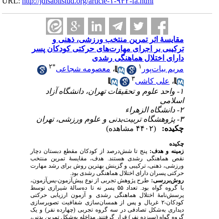
URL:
http://jdisabilstud.org/article-۱-۹۴۲-fa.html
مقایسۀ اثر تمرین منتخب ورزشی، ذهنی و
ترکیبی بر اجرای مهارت‌های حرکتی کودکان پسر
دارای اختلال هماهنگی رشدی
۲
*
۱
مریم بیات‌پور
،
معصومه شجاعی
۳
،
علی کاشی
۱- واحد علوم و تحقیقات تهران، دانشگاه آزاد
اسلامی
۲- دانشگاه الزهراء
۳- پژوهشگاه تربیت‌بدنی و علوم ورزشی، تهران
چکیده:
(۴۴۰۲ مشاهده)
چکیده
زمینه و هدف:
پنج تا شش‌درصد از کودکان مقطع دبستان دچار
نقص هماهنگی رشدی هستند. هدف، مقایسۀ تمرین منتخب
ورزشی، ذهنی، ترکیبی و گزینش بهترین روش برای رشد مهارت
حرکتی پسران دارای اختلال هماهنگی رشدی بود.
روش‌بررسی:
طرح پژوهش تجربی از نوع پیش‌آزمون-‌پس‌آزمون،
با گروه گواه بود
.
تعداد ۵۵ پسر نه تا ده‌سالۀ شیرازی توسط
پرسش‌نامۀ اختلال هماهنگی رشدی و آزمون ارزیابی حرکتی
کودکان-۲ غربال و پس از همسان‌سازی شفافیت تصویرسازی
دیداری به‌شکل تصادفی در سه گروه تجربی (چهارده نفر) و یک
گروه گواه (سیزده نفر) قرار گرفتند. مداخله به‌شکل تمرین بدنی،