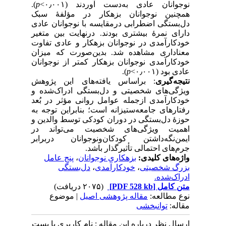
نوجوانان عادی به‌دست آوردند (۰٫۰۰۱>
p
).
همچنین نوجوانان بزهکار در مؤلفهٔ سبک
دل‌بستگی اضطرابی درمقایسه با نوجوانان عادی
دارای نمرهٔ بیشتری بودند. درنهایت بین متغیر
خودکارآمدی در نوجوانان بزهکار و عادی تفاوت
معناداری مشاهده شد. بدین‌صورت که میزان
خودکارآمدی نوجوانان بزهکار کمتر از نوجوانان
عادی بود (۰٫۰۰۱>
p
).
نتیجه‌گیری
: براساس یافته‌های این پژوهش
ویژگی‌های شخصیتی و دل‌بستگی ادراک‌شده و
خودکارآمدی ازجمله عوامل روانی مؤثر در بُعد
رفتارهای جامعه‌ستیزانه است؛ بنابراین توجه به
حوزهٔ دل‌بستگی در دوران کودکی توسط والدین و
اهمیت ویژگی‌های شخصیت می‌تواند در
ایمن‌نگه‌داشتن کودکان‌ونوجوانان دربرابر
جرم‌های احتمالی تأثیرگذار باشد.
واژه‌های کلیدی:
بزهکاری نوجوانان
،
پنج عامل
بزرگ شخصیتی
،
خودکارآمدی
،
دل‌بستگی
ادراک‌شده.
متن کامل
[PDF 528 kb]
(۲۰۷۵ دریافت)
نوع مطالعه:
مقاله پژوهشی اصیل
| موضوع
مقاله:
توانبخشی
ارسال نظر درباره این مقاله : نام کاربری یا پست