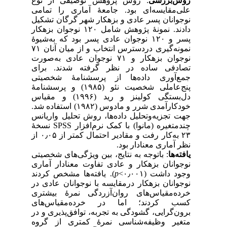
روش‌بررسی
: روش پژوهش توصیفی از نوع
علی‌مقایسه‌ای بود. جامعهٔ آماری را تمامی
نوجوانان پسر عادی و بزهکار شهر گرگان تشکیل
دادند. نمونهٔ پژوهش شامل ۱۲۰ نوجوان بزهکار
پسر و ۱۲۰ نوجوان عادی پسر بود که به‌شیوهٔ
نمونه‌گیری دردسترس انتخاب و از میان آنان ۷۱
نوجوان بزهکار و ۷۱ نوجوان عادی به‌صورت
تصادفی ساده در نظر گرفته شدند. برای
جمع‌آوری داده‌ها از پرسشنامهٔ شخصیتی
پنج‌عاملی شخصیت نئو (۱۹۸۵) و پرسشنامهٔ
دل‌بستگی کولینز و رید (۱۹۹۶) و مقیاس
خودکارآمدی شرر و مادوس (۱۹۸۲) استفاده شد.
جهت تجزیه‌و‌تحلیل داده‌ها، روش تحلیل واریانس
چندمتغیره (مانوا) با کمک نرم‌افزار SPSS نسخهٔ
۲۳ به‌کار رفت و مقادیر احتمال کمتر از ۰٫۰۵ از
نظر آماری معنادار بود.
یافته‌ها
: باتوجه به نتایج، بین ویژگی‌های شخصیتی
نوجوانان بزهکار و عادی تفاوت معنادار آماری
وجود داشت (۰٫۰۰۱>
p
). یافته‌ها مشخص کردند
نوجوانان بزهکار درمقایسه با نوجوانان عادی در
خرده‌مقیاس‌های روان‌آزردگی نمرهٔ بیشتری
کسب کردند؛ اما در خرده‌مقیاس‌های
برون‌گرایی، گشودگی به تجربه، توافق‌پذیری و در
متغیر وظیفه‌شناسی نمرهٔ کمتری از گروه