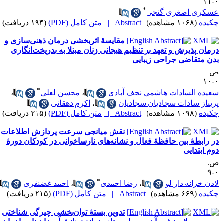
۰
*
سکری اصغری گنجی
کیده
(۱۰۶۸ مشاهده)
|
Abstract |
متن کامل (PDF)
(۱۹۴ دریافت)
مقایسهٔ‌ اثربخشی درمان ذهنی‌سازی و
رمان پذیرش و تعهد بر تنظیم هیجانی زنان مبتلا به بدریخت‌انگاری
دن متقاضی جراحی زیبایی
.
۰
*
عیده السادات هاشمی نجف آبادی
،
محسن لعلی
،
ریناز سادات سجادیان سجادیان
،
اکرم دهقانی
کیده
(۱۰۹۸ مشاهده)
|
Abstract |
متن کامل (PDF)
(۲۱۵ دریافت)
نقش میانجی سرعت پردازش اطلاعات
ر رابطۀ بین حافظۀ فعال و نشانه‌های نارساخوانی در کودکان دورۀ
وم ابتدایی
.
۰
*
ادن خزانه دار لو
،
رضا احمدی
،
احمد غضنفری
کیده
(۶۶۹ مشاهده)
|
Abstract |
متن کامل (PDF)
(۲۱۵ دریافت)
تدوین بستهٔ توان‌بخشی چیرگی شناختی