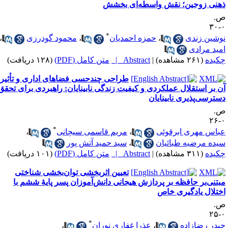
هنی زوجین؛ نقش واسطه‌ای بخشش
.
۰
*
وشین زندی
،
حمزه احمدیان
،
محمود گودرزی
،
مید مرادی
کیده
(۲۶۱ مشاهده)
|
Abstract |
متن کامل (PDF)
(۱۲۸ دریافت)
طراحی چندحسی فضاهای اداری و تأثیر
ن بر استقلال عملکردی و کیفیت زندگی نابینایان: راهبردی برای تحقق
سترسی‌پذیری نابینایان
.
۰
*
باس مهری ابرقوئی
،
مریم قاسمی سیچانی
،
یده مرضیه طبائیان
،
سید حمید آتش پور
کیده
(۳۱۱ مشاهده)
|
Abstract |
متن کامل (PDF)
(۱۰۱ دریافت)
تعیین اثربخشی توان‌بخشی شناختی
بتنی‌بر حافظه بر پردازش هیجانی دانش‌آموزان پسر پایۀ ششم با
ختلال یادگیری خاص
.
۰
*
یدر رضازاده
،
عذرا غفاری نوران
،