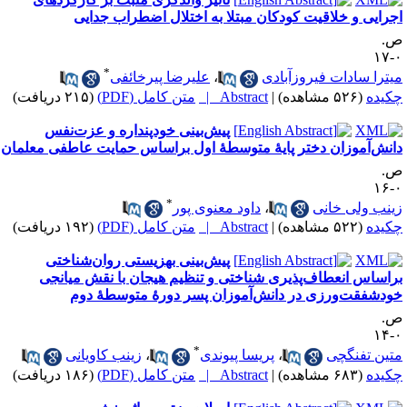
جرایی و خلاقیت کودکان مبتلا به اختلال اضطراب جدایی
.
۰
*
یترا سادات فیروزآبادی
،
علیرضا پیرخائفی
کیده
(۵۲۶ مشاهده)
|
Abstract |
متن کامل (PDF)
(۲۱۵ دریافت)
پیش‌بینی خودپنداره و عزت‌نفس
انش‌آموزان دختر پایۀ متوسطۀ اول براساس حمایت عاطفی معلمان
.
۰
*
ینب ولی خانی
،
داود معنوی پور
کیده
(۵۲۲ مشاهده)
|
Abstract |
متن کامل (PDF)
(۱۹۲ دریافت)
پیش‌بینی بهزیستی روان‌شناختی
راساس انعطاف‌پذیری شناختی و تنظیم هیجان با نقش میانجی
ودشفقت‌ورزی در دانش‌آموزان پسر دورۀ متوسطۀ دوم
.
۰
*
تین تفنگچی
،
پریسا پیوندی
،
زینب کاویانی
کیده
(۶۸۳ مشاهده)
|
Abstract |
متن کامل (PDF)
(۱۸۶ دریافت)