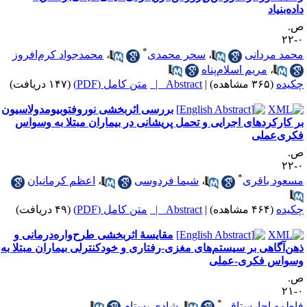
اده‌بنیاد
.
۰
*
حمد مردانی
،
سحر محمدی
،
محمدجواد کرم‌افروز
،
مریم اسلام‌پناه
کیده
(۳۶۵ مشاهده)
|
Abstract |
متن کامل (PDF)
(۱۴۷ دریافت)
بررسی اثربخشی نوروفتوبیومدولاسیون
ر کارکردهای اجرایی و تحمل پریشانی در بیماران مبتلا به وسواس
کری‌عملی
.
۰
*
سعود باقری
،
شیما فردوسی
،
اعظم کرمانیان
کیده
(۴۶۴ مشاهده)
|
Abstract |
متن کامل (PDF)
(۴۹ دریافت)
مقایسهٔ اثربخشی طرح‌واره‌درمانی و
هن‌آگاهی بر سیستم‌های مغزی-رفتاری و خودکنترلی بیماران مبتلا به
سواس فکری-عملی
.
۰
*
اطمه اجارستاقی
،
شادی بستام
،