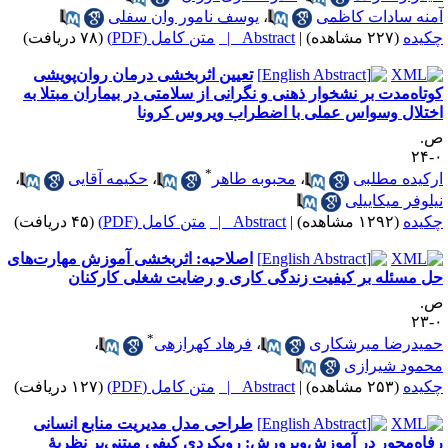
منه سادات کاظمی
،
یوسف نامور وان سفلی
کیده
(۲۲۷ مشاهده)
|
Abstract |
متن کامل (PDF)
(۷۸ دریافت)
تعیین اثربخشی درمان روان‌پویشی
وتاه‌مدت بر نشخوار ذهنی و نگرانی از سلامتی در بیماران مبتلا به
ختلال وسواس عملی با اضطراب ویروس کرونا
.
۰
*
رکیده مطلبی
،
محبوبه طاهر
،
حکیمه آقایی
،
یلوفر میکاییلی
کیده
(۱۲۹۲ مشاهده)
|
Abstract |
متن کامل (PDF)
(۴۵ دریافت)
اصلاحیه: اثربخشی آموزش مهارت‌های
ل مسئله بر کیفیت زندگی کاری و رضایت شغلی کارکنان
.
۰
*
میدرضا میرشکاری
،
فرهاد کهرازهی
،
حمود شیرازی
کیده
(۲۵۳ مشاهده)
|
Abstract |
متن کامل (PDF)
(۱۲۷ دریافت)
طراحی مدل مدیریت منابع انسانی
فاه‌محور در آموزش‌وپرورش: رویکردی کیفی مبتنی‌بر نظریهٔ