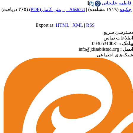
اطمه علیجانی
کیده
(۱۷۱۹ مشاهده)
|
Abstract |
متن کامل (PDF)
(۳۶۵ دریافت)
Export as:
HTML
|
XML
|
RSS
ترسی سریع
لاعات تماس
امک :
09365310081
میل :
info@jdisabilstud.org
که‌های اجتماعی