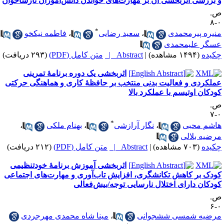
 بررسی اثربخشی آن بر مهارت‌های خواندن دانش‌آموزان نارساخوان
.
۰
*
نیره پیرمحمدی
،
سعید رضایی
،
فاطمه نیکخو
،
سگر علیمحمدی
کیده
(۱۴۹۴ مشاهده)
|
Abstract |
متن کامل (PDF)
(۲۹۳ دریافت)
اثربخشی یک دوره برنامۀ تمرینی
ملکردی و فعالیت بدنی منتخب بر حافظۀ کاری و هماهنگی حرکتی
ودکان اوتیسم با عملکرد بالا
.
۰
*
اشم محبی
،
نگار آرازشی
،
بهنام ملکی
،
رضیه بلالی
کیده
(۷۰۳ مشاهده)
|
Abstract |
متن کامل (PDF)
(۲۱۲ دریافت)
اثربخشی آموزش برنامهٔ خودتنظیمی
ودک بر کاهش تکانشگری، افزایش تاب‌آوری و مهارت‌های اجتماعی
ودکان دارای اختلال نارسایی توجه/بیش‌فعالی
.
۰
رضیه شمسی ششجوانی
،
مینا شاه محمدی مهرجردی