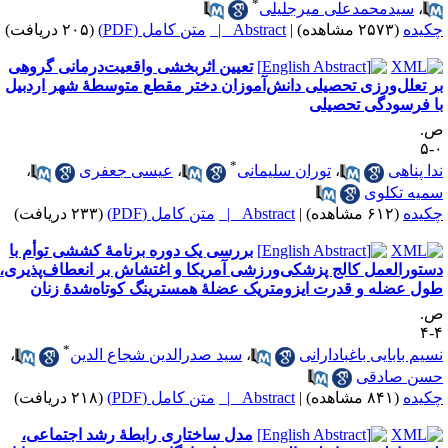
*
،
سیدمحمدعلی میرجلیلی
کیده
(۲۵۷۳ مشاهده)
|
Abstract |
متن کامل (PDF)
(۲۰۵ دریافت)
تعیین اثربخشی واقعیت‌درمانی گروهی
ر تعلل‌ورزی تحصیلی دانش‌آموزان دختر مقطع متوسطۀ شهر اردبیل
ا فرسودگی تحصیلی
.
۰
*
دا پناهی
،
توران سلیمانی
،
عیسی جعفری
،
میه تکلوی
کیده
(۶۱۲ مشاهده)
|
Abstract |
متن کامل (PDF)
(۲۳۳ دریافت)
بررسی یک دوره برنامهٔ کششی توأم با
ستورالعمل کالج پزشکی‌ورزشی آمریکا و اغتشاش بر انعطاف‌پذیری،
ول عضله و قدرت ایزومتریک عضلهٔ همسترینگ کوتاه‌شدهٔ زنان
.
۴
*
سیم بابایی باغبادارانی
،
سید صدرالدین شجاع الدین
،
سن صادقی
کیده
(۸۴۱ مشاهده)
|
Abstract |
متن کامل (PDF)
(۲۱۸ دریافت)
مدل ساختاری رابطهٔ رشد اجتماعی،