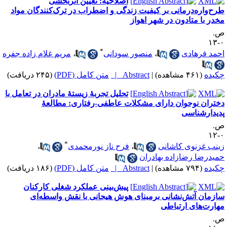
اصلاحیه: تعیین اثربخشی
رح‌واره‌درمانی بر کیفیت زندگی و اضطراب در ترک‌کنندگان مواد
خدر با متادون در شهر اهواز
.
۰
*
حمد فرهادی
،
منصور سودانی
،
مریم غلام زاده جفره
کیده
(۴۶۱ مشاهده)
|
Abstract |
متن کامل (PDF)
(۲۴۵ دریافت)
تحلیل تجربۀ زیستۀ مادران در تعامل با
ختران نوجوان دارای مشکلات عاطفی-رفتاری: مطالعۀ
دیدارشناسی
.
۰
*
ینب غزنوی کاشانی
،
فرح ناز نورمحمدی
،
میدرضا رضازاده بهادران
کیده
(۷۹۴ مشاهده)
|
Abstract |
متن کامل (PDF)
(۱۸۶ دریافت)
پیش‌بینی‌ عملکرد‌ شغلی کارکنان‌
ازمان آتش‌نشانی برمبنای‌ هوش هیجانی با نقش واسطه‌ای
هارت‌های ارتباطی
.