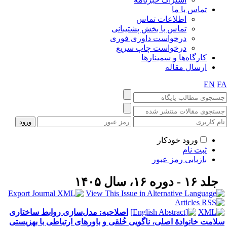
تماس با ما
اطلاعات تماس
تماس با بخش پشتیبانی
درخواست داوری فوری
درخواست چاپ سریع
کارگاه‌ها و سمینارها
ارسال مقاله
EN
F
ورود خودکار
ثبت نام
بازیابی رمز عبور
جلد ۱۶ - دوره ۱۶، سال ۱۴۰۵
اصلاحیه: مدل‌سازی روابط ساختاری
لامت خانوادهٔ اصلی، ناگویی خُلقی و باورهای ارتباطی با بهزیستی