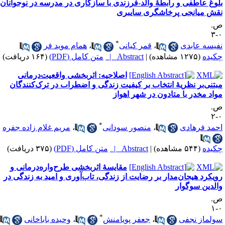
لوغ عاطفی و رابطهٔ والد-فرزندی با سازگاری در مدرسه در نوجوانان:
قش میانجی پرخاشگری سایبری
.
۰
*
فیسه عابدی
،
قمر کیانی
،
همام موید فر
کیده
(۱۲۷۵ مشاهده)
|
Abstract |
متن کامل (PDF)
(۱۶۴ دریافت)
اصلاحیه: اثربخشی واقعیت‌درمانی
بتنی‌بر نظریهٔ انتخاب بر کیفیت زندگی و اضطراب در ترک‌‌کنندگان
واد مخدر با متادون در شهر اهواز
.
۰
*
حمد فرهادی
،
منصور سودانی
،
مریم غلام زاده جفره
کیده
(۵۴۴ مشاهده)
|
Abstract |
متن کامل (PDF)
(۳۷۵ دریافت)
مقایسهٔ اثربخشی طرح‌واره‌درمانی و
ویکرد هیجان‌مدار بر رضایت از زندگی، تاب‌آوری و امید به زندگی در
الدین سوگوار
.
۰
*
ولماز نجفی
،
جعفر پویامنش
،
وحیده باباخانی
،