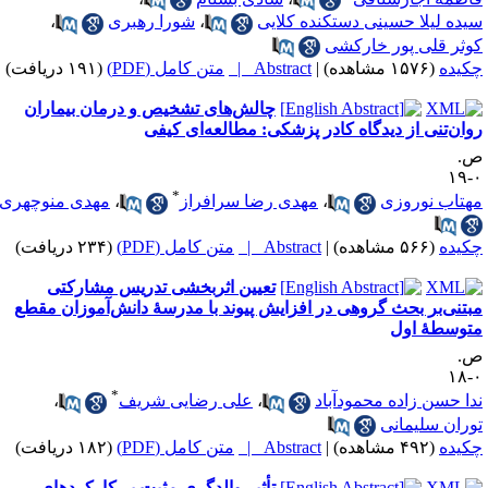
یده لیلا حسینی دستکنده کلایی
،
شورا رهبری
،
وثر قلی پور خارکشی
کیده
(۱۵۷۶ مشاهده)
|
Abstract |
متن کامل (PDF)
(۱۹۱ دریافت)
چالش‌های تشخیص و درمان بیماران
وان‌تنی از دیدگاه کادر پزشکی: مطالعه‌ای کیفی
.
۰
*
هتاب نوروزی
،
مهدی رضا سرافراز
،
مهدی منوچهری
کیده
(۵۶۶ مشاهده)
|
Abstract |
متن کامل (PDF)
(۲۳۴ دریافت)
تعیین اثربخشی تدریس مشارکتی
بتنی‌بر بحث گروهی در افزایش پیوند با مدرسۀ دانش‌آموزان مقطع
توسطۀ اول
.
۰
*
دا حسن زاده محمودآباد
،
علی رضایی شریف
،
وران سلیمانی
کیده
(۴۹۲ مشاهده)
|
Abstract |
متن کامل (PDF)
(۱۸۲ دریافت)
تأثیر والدگری مثبت بر کارکردهای