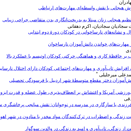
ادران
هوش هیجانی با نقش واسطه‌ای مهارت‌های ارتباطی
ظیم هیجانی زنان مبتلا به بدریخت‌انگاری بدن متقاضی جراحی زیبایی
ت سجادیان سجادیان، اکرم دهقانی
 نشانه‌های نارساخوانی در کودکان دورۀ دوم ابتدایی
مهارت‌های خواندن دانش‌آموزان نارساخوان
دی
 بر حافظۀ کاری و هماهنگی حرکتی کودکان اوتیسم با عملکرد بالا
فزایش تاب‌آوری و مهارت‌های اجتماعی کودکان دارای اختلال نارسایی
*
دعلی میرجلیلی
انش‌آموزان دختر مقطع متوسطۀ شهر اردبیل با فرسودگی تحصیلی
‌ورزشی آمریکا و اغتشاش بر انعطاف‌پذیری، طول عضله و قدرت ایزومت
قی
-فرزندی با سازگاری در مدرسه در نوجوانان: نقش میانجی پرخاشگری س
یت زندگی و اضطراب در ترک‌‌کنندگان مواد مخدر با متادون در شهر اهوا
 از زندگی، تاب‌آوری و امید به زندگی در والدین سوگوار