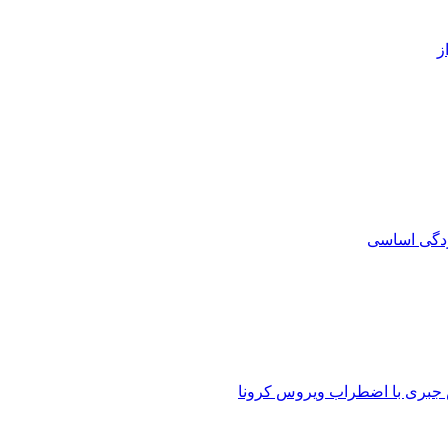
ز
اس جبری با اضطراب ویروس کرونا