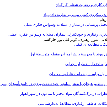
گی کاری و رضایت شغلی کارکنان
یکردی کیفی مبتنی‌بر نظریهٔ داده‌بنیاد
پناه
حمل پریشانی در بیماران مبتلا به وسواس فکری‌عملی
مغزی-رفتاری و خودکنترلی بیماران مبتلا به وسواس فکری-عملی
لایی، شورا رهبری، کوثر قلی پور خارکشی
شکی: مطالعه‌ای کیفی
 پیوند با مدرسۀ دانش‌آموزان مقطع متوسطۀ اول
ا به اختلال اضطراب جدایی
طۀ اول براساس حمایت عاطفی معلمان
 و تنظیم هیجان با نقش میانجی خودشفقت‌ورزی در دانش‌آموزان پسر
راب در ترک‌کنندگان مواد مخدر با متادون در شهر اهواز
مشکلات عاطفی-رفتاری: مطالعۀ پدیدارشناسی