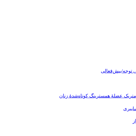
 توجه/بیش‌فعالی
ریک عضلهٔ همسترینگ کوتاه‌شدهٔ زنان
ایبری
ز