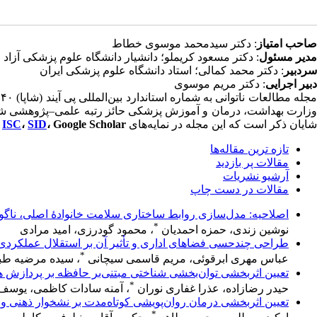
صاحب امتیاز
: دکتر سیدمحمد موسوی خطاط
مدیر مسئول
: دکتر مسعود کریملو؛ دانشیار دانشگاه علوم پزشکی آزاد 
سردبیر
: دکتر محمد کمالی؛ استاد دانشگاه علوم پزشکی ایران
دبیر اجرایی
: دکتر مریم موسوی
شایان ذکر است که این مجله در نمایه‌های
، Google Scholar
SID
،
ISC
و
تازه ‌ترين مقاله‌ها
مقالات پر بازدید
آرشیو نشریات
مقالات در دست چاپ
اصلاحیه: مدل‌سازی روابط ساختاری سلامت خانوادهٔ اصلی، ناگ
*
نوشین زندی، حمزه احمدیان
، محمود گودرزی، امید مرادی
طراحی چندحسی فضاهای اداری و تأثیر آن بر استقلال عملکردی و 
*
عباس مهری ابرقوئی، مریم قاسمی سیچانی
، سیده مرضیه طبا
تعیین اثربخشی توان‌بخشی شناختی مبتنی‌بر حافظه بر پردازش ه
*
حیدر رضازاده، عذرا غفاری نوران
، آمنه سادات کاظمی، یوسف 
تعیین اثربخشی درمان روان‌پویشی کوتاه‌مدت بر نشخوار ذهنی و 
*