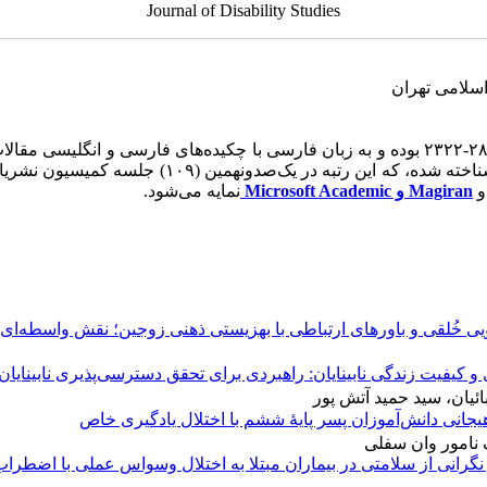
Journal of Disability Studies
اسلامی تهران
مجله مطالعات ناتوانی به شماره استاندارد بین‌‌المللی پی آیند (شاپا) ۲۸۴۰-۲۳۲۲ بوده و به زب
Magiran و
Microsoft Academic
نمایه می‌شود.
ویی خُلقی و باورهای ارتباطی با بهزیستی ذهنی زوجین؛ نقش واسطه‌
کیفیت زندگی نابینایان: راهبردی برای تحقق دسترسی‌پذیری نابینایان
ئیان، سید حمید آتش پور
یجانی دانش‌آموزان پسر پایۀ ششم با اختلال یادگیری خاص
نامور وان سفلی
نگرانی از سلامتی در بیماران مبتلا به اختلال وسواس عملی با اضطرا