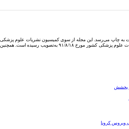
ان فارسی با چکیده‌های فارسی و انگلیسی مقالات به چاپ می‌رسد. این مجله از سوی کمیسیون نشریات علوم پزشکی
وزارت بهداشت، درمان و آموزش پزشکی حائز رتبه علمی–پژوهشی شناخته شده، که این رتبه در یک‌صدونهمین (۱۰۹) جلسه کمیسیون نشریات علوم پزشکی کشور مورخ ۹۱/۸/۱۸ به‌تصویب رسیده است. همچنین
ای بخشش
ب ویروس کرونا