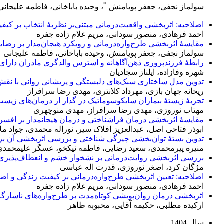
*
سولماز نجفی، جعفر پویامنش
، وحیده باباخانی، فاطمه علیجانی
اصلاحیه: اثربخشی واقعیت‌درمانی مبتنی‌بر نظریهٔ انتخاب بر کیف
احمد فرهادی، منصور سودانی، مریم غلام زاده جفره
مقایسهٔ اثربخشی طرح‌واره‌درمانی و رویکرد هیجان‌مدار بر رضایت
سولماز نجفی، جعفر پویامنش، وحیده باباخانی، فاطمه علیجانی
رابطهٔ فرزندپروری ذهن‌آگاهانه و استرس والدگری مادران دارا
شهره وفازاده، ایلناز سجادیان
تدوین مدل ساختاری سبک‌‌های دلبستگی و پریشانی روانی با نقش واسطه‌‌ای شفقت 
ریحانه جهان بازی، مهرداد کلانتری، مهدی رضا سرافراز
تجربهٔ زیستهٔ بیماران سایکوسوماتیک در گذار از درمان‌های زیس
مهتاب نوروزی، مهدی رضا سرافراز، مهدی منوچهری
مقایسهٔ اثربخشی درمان‎ فراشناختی و درمان هیجان‎مدار بر افسردگی، طرح‌واره‎های ناسازگار اولیه و عود در افراد مبتلا به اختلال افسردگی اساسی
ابوذر فتاحی اصل، عبدالعزیز افلاک سیر، نوراله محمدی، جواد ملا
تدوین بستهٔ توان‌بخشی چیرگی شناختی و بررسی اثربخشی آن بر 
منیره پیرمحمدی، سعید رضایی، فاطمه نیکخو، عسگر علیمحمدی
بررسی اثربخشی روایت‌درمانی بر نشخوار خشم و انعطاف‌پذیری 
مژگان کرد، اصغر نوروزی، قدرت اله عباسی
اصلاحیه: تعیین اثربخشی طرح‌واره‌درمانی بر کیفیت زندگی و اضط
احمد فرهادی، منصور سودانی، مریم غلام زاده جفره
اثربخشی درمان روان‌پویشی کوتاه‌مدت بر طرح‌واره‌های ناسازگا
ارکیده مطلبی، حکیمه آقایی، محبوبه طاهر
سال 1404