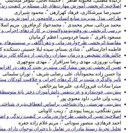
ارکیده مطلبی، محبوبه طاهر
، حکیمه آقایی، نیلوفر میکاییلی
اصلاحیه: اثربخشی آموزش مهارت‌های حل مسئله بر کیفیت زند
*
حمیدرضا میرشکاری، فرهاد کهرازهی
، محمود شیرازی
طراحی مدل مدیریت منابع انسانی رفاه‌محور در آموزش‌وپرورش: رو
*
محمد مردانی، سحر محمدی
، محمدجواد کرم‌افروز، مریم اسلام‌
بررسی اثربخشی نوروفتوبیومدولاسیون بر کارکردهای اجرایی و ت
*
مسعود باقری
، شیما فردوسی، اعظم کرمانیان
مقایسهٔ اثربخشی طرح‌واره‌درمانی و ذهن‌آگاهی بر سیستم‌های 
*
فاطمه اجارستاقی
، شادی بستام، سیده لیلا حسینی دستکنده ک
چالش‌های تشخیص و درمان بیماران روان‌تنی از دیدگاه کادر پز
*
مهتاب نوروزی، مهدی رضا سرافراز
، مهدی منوچهری
تعیین اثربخشی تدریس مشارکتی مبتنی‌بر بحث گروهی در افزایش
*
ندا حسن زاده محمودآباد، علی رضایی شریف
، توران سلیمانی
تأثیر والدگری مثبت بر کارکردهای اجرایی و خلاقیت کودکان مبتل
*
میترا سادات فیروزآبادی، علیرضا پیرخائفی
پیش‌بینی خودپنداره و عزت‌نفس دانش‌آموزان دختر پایۀ متوس
*
زینب ولی خانی، داود معنوی پور
پیش‌بینی بهزیستی روان‌شناختی براساس انعطاف‌پذیری شناختی
*
متین تفنگچی، پریسا پیوندی
، زینب کاویانی
اصلاحیه: تعیین اثربخشی طرح‌واره‌درمانی بر کیفیت زندگی و اضط
*
احمد فرهادی، منصور سودانی
، مریم غلام زاده جفره
تحلیل تجربۀ زیستۀ مادران در تعامل با دختران نوجوان دارای 