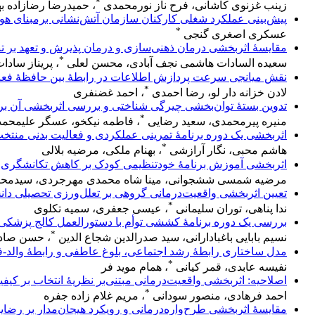
*
زینب غزنوی کاشانی، فرح ناز نورمحمدی
، حمیدرضا رضازاده به
پیش‌بینی‌ عملکرد‌ شغلی کارکنان‌ سازمان آتش‌نشانی برمبنای‌ 
*
عسکری اصغری گنجی
مقایسهٔ‌ اثربخشی درمان ذهنی‌سازی و درمان پذیرش و تعهد بر تن
*
سعیده السادات هاشمی نجف آبادی، محسن لعلی
، پریناز سادا
نقش میانجی سرعت پردازش اطلاعات در رابطۀ بین حافظۀ فعال و
*
لادن خزانه دار لو، رضا احمدی
، احمد غضنفری
تدوین بستهٔ توان‌بخشی چیرگی شناختی و بررسی اثربخشی آن بر 
*
منیره پیرمحمدی، سعید رضایی
، فاطمه نیکخو، عسگر علیمحم
اثربخشی یک دوره برنامۀ تمرینی عملکردی و فعالیت بدنی منتخب
*
هاشم محبی، نگار آرازشی
، بهنام ملکی، مرضیه بلالی
اثربخشی آموزش برنامهٔ خودتنظیمی کودک بر کاهش تکانشگری، ا
مرضیه شمسی ششجوانی، مینا شاه محمدی مهرجردی، سیدمحم
تعیین اثربخشی واقعیت‌درمانی گروهی بر تعلل‌ورزی تحصیلی د
*
ندا پناهی، توران سلیمانی
، عیسی جعفری، سمیه تکلوی
بررسی یک دوره برنامهٔ کششی توأم با دستورالعمل کالج پزشکی
*
نسیم بابایی باغبادارانی، سید صدرالدین شجاع الدین
، حسن صاد
مدل ساختاری رابطهٔ رشد اجتماعی، بلوغ عاطفی و رابطهٔ والد
*
نفیسه عابدی، قمر کیانی
، همام موید فر
اصلاحیه: اثربخشی واقعیت‌درمانی مبتنی‌بر نظریهٔ انتخاب بر کیف
*
احمد فرهادی، منصور سودانی
، مریم غلام زاده جفره
مقایسهٔ اثربخشی طرح‌واره‌درمانی و رویکرد هیجان‌مدار بر رضایت