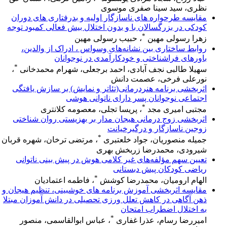
نظری، سید سینا صفری موسوی
مقایسه طرحواره های ناسازگار اولیه و بدرفتاری های دوران
کودکی در بزرگسالان با و بدون اختلال بیش فعالی کمبود توجه
*
زهرا رسولی مهین
، حبیب رسولی مهین
روابط ساختاری بین نشانه‌های وسواس ، ادراک از والدین،
باورهای فراشناختی و خودکارآمدی در نوجوانان
*
سهیلا طالبی نجف آبادی، احمد برجعلی، شهرام محمدخانی
،
نورعلی فرخی، عصمت دانش
اثربخشی برنامه هنردرمانی(تئاتر و نمایش) بر سازش یافتگی
اجتماعی نوجوانان پسر دارای ناتوانی هوشی
*
مجتبی امیری مجد
، پریسا تجلی، معصومه کلانتری
اثربخشی زوج درمانی هیجان مدار بر بهزیستی روان شناختی
زوجین ناسازگار و درگیرخیانت
*
جمیله منصوریان، جواد خلعتبری
، مرتضی ترخان، شهره قربان
شیرودی، محمدرضا زربخش بهری
تعیین سهم مؤلفه‌های غیر کلامی هوش در پیش بینی ناتوانی
ریاضی کودکان پیش دبستانی
*
الهام ارومیان، محمدرضا کوشش
، فاطمه اعتمادیان
مقایسه اثربخشی آموزش برنامه های خوشبینی، تنظیم هیجان و
ذهن آگاهی در کاهش تعلل ورزی تحصیلی در دانش آموزان مبتلا
به اختلال اضطراب امتحان
*
امیررضا رسام، عذرا غفاری
، عباس ابوالقاسمی، منصور