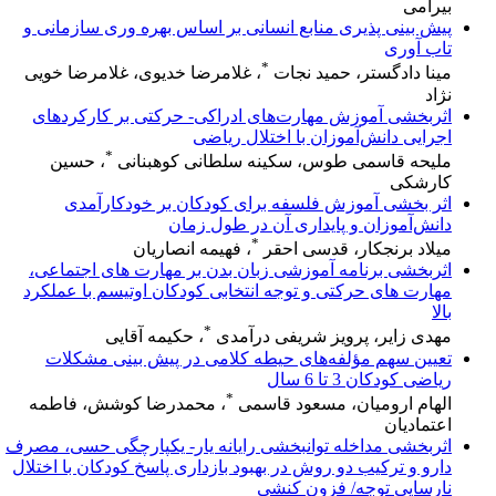
بیرامی
پیش بینی پذیری منابع انسانی بر اساس بهره وری سازمانی و
تاب آوری
*
مینا دادگستر، حمید نجات
، غلامرضا خدیوی، غلامرضا خویی
نژاد
اثربخشی آموزش مهارت‌های ادراکی- حرکتی بر کارکردهای
اجرایی دانش‌آموزان با اختلال ریاضی
*
ملیحه قاسمی طوس، سکینه سلطانی کوهبنانی
، حسین
کارشکی
اثر بخشی آموزش فلسفه برای کودکان بر خودکارآمدی
دانش‌آموزان و پایداری آن در طول زمان
*
میلاد برنجکار، قدسی احقر
، فهیمه انصاریان
اثربخشی برنامه آموزشی زبان بدن بر مهارت های اجتماعی،
مهارت های حرکتی و توجه انتخابی کودکان اوتیسم با عملکرد
بالا
*
مهدی زایر، پرویز شریفی درآمدی
، حکیمه آقایی
تعیین سهم مؤلفه‌های حیطه کلامی در پیش بینی مشکلات
ریاضی کودکان 3 تا 6 سال
*
الهام ارومیان، مسعود قاسمی
، محمدرضا کوشش، فاطمه
اعتمادیان
اثربخشی مداخله توانبخشی رایانه یار- یکپارچگی حسی، مصرف
دارو و ترکیب دو روش در بهبود بازداری پاسخ کودکان با اختلال
نارسایی توجه/ فزون کنشی