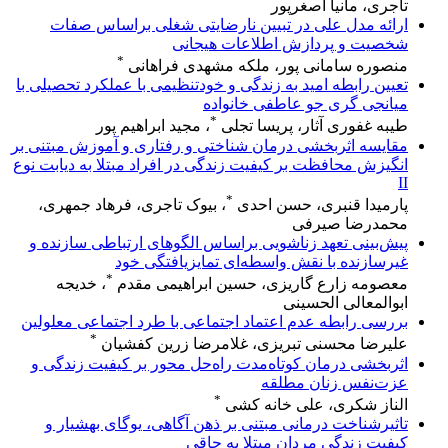
تاجری، مانیا اصغرپور
ارائه مدل علی در تبیین نارضایتی شغلی براساس صفات
شخصیت و پردازش اطلاعات هیجانی
*
منصوره سامانی پور، ملکه مشهدی فراهانی
تعیین رابطه امید به زندگی و خودتنظیمی با عملکرد تحصیلی با
میانجی گری جو عاطفی خانواده
*
طیبه غفوری آثار، پریسا تجلی
، مجید ابراهیم پور
مقایسه اثربخشی درمان شناختی و رفتاری و آموزش مبتنی بر
انگیزش محافظت بر کیفیت زندگی در افراد مبتلا به دیابت نوع
II
*
پارمیدا قنبری، حسن احدی
، بیوک تاجری، فرهاد جمهری،
محمدرضا صیرفی
پیش‌بینی تعهد زناشویی براساس الگوهای ارتباطی سازنده و
غیرسازنده با نقش واسطه‌ای تمایزیافتگی خود
*
معصومه زارع گاریزی، حسین ابراهیمی مقدم
، خدیجه
ابوالمعالی الحسینی
بررسی رابطه عدم اعتماد اجتماعی با طرد اجتماعی معلولین
*
علیرضا محسنی تبریزی، غلامرضا زرین کفشیان
اثربخشی درمان کوتاه‌مدت راه‌حل محور بر کیفیت زندگی و
عزت‌نفس زنان مطلقه
*
الناز شکری، علی خانه کشی
تاثیرشناخت درمانی مبتنی بر ذهن آگاهی، یوگای بهشیار و
کیفیت زندگی مردان مبتلا به چاقی