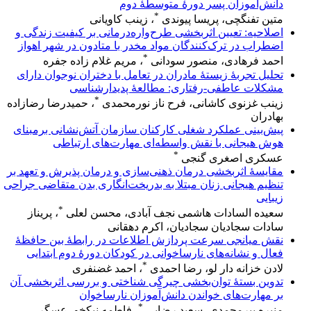
دانش‌آموزان پسر دورۀ متوسطۀ دوم
*
متین تفنگچی، پریسا پیوندی
، زینب کاویانی
اصلاحیه: تعیین اثربخشی طرح‌واره‌درمانی بر کیفیت زندگی و
اضطراب در ترک‌کنندگان مواد مخدر با متادون در شهر اهواز
*
احمد فرهادی، منصور سودانی
، مریم غلام زاده جفره
تحلیل تجربۀ زیستۀ مادران در تعامل با دختران نوجوان دارای
مشکلات عاطفی-رفتاری: مطالعۀ پدیدارشناسی
*
زینب غزنوی کاشانی، فرح ناز نورمحمدی
، حمیدرضا رضازاده
بهادران
پیش‌بینی‌ عملکرد‌ شغلی کارکنان‌ سازمان آتش‌نشانی برمبنای‌
هوش هیجانی با نقش واسطه‌ای مهارت‌های ارتباطی
*
عسکری اصغری گنجی
مقایسهٔ‌ اثربخشی درمان ذهنی‌سازی و درمان پذیرش و تعهد بر
تنظیم هیجانی زنان مبتلا به بدریخت‌انگاری بدن متقاضی جراحی
زیبایی
*
سعیده السادات هاشمی نجف آبادی، محسن لعلی
، پریناز
سادات سجادیان سجادیان، اکرم دهقانی
نقش میانجی سرعت پردازش اطلاعات در رابطۀ بین حافظۀ
فعال و نشانه‌های نارساخوانی در کودکان دورۀ دوم ابتدایی
*
لادن خزانه دار لو، رضا احمدی
، احمد غضنفری
تدوین بستهٔ توان‌بخشی چیرگی شناختی و بررسی اثربخشی آن
بر مهارت‌های خواندن دانش‌آموزان نارساخوان
*
منیره پیرمحمدی، سعید رضایی
، فاطمه نیکخو، عسگر