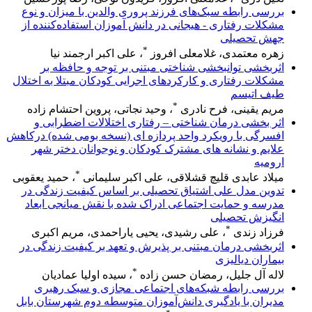
بررسی رابطه سبک‌های فرزند پروری والدین با میزان و نوع
مشکلات رفتاری - هیجانی در دانش آموزان استفاده‌کننده از
جهش تحصیلی
*
زهره معتمدی، غلامعلی افروز
، علی اکبر ارجمند نیا
اثربخشی توانبخشی شناختی مبتنی بر توجه و حافظه بر
مشکلات رفتاری و کارکردهای اجرایی کودکان مبتلا به اختلال
طیف اتیسم
*
مریم یقینی، فرح نادری
، وحید نجاتی، پروین احتشام زاده
اثر بخشی درمان شناختی – رفتاری اختلالات اضطرابی و
افسرگی با رویکرد واحد پردازه ای (نسخه بومی شده) درکاهش
علایم و نشانه های مشترک کودکان و نوجوانان دختر شهر
ارومیه
*
میلاد عابدی قلیچ قشلاقی، علی اکبر سلیمانی
، حمید یعقوبی
تدوین مدل علی اشتیاق تحصیلی بر اساس کیفیت زندگی در
مدرسه و حمایت اجتماعی ادراک شده با نقش میانجی ابعاد
انگیزش تحصیلی
*
فرزاد زندی
، علی رشیدی، یحیی یاراحمدی، مریم اکبری
اثربخشی درمان مبتنی بر پذیرش و تعهد بر کیفیت زندگی در
بیماران دیالیزی
*
لاله آل جلیل، رمضان حسن زاده
، سیده اولیا عمادیان
بررسی رابطه شبکه‌های اجتماعی مجازی و سبک رهبری
مدیران با یادگیری دانش‌آموزان متوسطه دوم شهرستان بابل