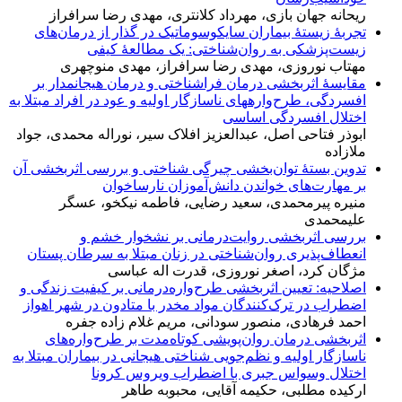
ریحانه جهان بازی، مهرداد کلانتری، مهدی رضا سرافراز
تجربهٔ زیستهٔ بیماران سایکوسوماتیک در گذار از درمان‌های
زیست‌پزشکی به روان‌شناختی: یک مطالعهٔ کیفی
مهتاب نوروزی، مهدی رضا سرافراز، مهدی منوچهری
مقایسهٔ اثربخشی درمان‎ فراشناختی و درمان هیجان‎مدار بر
افسردگی، طرح‌واره‎های ناسازگار اولیه و عود در افراد مبتلا به
اختلال افسردگی اساسی
ابوذر فتاحی اصل، عبدالعزیز افلاک سیر، نوراله محمدی، جواد
ملازاده
تدوین بستهٔ توان‌بخشی چیرگی شناختی و بررسی اثربخشی آن
بر مهارت‌های خواندن دانش‌آموزان نارساخوان
منیره پیرمحمدی، سعید رضایی، فاطمه نیکخو، عسگر
علیمحمدی
بررسی اثربخشی روایت‌درمانی بر نشخوار خشم و
انعطاف‌پذیری روان‌شناختی در زنان مبتلا به سرطان پستان
مژگان کرد، اصغر نوروزی، قدرت اله عباسی
اصلاحیه: تعیین اثربخشی طرح‌واره‌درمانی بر کیفیت زندگی و
اضطراب در ترک‌کنندگان مواد مخدر با متادون در شهر اهواز
احمد فرهادی، منصور سودانی، مریم غلام زاده جفره
اثربخشی درمان روان‌پویشی کوتاه‌مدت بر طرح‌واره‌های
ناسازگار اولیه و نظم‌جویی شناختی هیجانی در بیماران مبتلا به
اختلال وسواس جبری با اضطراب ویروس کرونا
ارکیده مطلبی، حکیمه آقایی، محبوبه طاهر