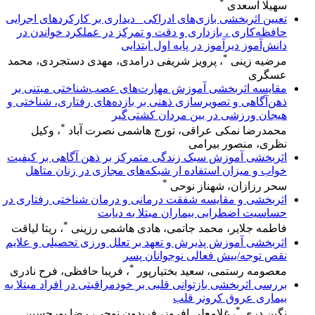
*
سهیلا اسعدی
تعیین اثربخشی بازی‌های ادراکی _دیداری بر کارکرد‌های اجرایی
حافظه‌کاری ، بازداری و دقت و تمرکز در عملکرد خواندن در
دانش‌آموز دیرآموز در پایه اول ابتدایی
*
مرضیه زینی
، پرویز شریفی درامدی، مهدی دستجردی، محمد
عسگری
مقایسه اثربخشی آموزش مهارت‌های عصب‌شناختی مبتنی بر
ذهن‌آگاهی و تصویرسازی ذهنی بر بازده‌های رفتاری، شناختی و
هیجان ورزشی در بین مردان کشتی‌گیر
*
محمدرضا نمکی عراقی، تورج هاشمی نصرت آباد
، وکیل
نظری، منصور بیرامی
اثربخشی آموزش سبک زندگی متمرکز بر ذهن آگاهی بر کیفیت
خواب و میزان استفاده ار شبکه‌های مجازی در زنان متاهل
*
سحر رزازان، شهناز نوحی
اثربخشی و مقایسه شفقت درمانی و درمان شناختی رفتاری در
حساسیت اضطرابی بیماران مبتلا به دیابت
*
فاطمه جلایر، محمد جاتمی، هادی هاشمی رزینی
، ریتا لیاقت
اثربخشی آموزش پذیرش و تعهد بر تعلل ورزی تحصیلی و علایم
نقص توجه/بیش فعالی نوجوانان پسر
*
معصومه رستمی، سعید بختیارپور
، فریبا حافظی، فرح نادری
بررسی اثربخشی بازتوانی قلبی بر خودمراقبتی در افراد مبتلا به
بیماری عروق کرونر قلب
*
نگین دری
، غلامعلی افروز، فریدون نوحی، رضا پورحسین