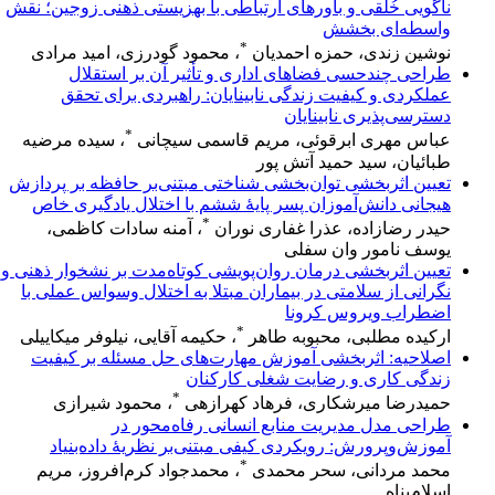
ناگویی خُلقی و باورهای ارتباطی با بهزیستی ذهنی زوجین؛ نقش
واسطه‌ای بخشش
*
نوشین زندی، حمزه احمدیان
، محمود گودرزی، امید مرادی
طراحی چندحسی فضاهای اداری و تأثیر آن بر استقلال
عملکردی و کیفیت زندگی نابینایان: راهبردی برای تحقق
دسترسی‌پذیری نابینایان
*
عباس مهری ابرقوئی، مریم قاسمی سیچانی
، سیده مرضیه
طبائیان، سید حمید آتش پور
تعیین اثربخشی توان‌بخشی شناختی مبتنی‌بر حافظه بر پردازش
هیجانی دانش‌آموزان پسر پایۀ ششم با اختلال یادگیری خاص
*
حیدر رضازاده، عذرا غفاری نوران
، آمنه سادات کاظمی،
یوسف نامور وان سفلی
تعیین اثربخشی درمان روان‌پویشی کوتاه‌مدت بر نشخوار ذهنی و
نگرانی از سلامتی در بیماران مبتلا به اختلال وسواس عملی با
اضطراب ویروس کرونا
*
ارکیده مطلبی، محبوبه طاهر
، حکیمه آقایی، نیلوفر میکاییلی
اصلاحیه: اثربخشی آموزش مهارت‌های حل مسئله بر کیفیت
زندگی کاری و رضایت شغلی کارکنان
*
حمیدرضا میرشکاری، فرهاد کهرازهی
، محمود شیرازی
طراحی مدل مدیریت منابع انسانی رفاه‌محور در
آموزش‌وپرورش: رویکردی کیفی مبتنی‌بر نظریهٔ داده‌بنیاد
*
محمد مردانی، سحر محمدی
، محمدجواد کرم‌افروز، مریم
اسلام‌پناه