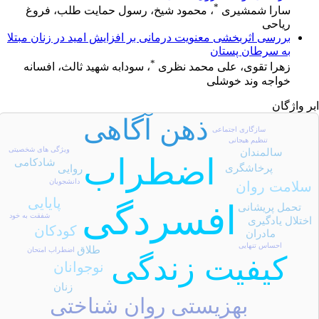
*
سارا شمشیری
، محمود شیخ، رسول حمایت طلب، فروغ
ریاحی
بررسی اثربخشی معنویت درمانی بر افزایش امید در زنان مبتلا
به سرطان پستان
*
زهرا تقوی، علی محمد نظری
، سودابه شهید ثالث، افسانه
خواجه وند خوشلی
بر واژگان
ذهن آگاهی
سازگاری اجتماعی
تنظیم هیجانی
ویژگی های شخصیتی
سالمندان
اضطراب
شادکامی
پرخاشگری
روایی
دانشجویان
سلامت روان
پایایی
افسردگی
تحمل پریشانی
شفقت به خود
اختلال یادگیری
کودکان
مادران
احساس تنهایی
طلاق
اضطراب امتحان
کیفیت زندگی
نوجوانان
زنان
بهزیستی روان شناختی