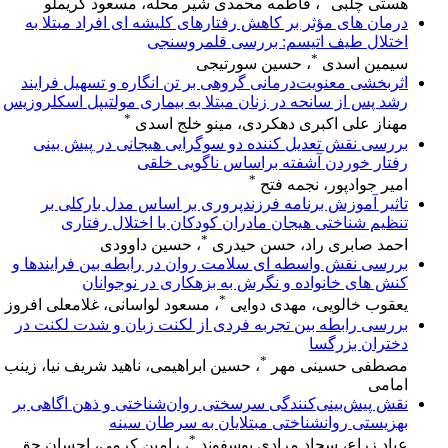
هستی چلبی
، فاطمه محمدی شیر محله، مسعود کریملو
درمان های مؤثر بر کاهش رفتارهای کلیشه ای افراد مبتلا به
اختلال طیف اتیسم: بررسی قلمروسنجی
*
سیمین اسدی
، حسین سورتیجی
اثربخشی معنویت‌درمانی گروهی بر تن انگاره و تسهیل فرایند
رشد پس از سانحه در زنان مبتلا به بیماری مولتیپل اسکلروزیس
*
مهناز علی اکبری دهکردی، مینو خلج اسدی
بررسی نقش تعدیل کننده دو سوگرایی هیجانی در پیش بینی
رفتار خوردن آشفته براساس ناگویی خلقی
*
امیر جوادپور، نجمه فتح
تاثیر آموزش برنامه فرزندپروری بر اساس مدل بارکلی بر
تنظیم شناختی هیجان مادران کودکان با اختلال رفتاری
*
احمد صابری راد، حسن حیدری
، حسین داوودی
بررسی نقش واسطه ‌ای سلامت روان در رابطه بین فرایندها و
کنش های خانواده و نگرش به بزهکاری در نوجوانان
*
یعقوب خالویی، مهدی دوایی
، مسعود لواسانی، غلامعلی افروز
بررسی رابطه بین تجربه فردی از لکنت زبان و شدت لکنت در
دختران بزرگسا
*
مصطفی حسینی مهر
، حسین ابراهیمی، ناهید شریف نیا، زینب
امامی
نقش پیش‌بینی‌کنندگی سرسختی روان‌شناختی و ذهن اگاهی بر
بهزیستی روانشناختی مبتلایان به سرطان سینه
*
عباد زراع، سجاد مرادی یوسفوند
، رامین کرمی، احسان حق