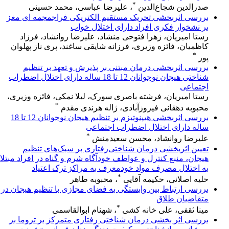
*
صدرالدین شجاع‌الدین
، علیرضا عباسی، محمد حسینی
بررسی اثربخشی تحریک مستقیم الکتریکی فراجمجمه ای مغز
بر نشخوار فکری افراد دارای اختلال خواب
رستا امیریان، زهرا فتوحی منشاد، علیرضا روانشاد، فرزاد
کاظمیان، فائزه وزیری، فرزانه شایقی ساغند، پری ناز پهلوان
*
پور
بررسی اثربخشی درمان مبتنی بر پذیرش و تعهد بر تنظیم
شناختی هیجان نوجوانان 12 تا 18 ساله دارای اختلال اضطراب
اجتماعی
رستا امیریان، فرشته باصری سورک، لیلا نمکی، فائزه وزیری،
*
محبوبه دهقانی فیروزآبادی، ژاله هرندی مقدم
بررسی اثربخشی هیپنوتیزم بر تنظیم هیجان نوجوانان 12 تا 18
ساله دارای اختلال اضطراب اجتماعی
*
علیرضا روانشاد، محسن سعیدمنش
تعیین اثربخشی درمان شناختی‌رفتاری بر سبک‌های تنظیم
هیجان، منبع کنترل و عواطف خودآگاه شرم و گناه در افراد مبتلا
به اختلال مصرف مواد خودمعرف به مراکز ترک اعتیاد
*
حلیه اصلانی، حکیمه آقایی
، محبوبه طاهر
بررسی ارتباط بین وابستگی به فضای مجازی با تنظیم هیجان در
متقاضیان طلاق
*
مینا ثقفی، علی خانه کشی
، شهنام ابوالقاسمی
بررسی اثر بخشی درمان شناختی رفتاری متمرکز بر تروما بر