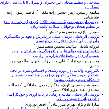
شناختی و تنظیم هیجانی بین دختران و پسران 8 تا 11 سال دارای
اضطراب
*
سلیمه راستین، زهرا حسین زاده ملکی
، کاظم رسول زاده
طباطبایی
بررسی اثربخشی تحریک مستقیم الکتریکی فراجمجمه ای مغز
بر تنظیم هیجان نوجوانان مبتلا به لکنت زبان
*
سیمین نیازی، محسن سعیدمنش
بررسی اثربخشی درمان مبتنی بر پذیرش و تعهد بر تکانشگری
مادران دارای کودک اختلال طیف اوتیسم
*
فرزانه شایقی ساغند، محسن سعیدمنش
شناسایی راهبردهای غلبه بر افزونگی بار شناختی و بهبود
تصمیم‌گیری در محیط‌های بازاریابی رقابتی
*
محسن یوسف نژاد
، علی مقدم زاده، کیوان صالحی، جواد
حاتمی
تاثیر پیوند والدینی در دوره رشدی و احساس شرم بر ایجاد
نشانگان خودشیفتگی پاتولوژیک (مورد مطالعه دانشجویان
دانشگاه علوم پزشکی مشهد)
*
سعید شاه حسینی تازیک، چنگیز رحیمی طاقانکی
، نورالله
محمدی، عبدالعزیز افلاک سیر
بررسی اثر بخشی مقابله درمانی بر تاب آوری و خودکارآمدی
زنان قربانی خشونت خانگی
*
سارا غلام نژاد، بهرام میرزائیان
، اصغر نوروزی
اثربخشی درمان فراتشخیصی یکپارچهنگر بر مهارگری هیجانی و