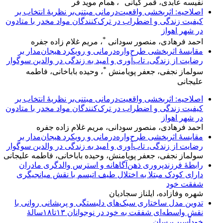
نفیسه عابدی، قمر کیانی
، همام موید فر
اصلاحیه: اثربخشی واقعیت‌درمانی مبتنی‌بر نظریهٔ انتخاب بر
کیفیت زندگی و اضطراب در ترک‌‌کنندگان مواد مخدر با متادون
در شهر اهواز
*
احمد فرهادی، منصور سودانی
، مریم غلام زاده جفره
مقایسهٔ اثربخشی طرح‌واره‌درمانی و رویکرد هیجان‌مدار بر
رضایت از زندگی، تاب‌آوری و امید به زندگی در والدین سوگوار
*
سولماز نجفی، جعفر پویامنش
، وحیده باباخانی، فاطمه
علیجانی
اصلاحیه: اثربخشی واقعیت‌درمانی مبتنی‌بر نظریهٔ انتخاب بر
کیفیت زندگی و اضطراب در ترک‌‌کنندگان مواد مخدر با متادون
در شهر اهواز
احمد فرهادی، منصور سودانی، مریم غلام زاده جفره
مقایسهٔ اثربخشی طرح‌واره‌درمانی و رویکرد هیجان‌مدار بر
رضایت از زندگی، تاب‌آوری و امید به زندگی در والدین سوگوار
سولماز نجفی، جعفر پویامنش، وحیده باباخانی، فاطمه علیجانی
رابطهٔ فرزندپروری ذهن‌آگاهانه و استرس والدگری مادران
دارای کودک مبتلا به اختلال طیف اتیسم با نقش میانجیگری
شفقت خود
شهره وفازاده، ایلناز سجادیان
تدوین مدل ساختاری سبک‌‌های دلبستگی و پریشانی روانی با
نقش واسطه‌‌ای شفقت به خود در نوجوانان ۱۳تا۱۸سالهٔ
خودآسیب‌‌رسان