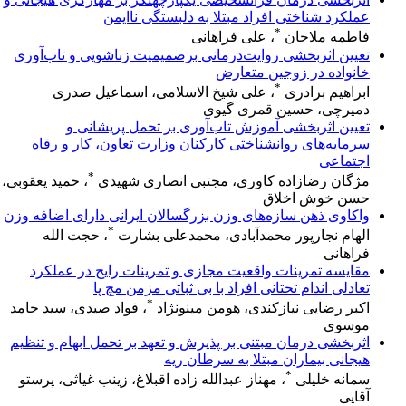
عملکرد شناختی افراد مبتلا به دلبستگی ناایمن
*
فاطمه ملاجان
، علی فراهانی
تعیین اثربخشی روایت‌درمانی برصمیمیت زناشویی و تاب‌آوری
خانواده در زوجین متعارض
*
ابراهیم برادری
، علی شیخ الاسلامی، اسماعیل صدری
دمیرچی، حسین قمری گیوی
تعیین اثربخشی آموزش تاب‌آوری بر تحمل پریشانی و
سرمایه‌های روانشناختی کارکنان وزارت تعاون، کار و رفاه
اجتماعی
*
مژگان رضازاده کاوری، مجتبی انصاری شهیدی
، حمید یعقوبی،
حسن خوش اخلاق
واکاوی ذهن سازه‌های وزن بزرگسالان ایرانی دارای اضافه وزن
*
الهام نجارپور محمدآبادی، محمدعلی بشارت
، حجت الله
فراهانی
مقایسه تمرینات واقعیت مجازی و تمرینات رایج در عملکرد
تعادلی اندام تحتانی افراد با بی ثباتی مزمن مچ پا
*
اکبر رضایی نیازکندی، هومن مینونژاد
، فواد صیدی، سید حامد
موسوی
اثربخشی درمان مبتنی بر پذیرش و تعهد بر تحمل ابهام و تنظیم
هیجانی بیماران مبتلا به سرطان ریه
*
سمانه خلیلی
، مهناز عبدالله زاده اقبلاغ، زینب غیاثی، پرستو
آقایی