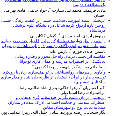
یک مطالعه داده‌بنیاد
*
هادی فرهمند، محمدعلی بشارت
، جواد حاتمی، هادی بهرامی
احسان
اثربخشی بسته آموزشی سلامت جنسی بر کیفیت زندگی جنسی
زوجین تازه ازدواج کرده شاغل در دانشگاه علوم پزشکی
کرمانشاه
*
مهنوش ایزدی، امید مرادی
، کیوان کاکابرایی
رابطه بین طرحواره‌های ناسازگار اولیه با اجبار جنسی در روابط
صمیمانه: نقش میانجی آگاهی جنسی در زنان متاهل شهر تهران
*
یاسمن عابدی جوزم
، نازنین عابد
مقایسه اثر بخشی درمان راه حل محور و رفتار درمانی
دیالکتیکی بر اضطراب مدرسه و اهمال کاری نوجوانان
*
رضا حاتم پور، شکوه شهسوار، رضا کریمی
واکاوی راهبردهای روانشناختی در توانمندسازی زنان با رویکرد
توسعه پایدار در ایران ( استفاده از نظریه داده بنیاد و مدل‌ سازی
ساختاری تفسیری)
*
اکبر اعتباریان
، زهرا جلالی، بدری شاه طالبی، رضا
ابراهیمزاده، رضا اسماعیلی
اثربخشی درمان مثبت نگر بر خودتنظیم گری هیجانی و
اضطراب سلامتی و حمایت اجتماعی ادراک شده در بیماران
مبتلا به دیابت نوع دو شهرستان تنکابن
نگار سبحانی، رضیه پرورده، شایان خلیل الله، زهرا عندلیبی پور،