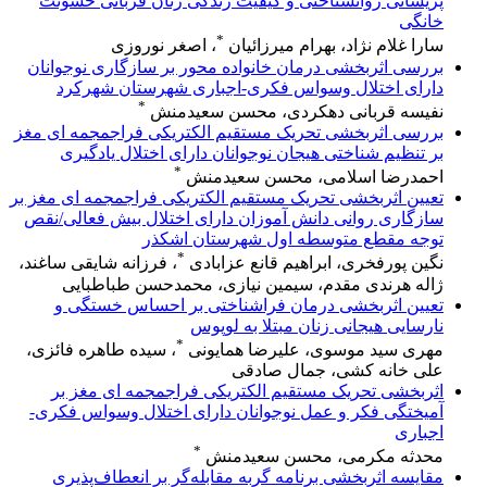
پریشانی روانشناختی و کیفیت زندگی زنان قربانی خشونت
خانگی
*
سارا غلام نژاد، بهرام میرزائیان
، اصغر نوروزی
بررسی اثربخشی درمان خانواده محور بر سازگاری نوجوانان
دارای اختلال وسواس فکری-اجباری شهرستان شهرکرد
*
نفیسه قربانی دهکردی، محسن سعیدمنش
بررسی اثربخشی تحریک مستقیم الکتریکی فراجمجمه ای مغز
بر تنظیم شناختی هیجان نوجوانان دارای اختلال یادگیری
*
احمدرضا اسلامی، محسن سعیدمنش
تعیین اثربخشی تحریک مستقیم الکتریکی فراجمجمه ای مغز بر
سازگاری روانی دانش آموزان دارای اختلال بیش فعالی/نقص
توجه مقطع متوسطه اول شهرستان اشکذر
*
نگین پورفخری، ابراهیم قانع عزابادی
، فرزانه شایقی ساغند،
ژاله هرندی مقدم، سیمین نیازی، محمدحسن طباطبایی
تعیین اثربخشی درمان فراشناختی بر احساس خستگی و
نارسایی هیجانی زنان مبتلا به لوپوس
*
مهری سید موسوی، علیرضا همایونی
، سیده طاهره فائزی،
علی خانه کشی، جمال صادقی
اثربخشی تحریک مستقیم الکتریکی فراجمجمه ای مغز بر
آمیختگی فکر و عمل نوجوانان دارای اختلال وسواس فکری-
اجباری
*
محدثه مکرمی، محسن سعیدمنش
مقایسه اثربخشی برنامه گربه مقابله‌گر بر انعطاف‌پذیری