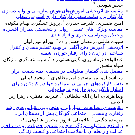
*
جعفر شویچی
مقایسه‌ی اثربخشی آموزش‌های‌ هوش سازمانی و توانمندسازی
کارکنان بر رضایت شغلی کارکنان دارای استرس شغلی
*
امین ضمیری، علیرضا حیدری
، پرویز عسگری، بهنام مکوندی
مقایسه ویژگی های عصبی- روانی و شخصیتی بیماران افسرده
واختلال وسواسی- جبری وافراد عادی
*
سپیده طالبی، رمضان حسن زاده
، بهرام میرزائیان
اثربخشی آموزش ذهن آگاهی بر بهبود تنظیم هیجان و کنترل
شناختی در زنان دارای رفتار خوردن آشفته
*
عبدالواحد نرماشیری، گیتی همتی راد
، سیما عسگری، مژگان
سپاه منصور
مفصل بندی گفتمان معلولیت در سینمای دهه شصت ایران
*
منا اسدیان، امیرمسعود امیرمظاهری
، محمد کمالی
نقش کارکردهای اجرایی در عملکرد خواندن کودکان دارای
اختلال یادگیری ویژه از نوع نارساخوانی
*
ویدا هرندی، امان الله سلطانی
، علیرضا منظری، زهرا زین
الدینی
مقایسه ی مطالعات اعتباریابی و هنجاریابی مقیاس های رشد
رفتاری و هیجانی- اجتماعی کودکان پیش از دبستان ایرانی
*
مرسده چگینی
، غلامعلی افروز، محسن شکوهی یکتا
توانمندی یا ناتوانی: ویژگی های روانسنجی فضیلت روان شناختی
عدالت و رابطه آن با سلامت اجتماعی و کیفیت زندگی