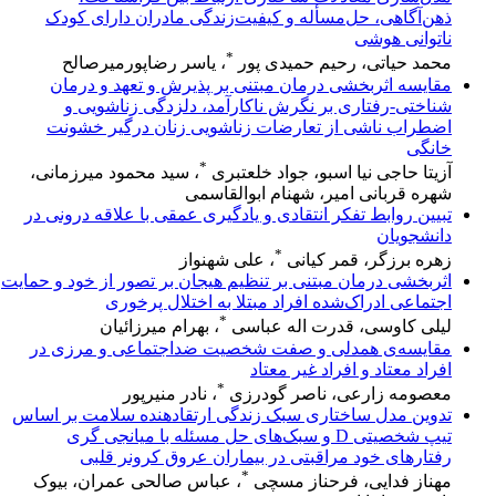
ذهن‌آگاهی، حل‌مسأله و کیفیت‌زندگی مادران دارای کودک
ناتوانی هوشی
*
محمد حیاتی، رحیم حمیدی پور
، یاسر رضاپورمیرصالح
مقایسه اثربخشی درمان مبتنی بر پذیرش و تعهد و درمان
شناختی-رفتاری بر نگرش ناکارآمد، دلزدگی زناشویی و
اضطراب ناشی از تعارضات زناشویی زنان درگیر خشونت
خانگی
*
آزیتا حاجی نیا اسبو، جواد خلعتبری
، سید محمود میرزمانی،
شهره قربانی امیر، شهنام ابوالقاسمی
تبیین روابط تفکر انتقادی و یادگیری عمقی با علاقه درونی در
دانشجویان
*
زهره برزگر، قمر کیانی
، علی شهنواز
اثربخشی درمان مبتنی بر تنظیم هیجان بر تصور از خود و حمایت
اجتماعی ادراک‌شده افراد مبتلا به اختلال پرخوری
*
لیلی کاوسی، قدرت اله عباسی
، بهرام میرزائیان
مقایسه‌ی همدلی و صفت شخصیت ضداجتماعی و مرزی در
افراد معتاد و افراد غیر معتاد
*
معصومه زارعی، ناصر گودرزی
، نادر منیرپور
تدوین مدل ساختاری سبک زندگی ارتقادهنده سلامت بر اساس
تیپ شخصیتی D و سبک‌های حل مسئله با میانجی گری
رفتارهای خود مراقبتی در بیماران عروق کرونر قلبی
*
مهناز فدایی، فرحناز مسچی
، عباس صالحی عمران، بیوک