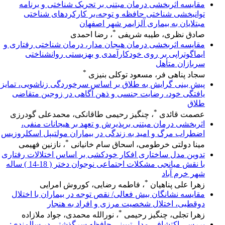
مقایسه اثربخشی درمان مبتنی بر تحریک شناختی و برنامه
توانبخشی شناختی حافظه و توجه،بر کارکردهای شناختی
مبتلایان به بیماری آلزایمر شهر اصفهان
*
صادق نظری، طیبه شریفی
، رضا احمدی
مقایسه اثربخشی درمان هیجان مدار، درمان شناختی رفتاری و
ایماگوتراپی بر روی خودکارآمدی و بهزیستی روانشناختی
سربازان متأهل
*
سجاد پناهی فر، مسعود توکلی بنیزی
پیش بینی گرایش به طلاق بر اساس سرخوردگی زناشویی، تمایز
یافتگی خود، رضایت جنسی و ذهن آگاهی در زوجین متقاضی
طلاق
*
عصمت قائدی
، چنگیز رحیمی طاقانکی، محمدعلی گودرزی
اثربخشی درمان مبتنی برپذیرش و تعهد بر هیجانات منفی،
اضطراب مرگ و امید به زندگی در بیماران مولتیپل اسکلروزیس
*
مینا دولتی خرطومی، اسحاق سام خانیانی
، نازنین فهیمی
تدوین مدل ساختاری افکار خودکشی بر اساس اختلالات رفتاری
با نقش میانجی مشکلات اجتماعی نوجوان دختر ( 18-14 ) ساله
شهر خرم آباد
*
زهرا علی پناهیان
، فاطمه رضایی، کوروش امرایی
مقایسه نشانگان بیش فعالی/ نقص توجه در بیماران با اختلال
دوقطبی، اختلال شخصیت مرزی و افراد به هنجار
*
زهرا تجلی، چنگیز رحیمی
، نورالله محمدی، جواد ملازاده
بررسی اکتشافی مدل تبیینی حافظه سرگذشتی در سالمندی: