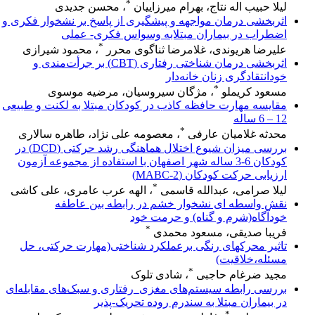
*
لیلا حبیب اله نتاج، بهرام میرزاییان
، محسن جدیدی
اثربخشی درمان مواجهه و پیشگیری از پاسخ بر نشخوار فکری و
اضطراب در بیماران مبتلابه وسواس فکری- عملی
*
علیرضا هریوندی، غلامرضا ثناگوی محرر
، محمود شیرازی
اثربخشی درمان شناختی رفتاری (CBT) بر جرأت‌مندی و
خودانتقادگری زنان خانه‌دار
*
مسعود کریملو
، مژگان سیروسیان، مرضیه موسوی
مقایسه مهارت حافظه کاذب در کودکان مبتلا به لکنت و طبیعی
12 – 6 ساله
*
محدثه غلامیان عارفی
، معصومه علی نژاد، طاهره سالاری
بررسی میزان شیوع اختلال هماهنگی رشد حرکتی (DCD) در
کودکان 6-3 ساله شهر اصفهان با استفاده از مجموعه آزمون
ارزیابی حرکت کودکان (MABC-2)
*
لیلا صرامی، عبدالله قاسمی
، الهه عرب عامری، علی کاشی
نقش واسطه ای نشخوار خشم در رابطه بین عاطفه
خودآگاه(شرم و گناه) و حرمت خود
*
فریبا صدیقی، مسعود محمدی
تاثیر محرکهای رنگی برعملکرد شناختی(مهارت حرکتی، حل
مسئله،خلاقیت)
*
مجید ضرغام حاجبی
، شادی تلوک
بررسی رابطه سیستم‌های مغزی_رفتاری و سبک‌های مقابله‌ای
در بیماران مبتلا به سندرم روده تحریک-پذیر
*