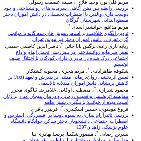
*
مریم قلی پور، وحید فلاح
، سیده عصمت رسولی
بررسی رابطه بین ذهن آگاهی، سرمایه های روانشناختی و خود
دوست داری والدین با اضطراب تحصیلی در دانش آموزان دختر
مقطع ابتدایی شهرستان گرگان
*
مریم مدانلو، جوانشیر اسدی
تدوین الگوی خلاقیت بر اساس هوش های سه گانه با میانجی
گری تفرد در دانش اموزان دختر تیز هوش تهران
*
ربابه نازی زاده، نرگس بابا خانی
، ناصر الدین کاظمی حقیقی
نقش سرمایه روانشناختی در پیش بینی تحمل ابهام و داغ
اجتماعی درک شده در مادران دارای کودکان با اختلال طیف
اوتیسم
*
شکوفه طاهرآبادی
، مریم هجری، محبوبه کشتکار
تعیین اثربخشی روان‌درمانی مبتنی بر پذیرش و تعهد (‌Act‌) بر
کاهش پریشانی ‌دانش‌آموزان مبتلابه تالاسمی
*
محمود شیرازی
، مصطفی اوکاتی، غلامرضا ثناگوی محرر
مقایسه اثربخشی واقعیت درمانی و درمان هیجان مدار بر زنان
آسیب دیده از خیانت: با پیگیری شش ماهه
*
فروغ موسوی، حسین اسکندری
، فریبرز باقری
بررسی تاثیرآرام سازی به شیوه دوسا بر افسردگی، استرس و
اضطراب اجتماعی دانشجویان دختر ساکن خوابگاه دانشگاه
علوم پزشکی زاهدان1397
*
نسرین رضایی
، منصور شکیبا، پریسا بهادری نیا
مدل‌سازی معادلات ساختاری ارتباط بین فراشناخت،