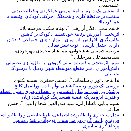
علیمحمدی
اثربخشی یک دوره برنامۀ تمرینی عملکردی و فعالیت بدنی
منتخب بر حافظۀ کاری و هماهنگی حرکتی کودکان اوتیسم با
عملکرد بالا
*
هاشم محبی، نگار آرازشی
، بهنام ملکی، مرضیه بلالی
اثربخشی آموزش برنامهٔ خودتنظیمی کودک بر کاهش
تکانشگری، افزایش تاب‌آوری و مهارت‌های اجتماعی کودکان
دارای اختلال نارسایی توجه/بیش‌فعالی
مرضیه شمسی ششجوانی، مینا شاه محمدی مهرجردی،
*
سیدمحمدعلی میرجلیلی
تعیین اثربخشی واقعیت‌درمانی گروهی بر تعلل‌ورزی تحصیلی
دانش‌آموزان دختر مقطع متوسطۀ شهر اردبیل با فرسودگی
تحصیلی
*
ندا پناهی، توران سلیمانی
، عیسی جعفری، سمیه تکلوی
بررسی یک دوره برنامهٔ کششی توأم با دستورالعمل کالج
پزشکی‌ورزشی آمریکا و اغتشاش بر انعطاف‌پذیری، طول عضله
و قدرت ایزومتریک عضلهٔ همسترینگ کوتاه‌شدهٔ زنان
*
نسیم بابایی باغبادارانی، سید صدرالدین شجاع الدین
، حسن
صادقی
مدل ساختاری رابطهٔ رشد اجتماعی، بلوغ عاطفی و رابطهٔ والد-
فرزندی با سازگاری در مدرسه در نوجوانان: نقش میانجی
پرخاشگری سایبری
*