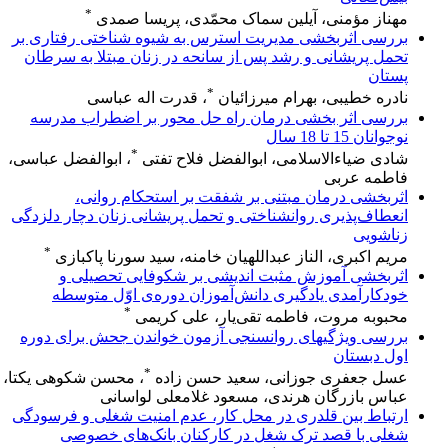
*
مهناز مؤمنی، آیلین سماک محمّدی، پریسا صمدی
بررسی اثربخشی مدیریت استرس به شیوه شناختی رفتاری بر
تحمل پریشانی و رشد پس از سانحه در زنان مبتلا به سرطان
پستان
*
نادره خطیبی، بهرام میرزائیان
، قدرت اله عباسی
بررسی اثر بخشی درمان راه حل محور بر اضطراب مدرسه
نوجوانان 15 تا 18 سال
*
شادی ضیاءالاسلامی، ابوالفضل فلاح تفتی
، ابوالفضل عباسی،
فاطمه عربی
اثربخشی درمان مبتنی بر شفقت بر استحکام روانی،
انعطاف‌پذیری روانشناختی و تحمل پریشانی زنان دچار دلزدگی
زناشویی
*
مریم اکبری، الناز عبداللهیان خامنه، سید سورنا پاکبازی
اثربخشی آموزش مثبت اندیشی بر شکوفایی تحصیلی و
خودکارآمدی یادگیری دانش‌آموزان دوره‌ی اوّل متوسطه
*
محبوبه مروت، فاطمه تقی‌یار، علی کریمی
بررسی ویژگیهای روانسنجی آزمون خواندن جحش برای دوره
اول دبستان
*
عسل جعفری جوزانی، سعید حسن زاده
، محسن شکوهی یکتا،
عباس بازرگان هرندی، مسعود غلامعلی لواسانی
ارتباط بین قلدری در محل کار، عدم امنیت شغلی و فرسودگی
شغلی با قصد ترک شغل در کارکنان بانک‌های خصوصی