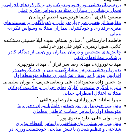
بررسی اثربخشی نوروفتوبیومدولاسیون بر کارکردهای اجرایی و
تحمل پریشانی در بیماران مبتلا به وسواس فکری‌عملی
*
مسعود باقری
، شیما فردوسی، اعظم کرمانیان
مقایسهٔ اثربخشی طرح‌واره‌درمانی و ذهن‌آگاهی بر سیستم‌های
مغزی-رفتاری و خودکنترلی بیماران مبتلا به وسواس فکری-
عملی
*
فاطمه اجارستاقی
، شادی بستام، سیده لیلا حسینی دستکنده
کلایی، شورا رهبری، کوثر قلی پور خارکشی
چالش‌های تشخیص و درمان بیماران روان‌تنی از دیدگاه کادر
پزشکی: مطالعه‌ای کیفی
*
مهتاب نوروزی، مهدی رضا سرافراز
، مهدی منوچهری
تعیین اثربخشی تدریس مشارکتی مبتنی‌بر بحث گروهی در
افزایش پیوند با مدرسۀ دانش‌آموزان مقطع متوسطۀ اول
*
ندا حسن زاده محمودآباد، علی رضایی شریف
، توران سلیمانی
تأثیر والدگری مثبت بر کارکردهای اجرایی و خلاقیت کودکان
مبتلا به اختلال اضطراب جدایی
*
میترا سادات فیروزآبادی، علیرضا پیرخائفی
پیش‌بینی خودپنداره و عزت‌نفس دانش‌آموزان دختر پایۀ
متوسطۀ اول براساس حمایت عاطفی معلمان
*
زینب ولی خانی، داود معنوی پور
پیش‌بینی بهزیستی روان‌شناختی براساس انعطاف‌پذیری
شناختی و تنظیم هیجان با نقش میانجی خودشفقت‌ورزی در