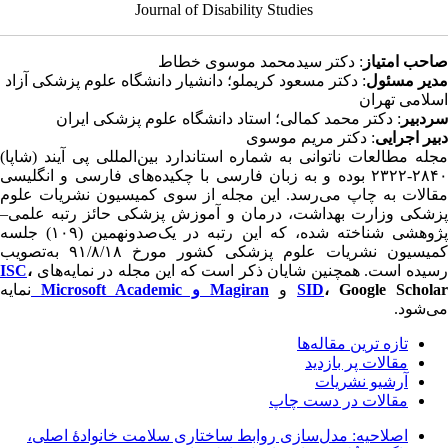
Journal of Disability Studies
احب امتیاز
: دکتر سیدمحمد موسوی خطاط
دیر مسئول
: دکتر مسعود کریملو؛ دانشیار دانشگاه علوم پزشکی آزاد
سلامی تهران
ردبیر
: دکتر محمد کمالی؛ استاد دانشگاه علوم پزشکی ایران
بیر اجرایی
: دکتر مریم موسوی
جله مطالعات ناتوانی به شماره استاندارد بین‌‌المللی پی آیند (شاپا)
۲۸۴۰-۲۳۲۲ بوده و به زبان فارسی با چکیده‌های فارسی و انگلیسی
قالات به چاپ می‌رسد. این مجله از سوی کمیسیون نشریات علوم
زشکی وزارت بهداشت، درمان و آموزش پزشکی حائز رتبه علمی–
پژوهشی شناخته شده، که این رتبه در یک‌صدونهمین (۱۰۹) جلسه
کمیسیون نشریات علوم پزشکی کشور مورخ ۹۱/۸/۱۸ به‌تصویب
سیده است. همچنین شایان ذکر است که این مجله در نمایه‌های
،
ISC
، Google Schola
SID
و
Magiran و
Microsoft Academic
نمایه
ی‌شود.
تازه ‌ترين مقاله‌ها
مقالات پر بازدید
آرشیو نشریات
مقالات در دست چاپ
اصلاحیه: مدل‌سازی روابط ساختاری سلامت خانوادهٔ اصلی،