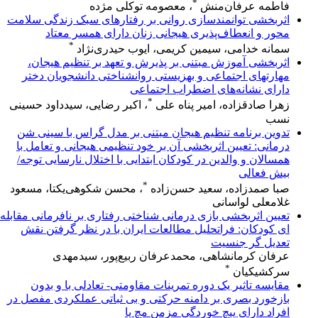
*
فاطمه عرفان‌منش
، معصومه توکلی مژده
اثربخشی توانمندسازی روانی بر رفتارهای سبک زندگی سلامت
محور و انعطاف‌پذیری هیجانی زنان دارای همسر معتاد
*
سمانه خدامی، سیمین کریمی، ایوب حیدری‌نژاد
اثربخشی آموزش مبتنی بر پذیرش و تعهد بر تنظیم هیجان،
مهارتهای اجتماعی و بهزیستی روانشناختی دانشجویان دختر
دارای نشانه‌های اضطراب اجتماعی
*
زهرا صادقزاده، امیر پناه علی
، اکبر رضایی، سیدداود حسینی
نسب
تدوین برنامه تنظیم هیجان مبتنی بر مدل گراس با سینی شن
درمانی: تعیین اثربخشی آن بر خود تنظیمی هیجانی و تعامل با
همسالان و والدین در کودکان ابتدایی با اختلال نارسایی توجه/
بیش فعالی
*
صبا صمدزاده، سعید حسن‌زاده
، محسن شکوهی‌یکتا، مسعود
غلامعلی لواسانی
تعیین اثربخشی بازی درمانی شناختی رفتاری بر نافرمانی مقابله
ای کودکان: فراتحلیل مطالعات ایران با در نظر گرفتن نقش
تعدیل گر جنسیت
عرفان کرمانشاهی، محمدعرفان ربیع‌پور، سیدمهدی
*
سرکشیکیان
مقایسه تاثیر یک دوره تمرینات مقاومتی- تعادلی با و بدون
بازخورد بصری بر دامنه حرکتی و بی ثباتی عملکردی مفصل در
افراد دارای پیچ خوردگی مزمن مچ پا