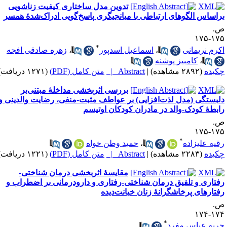
تدوین مدل ساختاری کیفیت زناشویی
راساس الگوهای ارتباطی با میانجیگری پاسخ‌گویی ادراک‌شدهٔ همسر
.
۱۷۵-۱
*
کرم نریمانی
،
اسماعیل اسدپور
،
زهره صادقی افجه
،
کامبیز پوشنه
کیده
(۲۸۹۲ مشاهده)
|
Abstract |
متن کامل (PDF)
(۱۲۷۱ دریافت)
بررسی اثربخشی مداخلهٔ مبتنی‌بر
لبستگی (مدل لذت‌افزایی) بر عواطف مثبت-منفی، رضایت والدینی و
ابطهٔ کودک-والد در مادران کودکان اوتیسم
.
۱۷۵-۱
*
قیه علیزاده
،
حمید وطن خواه
کیده
(۲۲۸۳ مشاهده)
|
Abstract |
متن کامل (PDF)
(۱۲۲۱ دریافت)
مقایسهٔ اثربخشی درمان شناختی-
فتاری و تلفیق درمان شناختی-رفتاری و دارودرمانی بر اضطراب و
فتارهای پرخاشگرانهٔ زنان خیانت‌دیده
.
۱۷۴-۱
*
ریه عباس مفرد