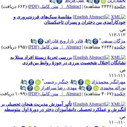
جمه آرین
،
علی فرنام
کیده
(۲۴۳۶ مشاهده)
|
Abstract |
متن کامل (PDF)
(۶۶۲ دریافت)
مقایسهٔ سبک‌های فرزندپروری و
ودکارآمدی بین دختران و پسران تاجیکستان
.
۱۱۲-۱
*
ژگان سیفی
،
قادر بازارویچ قادراف
کیده
(۲۶۴۴ مشاهده)
|
Abstract |
متن کامل (PDF)
(۶۹۵ دریافت)
بررسی تجربهٔ زیستهٔ افراد مبتلا به
شانگان اختلال شخصیت مرزی در حوزهٔ روابط بین‌فردی
.
۱۱۱-۱
*
هرانگیز محمدنژاد
،
چنگیز رحیمی
،
وراله محمدی
،
مهدی رضا سرافراز
کیده
(۳۰۶۷ مشاهده)
|
Abstract |
متن کامل (PDF)
(۱۰۹۹ دریافت)
تأثیر آموزش مدیریت هیجان تحصیلی بر
گیزش و عملکرد تحصیلی دانش‎آموزان‎ دختر در دورهٔ اول متوسطه
.
۱۱۰-۱
*