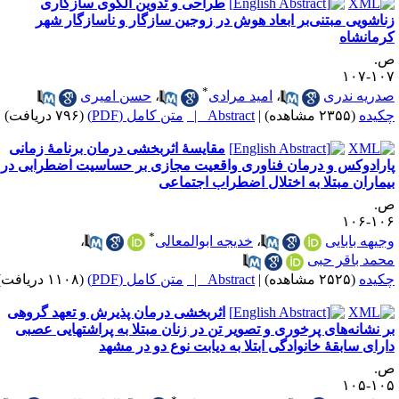
طراحی و تدوین الگوی سازگاری
ناشویی مبتنی‌بر ابعاد هوش در زوجین سازگار و ناسازگار شهر
رمانشاه
.
۱۰۷-۱
*
دریه ندری
،
امید مرادی
،
حسن امیری
کیده
(۲۳۵۵ مشاهده)
|
Abstract |
متن کامل (PDF)
(۷۹۶ دریافت)
مقایسهٔ اثربخشی درمان برنامۀ زمانی
ارادوکس و درمان فناوری واقعیت مجازی بر حساسیت اضطرابی در
یماران مبتلا به اختلال اضطراب اجتماعی
.
۱۰۶-۱
*
جیهه بابایی
،
خدیجه ابوالمعالی
،
حمد باقر حبی
کیده
(۲۵۲۵ مشاهده)
|
Abstract |
متن کامل (PDF)
(۱۱۰۸ دریافت)
اثربخشی درمان پذیرش و تعهد گروهی
ر نشانه‌های پرخوری و تصویر تن در زنان مبتلا به پراشتهایی عصبی
ارای سابقهٔ خانوادگی ابتلا به دیابت نوع دو در مشهد
.
۱۰۵-۱