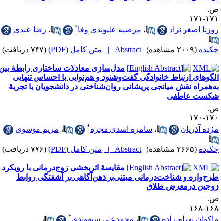
.
۱۷۱-۱
*
وزنا اصغر نژاد
،
مرضیه علیوندی وفا
،
رضا عبدی
کیده
(۲۰۰۹ مشاهده)
|
Abstract |
متن کامل (PDF)
(۷۴۷ دریافت)
مدل‌سازی معادلات ساختاری رابطهٔ بین
لگوهای ارتباط خانوادگی گفت‌و‌شنود و هم‌نوایی با احساس تنهایی
ه‌همراه نقش میانجی پریشانی روان‌شناختی در دانشجویان با تجربهٔ
کست عاطفی
.
۱۷۰-۱
*
ژده آذریان
،
سامره اسدی مجره
،
مریم موسوی
کیده
(۲۶۶۵ مشاهده)
|
Abstract |
متن کامل (PDF)
(۷۷۶ دریافت)
مقایسهٔ اثربخشی زوج‌درمانی با رویکرد
رح‌واره و شناخت‌درمانی مبتنی‌بر ذهن‌آگاهی بر آشفتگی روابط
وجین درمعرض طلاق
.
۱۶۸-۱
*
اکوان بهرام زاده
،
محمدعلی سپهوندی
،