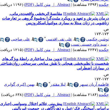
کیده
(۲۳۹۴ مشاهده)
|
Abstract |
متن کامل (PDF)
(۱۱۹۶ دریافت)
مقایسهٔ اثربخشی واقعیت‌درمانی،
رمان پذیرش و تعهد و رویکرد مثبت‌گرا به‌شیوهٔ گروهی بر تعارضات
ناشویی در زنان مبتلا به بیماری مولتیپل‌اسکلروزیس
.
۱۷۳-۱
*
وشین حکیمی
،
علی نقی اقدسی
،
علی صاحبی
سید داود حسینی نسب
کیده
(۲۲۴۷ مشاهده)
|
Abstract |
متن کامل (PDF)
(۱۲۱۵ دریافت)
تدوین مدل ساختاری رابطهٔ ویژگی‌های
خصیت با نظم‌بخشی هیجانی با نقش میانجی سرسختی روان‌شناختی
ر بیماران اضطرابی
.
۱۷۲-۱
*
اطمه آریان سپهر
،
لیلا مقتدر
،
بهمن اکبری گوابری
کیده
(۲۱۸۴ مشاهده)
|
Abstract |
متن کامل (PDF)
(۶۳۸ دریافت)
پیش‌بینی علائم اختلال وسواسی-اجباری
راساس آمیختگی فکر/عمل و ذهن‌آگاهی در جمعیت غیربالینی