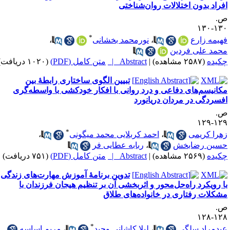
فراد بدون اختلالات روان‌شناختی
.
۱۳۰-۱
*
هیمه زارع
،
نورمحمد بخشانی
،
حمد علی فردین
کیده
(۲۵۸۷ مشاهده)
|
Abstract |
متن کامل (PDF)
(۱۰۲۰ دریافت)
تبیین الگوی ساختاری رابطهٔ بین
کانیسم‌های دفاعی و درد روانی با افکار خودکشی با واسطه‌گری
فسردگی در مردان دریانورد
.
۱۲۹-۱
*
هرا کریمی
،
احمد کربلایی محمد میگونی
،
سین رضابخش
،
ربابه عطایی فر
کیده
(۲۵۶۹ مشاهده)
|
Abstract |
متن کامل (PDF)
(۷۵۱ دریافت)
تدوین برنامهٔ آموزش مهارت‌های زندگی
ا رویکرد راه‌حل‌محور و اثربخشی آن بر تنظیم هیجان فرزندان با
شکلات رفتاری در خانواده‌های طلاق
.
۱۲۸-۱
*
یدمراد سلگی
،
لیلا کاشانی وحید
،
مریم اساسه