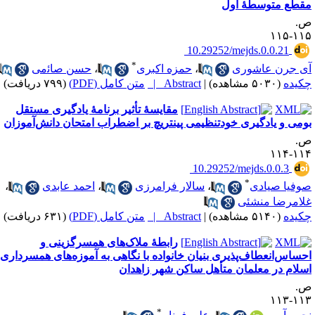
قطع متوسطهٔ اول
.
۱۱۵-۱
‎ 10.29252/mejds.0.0.21
*
ی جرن عاشوری
،
حمزه اکبری
،
حسن صاﺋمی
کیده
(۵۰۳۰ مشاهده)
|
Abstract |
متن کامل (PDF)
(۷۹۹ دریافت)
مقایسهٔ تأثیر برنامهٔ یادگیری مستقل
ومی و یادگیری خودتنظیمی پینتریچ بر اضطراب امتحان دانش‌آموزان
.
۱۱۴-۱
‎ 10.29252/mejds.0.0.3
*
وفیا صیادی
،
سالار فرامرزی
،
احمد عابدی
،
لامرضا منشئی
کیده
(۵۱۴۰ مشاهده)
|
Abstract |
متن کامل (PDF)
(۶۳۱ دریافت)
رابطهٔ ملاک‌های همسرگزینی و
حساس‌انعطاف‌پذیری بنیان خانواده با نگاهی به آموزه‌های همسرداری
سلام در معلمان متأهل ساکن شهر زاهدان
.
۱۱۳-۱
*