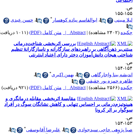
جتماعی
.
۱۵۵-۱
*
یلا مبینی
،
ابوالقاسم پیاده کوهسار
،
حسن عبدی
کیده
(۲۴۰۲ مشاهده)
|
Abstract |
متن کامل (PDF)
(۱۰۱۱ دریافت)
بررسی اثربخشی شناخت‌درمانی
بتنی‌بر ذهن‌آگاهی بر راهبردهای سازگارانه و ناسازگارانهٔ تنظیم
ناختی هیجان دانش‌آموزان دختر دارای اعتیاد اینترنتی
.
۱۵۴-۱
*
ندیشه بینا واجارگاهی
،
بهمن اکبری
،
اهره حمزه پور حقیقی
کیده
(۲۵۶۶ مشاهده)
|
Abstract |
متن کامل (PDF)
(۹۲۱ دریافت)
مقایسهٔ اثربخشی مقابله‌ درمانگری و
یپنوتیزم‌درمانی بر احساس تنهایی و کاهش نشانگان سوگ در افراد
وگوار بر اثر کرونا
.
۱۵۳-۱
*
با پژوهی حاجی سیدجوادی
،
علیرضا آقایوسفی
،