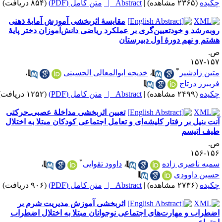
کیده
(۲۳۶۵ مشاهده)
|
Abstract |
متن کامل (PDF)
(۸۵۴ دریافت)
مقایسهٔ اثربخشی آموزش آمایهٔ ذهنی
وبه‌رشد و خودتعیین‌گری بر عملکرد ریاضی دانش‌آموزان دختر پایهٔ
شتم و نهم دورهٔ اول دبیرستان
.
۱۵۷-۱
*
تین زادشیر
،
خدیجه ابوالمعالی الحسینی
،
ریبرز درتاج
کیده
(۲۴۹۹ مشاهده)
|
Abstract |
متن کامل (PDF)
(۱۲۵۲ دریافت)
تعیین اثربخشی مداخلهٔ عصبی‌ـ‌حرکتی
نت بنیل بر رفتار کلیشه‌ای و تعامل اجتماعی کودکان مبتلا به اختلال
یف اتیسم
.
۱۵۶-۱
*
میه ناصری زاده
،
داوود تقوایی
،
سین داوودی
کیده
(۲۷۳۶ مشاهده)
|
Abstract |
متن کامل (PDF)
(۹۰۶ دریافت)
اثربخشی آموزش مدیریت شرم بر
ضطراب و مهارت‌های اجتماعی نوجوانان مبتلا به اختلال اضطراب