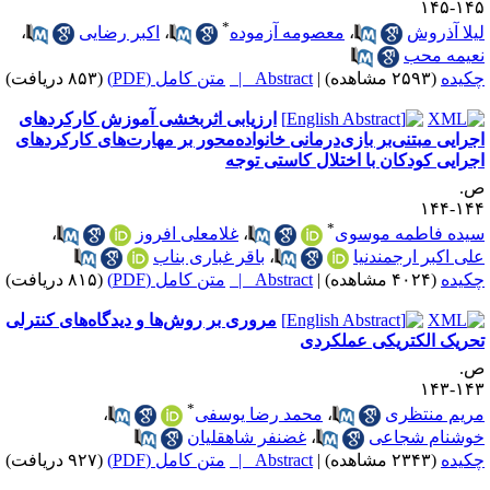
۱۴۵-۱
*
یلا آذروش
،
معصومه آزموده
،
اکبر رضایی
،
عیمه محب
کیده
(۲۵۹۳ مشاهده)
|
Abstract |
متن کامل (PDF)
(۸۵۳ دریافت)
ارزیابی اثربخشی آموزش کارکردهای
جرایی مبتنی‌بر بازی‌درمانی خانواده‌محور بر مهارت‌های کارکردهای
جرایی کودکان با اختلال کاستی توجه
.
۱۴۴-۱
*
یده فاطمه موسوی
،
غلامعلی افروز
،
لی اکبر ارجمندنیا
،
باقر غباری بناب
کیده
(۴۰۲۴ مشاهده)
|
Abstract |
متن کامل (PDF)
(۸۱۵ دریافت)
مروری بر روش‌ها و دیدگاه‌های کنترلی
حریک الکتریکی عملکردی
.
۱۴۳-۱
*
ریم منتظری
،
محمد رضا یوسفی
،
وشنام شجاعی
،
غضنفر شاهقلیان
کیده
(۲۳۴۳ مشاهده)
|
Abstract |
متن کامل (PDF)
(۹۲۷ دریافت)