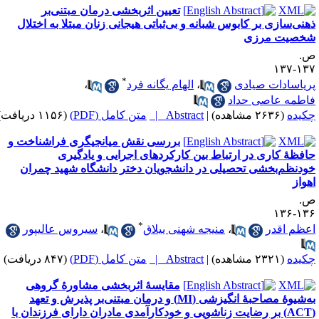
تعیین اثربخشی درمان مبتنی‌بر
هنی‌سازی بر کابوس شبانه و بی‌ثباتی هیجانی زنان مبتلا به اختلال
خصیت مرزی
.
۱۳۷-۱
*
ریاسادات صیادی
،
الهام یگانه فرد
،
اطمه عاصی حداد
کیده
(۲۶۳۶ مشاهده)
|
Abstract |
متن کامل (PDF)
(۱۱۵۶ دریافت)
بررسی نقش میانجیگری فراشناخت و
افظهٔ کاری در ارتباط بین کارکردهای اجرایی و یادگیری
ودنظم‌بخشی تحصیلی در دانشجویان دختر دانشگاه شهید چمران
هواز
.
۱۳۶-۱
*
عظم اقدر
،
منیجه شهنی ییلاق
،
سیروس عالیپور
کیده
(۲۳۲۱ مشاهده)
|
Abstract |
متن کامل (PDF)
(۸۴۷ دریافت)
مقایسهٔ اثربخشی مشاورهٔ گروهی
به‌شیوهٔ مصاحبهٔ انگیزشی (MI) و درمان مبتنی‌بر پذیرش و تعهد
(ACT) بر رضایت زناشویی و خودکارآمدی مادران دارای فرزندان با