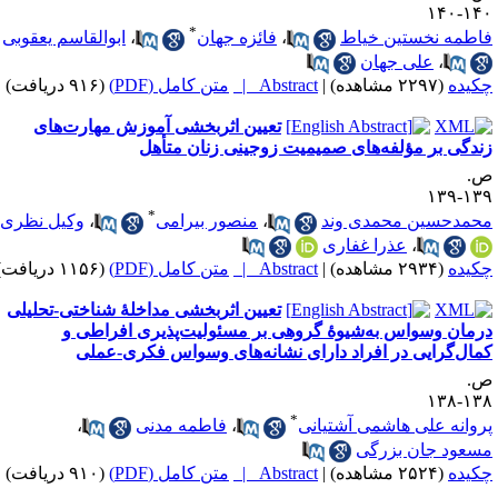
۱۴۰-۱
*
اطمه نخستین خیاط
،
فائزه جهان
،
ابوالقاسم یعقوبی
،
علی جهان
کیده
(۲۲۹۷ مشاهده)
|
Abstract |
متن کامل (PDF)
(۹۱۶ دریافت)
تعیین اثربخشی آموزش مهارت‌های
ندگی بر مؤلفه‌های صمیمیت زوجینی زنان متأهل
.
۱۳۹-۱
*
حمدحسین محمدی وند
،
منصور بیرامی
،
وکیل نظری
،
عذرا غفاری
کیده
(۲۹۳۴ مشاهده)
|
Abstract |
متن کامل (PDF)
(۱۱۵۶ دریافت)
تعیین اثربخشی مداخلهٔ شناختی-تحلیلی
رمان وسواس به‌شیوهٔ گروهی بر مسئولیت‌پذیری افراطی و
مال‌گرایی در افراد دارای نشانه‌های وسواس فکری-عملی
.
۱۳۸-۱
*
روانه علی هاشمی آشتیانی
،
فاطمه مدنی
،
سعود جان بزرگی
کیده
(۲۵۲۴ مشاهده)
|
Abstract |
متن کامل (PDF)
(۹۱۰ دریافت)