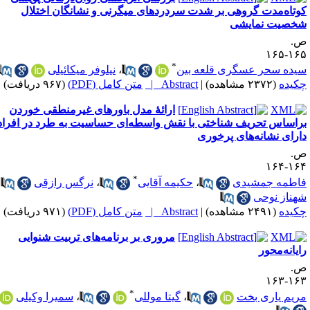
وتاه‌مدت گروهی بر شدت سردردهای میگرنی و نشانگان اختلال
خصیت نمایشی
.
۱۶۵-۱
*
یده سحر عسگری قلعه بین
،
نیلوفر میکائیلی
کیده
(۲۳۷۲ مشاهده)
|
Abstract |
متن کامل (PDF)
(۹۶۷ دریافت)
ارائهٔ مدل باورهای غیرمنطقی خوردن
راساس تحریف شناختی با نقش واسطه‌ای حساسیت به طرد در افراد
ارای نشانه‌های پرخوری
.
۱۶۴-۱
*
اطمه جمشیدی
،
حکیمه آقایی
،
نرگس رازقی
،
هناز نوحی
کیده
(۲۴۹۱ مشاهده)
|
Abstract |
متن کامل (PDF)
(۹۷۱ دریافت)
مروری بر برنامه‌های تربیت شنوایی
ایانه‌محور
.
۱۶۳-۱
*
ریم یاری بخت
،
گیتا موللی
،
سمیرا وکیلی