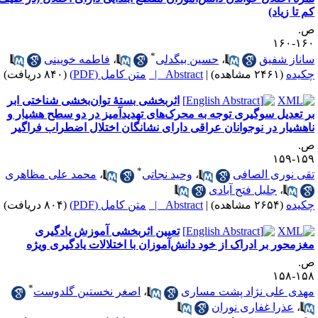
م تا زیاد)
.
۱۶۰-۱
*
اناز شفیق
،
حسین بیگدلی
،
فاطمه خویینی
کیده
(۲۴۶۱ مشاهده)
|
Abstract |
متن کامل (PDF)
(۸۴۰ دریافت)
اثربخشی بستهٔ توان‌بخشی شناختی ابر
ر تعدیل سوگیری توجه به محرک‌های تهدیدآمیز در دو سطح هشیار و
اهشیار در نوجوانان عراقی دارای نشانگان اختلال اضطراب فراگیر
.
۱۵۹-۱
*
قی نوری الصافی
،
وحید نجاتی
،
محمد علی مظاهری
،
جلیل فتح آبادی
کیده
(۲۶۵۴ مشاهده)
|
Abstract |
متن کامل (PDF)
(۸۰۴ دریافت)
تعیین اثربخشی آموزش یادگیری
غزمحور بر ادراک از خود دانش‌آموزان با اختلالات یادگیری ویژه
.
۱۵۸-۱
*
هدی علی نژاد پشت مساری
،
اصغر نخستین گلدوست
،
عذرا غفاری نوران