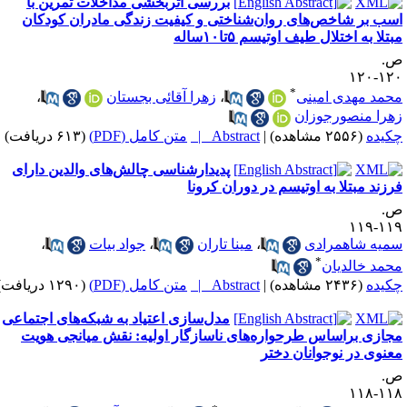
بررسی اثربخشی مداخلات تمرین با
سب بر شاخص‌های روان‌شناختی و کیفیت زندگی مادران کودکان
بتلا به اختلال طیف اوتیسم ۵تا۱۰ساله
.
۱۲۰-۱
*
حمد مهدی امینی
،
زهرا آقائی بجستان
،
هرا منصورجوزان
کیده
(۲۵۵۶ مشاهده)
|
Abstract |
متن کامل (PDF)
(۶۱۳ دریافت)
پدیدارشناسی چالش‌های والدین دارای
رزند مبتلا به اوتیسم در دوران کرونا
.
۱۱۹-۱
میه شاهمرادی
،
مینا تاران
،
جواد بیات
،
*
حمد خالدیان
کیده
(۲۴۳۶ مشاهده)
|
Abstract |
متن کامل (PDF)
(۱۲۹۰ دریافت)
مدل‌سازی اعتیاد به شبکه‌های اجتماعی
جازی براساس طرحواره‌های ناسازگار اولیه: نقش میانجی هویت
عنوی در نوجوانان دختر
.
۱۱۸-۱