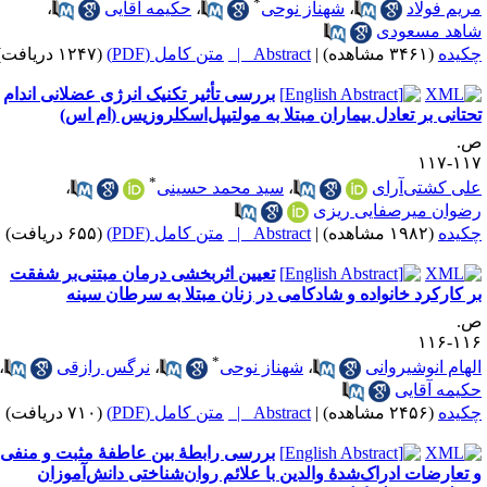
*
ریم فولاد
،
شهناز نوحی
،
حکیمه آقایی
،
اهد مسعودی
کیده
(۳۴۶۱ مشاهده)
|
Abstract |
متن کامل (PDF)
(۱۲۴۷ دریافت)
بررسی تأثیر تکنیک انرژی عضلانی اندام
حتانی بر تعادل بیماران مبتلا به مولتیپل‌اسکلروزیس (ام اس)
.
۱۱۷-۱
*
لی کشتی‌آرای
،
سید محمد حسینی
،
ضوان میرصفایی ریزی
کیده
(۱۹۸۲ مشاهده)
|
Abstract |
متن کامل (PDF)
(۶۵۵ دریافت)
تعیین اثربخشی درمان مبتنی‌بر شفقت
ر کارکرد خانواده و شادکامی در زنان مبتلا به سرطان سینه
.
۱۱۶-۱
*
لهام انوشیروانی
،
شهناز نوحی
،
نرگس رازقی
،
کیمه آقایی
کیده
(۲۴۵۶ مشاهده)
|
Abstract |
متن کامل (PDF)
(۷۱۰ دریافت)
بررسی رابطهٔ بین عاطفهٔ مثبت و منفی
 تعارضات ادراک‌شدهٔ والدین با علائم روان‌شناختی دانش‌‌آموزان