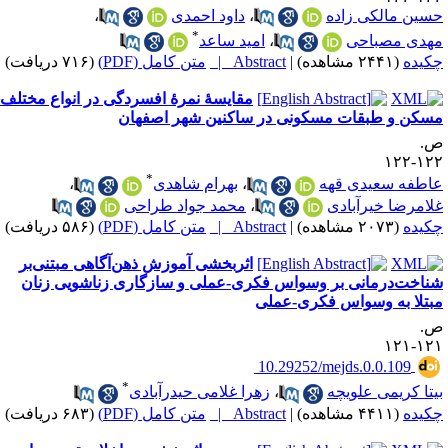
سین مالکی زاده
،
داود احمدی
،
*
هدی مصباحی
،
امید ساعد
کیده
(۲۴۴۱ مشاهده)
|
Abstract |
متن کامل (PDF)
(۷۱۶ دریافت)
مقایسهٔ نمرهٔ افسردگی در انواع مختلف
سکن و طبقات مسکونی در ساکنین شهر اصفهان
.
۱۲۲-۱
*
اطفه سعیدی قهه
،
بهرام شاهدی
،
لامرضا خیرآبادی
،
محمد جواد طراحی
کیده
(۲۰۷۳ مشاهده)
|
Abstract |
متن کامل (PDF)
(۵۸۶ دریافت)
اثربخشی آموزش ذهن‌آگاهی مبتنی‌بر
ناخت‌درمانی بر وسواس فکری-عملی و سازگاری زناشویی زنان
بتلا به وسواس فکری-عملی
.
۱۲۱-۱
‎ 10.29252/mejds.0.0.109
*
یتا کریمی علویچه
،
زهرا غلامی حیدرآبادی
کیده
(۴۴۱۱ مشاهده)
|
Abstract |
متن کامل (PDF)
(۶۸۳ دریافت)