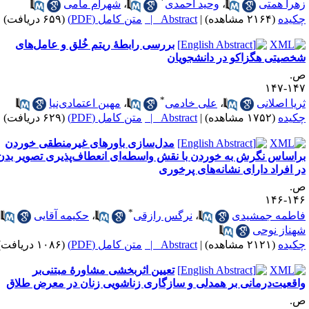
*
هرا همتی
،
وحید احمدی
،
شهرام مامی
کیده
(۲۱۶۴ مشاهده)
|
Abstract |
متن کامل (PDF)
(۶۵۹ دریافت)
بررسی رابطهٔ ریتم خُلق و عامل‌های
خصیتی هگزاکو در دانشجویان
.
۱۴۷-۱
*
ریا اصلانی
،
علی خادمی
،
مهین اعتمادی‌نیا
کیده
(۱۷۵۲ مشاهده)
|
Abstract |
متن کامل (PDF)
(۶۲۹ دریافت)
مدل‌سازی باورهای غیرمنطقی خوردن
راساس نگرش به خوردن با نقش واسطه‌ای انعطاف‌پذیری تصویر بدن
ر افراد دارای نشانه‌های پرخوری
.
۱۴۶-۱
*
اطمه جمشیدی
،
نرگس رازقی
،
حکیمه آقایی
،
هناز نوحی
کیده
(۲۱۲۱ مشاهده)
|
Abstract |
متن کامل (PDF)
(۱۰۸۶ دریافت)
تعیین اثربخشی مشاورهٔ مبتنی‌بر
اقعیت‌درمانی بر همدلی و سازگاری زناشویی زنان در معرض طلاق
.