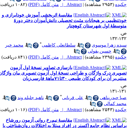
کیده
(۲۹۵۳ مشاهده)
|
Abstract |
متن کامل (PDF)
(۱۰۸۲ دریافت)
مقایسهٔ اثربخشی آموزش خودابرازی و
ودتنظیمی بر هیجانات مثبت تحصیلی دانش‌آموزان دختر دورهٔ
توسطهٔ اول شهرستان کوهچنار
.
۱۳۲-۱
*
یده زهرا موسوی
،
سلطانعلی کاظمی
،
محمد خیر
،
حسین بقولی
کیده
(۲۳۹۵ مشاهده)
|
Abstract |
متن کامل (PDF)
(۸۴۱ دریافت)
بازسازی تصاویر نسخهٔ اول آزمون
صویری درک واژگان و طراحی نسخهٔ اول آزمون تصویری بیان واژگان
تنی‌بر آن برای کودکان طبیعی ۳۰تا۷۱ماههٔ فارسی‌زبان
.
۱۳۱-۱
*
با حیدرپناهی
،
علی قربانی
،
ناهید جلیله وند
،
حمد کمالی
کیده
(۲۵۴۳ مشاهده)
|
Abstract |
متن کامل (PDF)
(۱۰۱۶ دریافت)
مقایسهٔ نیم‌رخ روانی آزمون رورشاخ
راساس نظام جامع اکسنر در افراد مبتلا به اختلالات روان‌شناختی با