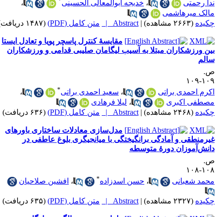
دا رحمتی
،
خدیجه ابوالمعالی الحسینی
،
الک میرهاشمی
کیده
(۲۶۶۳ مشاهده)
|
Abstract |
متن کامل (PDF)
(۱۴۸۷ دریافت)
مقایسهٔ کنترل پاسچر پویا و تعادل ایستا
ین ورزشکاران مبتلا به آسیب لیگامان صلیبی قدامی و ورزشکاران
الم
.
۱۰۹-۱
*
کرم احمدی براتی
،
سعید احمدی براتی
،
صطفی اکبری
،
لیلا فرهادی
کیده
(۲۴۶۸ مشاهده)
|
Abstract |
متن کامل (PDF)
(۶۳۶ دریافت)
مدل‌سازی معادلات ساختاری باورهای
یرمنطقی و آمادگی برانگیختگی با میانجیگری بلوغ عاطفی در
انش‌آموزان دورهٔ متوسطه
.
۱۰۸-۱
*
حمد شعبانی
،
حسن اسدزاده
،
افشین صلاحیان
کیده
(۲۳۲۷ مشاهده)
|
Abstract |
متن کامل (PDF)
(۶۳۵ دریافت)