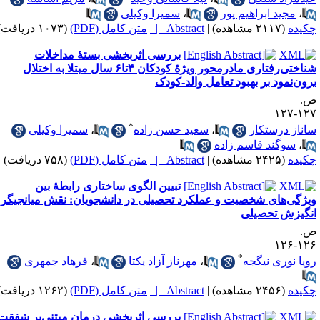
،
مجید ابراهیم پور
،
سمیرا وکیلی
کیده
(۲۱۱۷ مشاهده)
|
Abstract |
متن کامل (PDF)
(۱۰۷۳ دریافت)
بررسی اثربخشی بستهٔ مداخلات
شناختی‌رفتاری مادرمحور ویژهٔ کودکان ۴تا۶ سال مبتلا به اختلال
رون‌نمود بر بهبود تعامل والد-کودک
.
۱۲۷-۱
*
اناز درستکار
،
سعید حسن زاده
،
سمیرا وکیلی
،
سوگند قاسم زاده
کیده
(۲۴۲۵ مشاهده)
|
Abstract |
متن کامل (PDF)
(۷۵۸ دریافت)
تبیین الگوی ساختاری رابطهٔ بین
یژگی‌های شخصیت و عملکرد تحصیلی در دانشجویان: نقش میانجیگر
نگیزش تحصیلی
.
۱۲۶-۱
*
ویا نوری نیگجه
،
مهرناز آزاد یکتا
،
فرهاد جمهری
کیده
(۲۴۵۶ مشاهده)
|
Abstract |
متن کامل (PDF)
(۱۲۶۲ دریافت)
بررسی اثربخشی درمان مبتنی‌بر شفقت