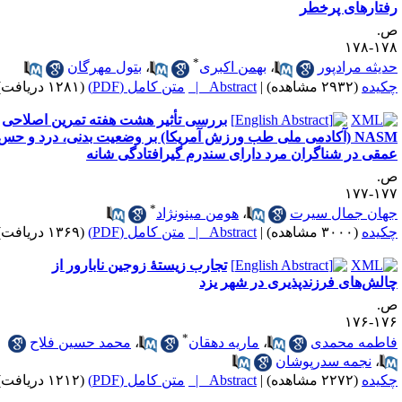
فتارهای پرخطر
.
۱۷۸-۱
*
دیثه مرادپور
،
بهمن اکبری
،
بتول مهرگان
کیده
(۲۹۳۲ مشاهده)
|
Abstract |
متن کامل (PDF)
(۱۲۸۱ دریافت)
بررسی تأثیر هشت هفته تمرین اصلاحی
NASM (آکادمی ملی طب ورزش آمریکا) بر وضعیت بدنی، درد و حس
مقی در شناگران مرد دارای سندرم گیرافتادگی شانه
.
۱۷۷-۱
*
هان جمال سیرت
،
هومن مینونژاد
کیده
(۳۰۰۰ مشاهده)
|
Abstract |
متن کامل (PDF)
(۱۳۶۹ دریافت)
تجارب زیستهٔ زوجین نابارور از
الش‌های فرزندپذیری در شهر یزد
.
۱۷۶-۱
*
اطمه محمدی
،
ماریه دهقان
،
محمد حسین فلاح
،
نجمه سدرپوشان
کیده
(۲۲۷۲ مشاهده)
|
Abstract |
متن کامل (PDF)
(۱۲۱۲ دریافت)