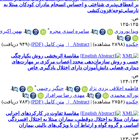
ر انعطاف‌‌پذیری‌ ‌‌شناختی و احساس انسجام مادران کودکان مبتلا به
ارسایی‌توجه/فزون‌کنشی
.
۱۲۵-۱
*
یدا نوروزی
،
سامره اسدی مجره
،
بهمن اکبری
کیده
(۲۸۹۸ مشاهده)
|
Abstract |
متن کامل (PDF)
(۹۴۹ دریافت)
مقایسهٔ اثربخشی روش یکپارچگی
سی و روش سازمان‌دهی مجدد اعصاب مرکزی بر مهارت‌های
یداری-فضایی دانش‌آموزان دارای اختلال یادگیری خاص
.
۱۲۴-۱
*
اطمه اخلاقی یزدی نژاد
،
چنگیز رحیمی
،
وراله محمدی
،
مهدی رضا سرافراز
کیده
(۲۷۵۶ مشاهده)
|
Abstract |
متن کامل (PDF)
(۷۸۳ دریافت)
مقایسهٔ تفاوت در کارکردهای اجرایی
یماران مبتلا به اختلال دوقطبی، بیماران مبتلا به اختلال افسردگی
ساسی و گروه گواه و ارتباط آن با ویژگی‌های بالینی بیماران
.
۱۲۳-۱