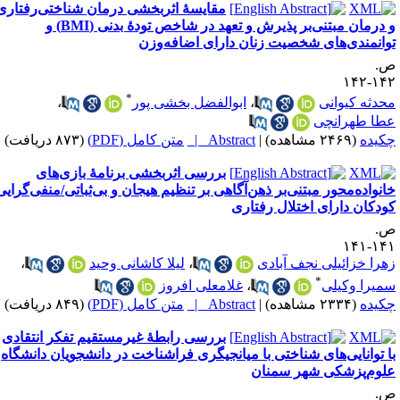
مقایسهٔ اثربخشی درمان شناختی‌رفتاری
و درمان مبتنی‌بر پذیرش و تعهد در شاخص تودهٔ بدنی (BMI) و
وانمندی‌های شخصیت زنان دارای اضافه‌وزن
.
۱۴۲-۱
*
حدثه کیوانی
،
ابوالفضل بخشی پور
،
طا طهرانچی
کیده
(۲۴۶۹ مشاهده)
|
Abstract |
متن کامل (PDF)
(۸۷۳ دریافت)
بررسی اثربخشی برنامهٔ بازی‌های
انواده‌محور مبتنی‌بر ذهن‌آگاهی بر تنظیم هیجان و بی‌ثباتی/منفی‌گرایی
ودکان دارای اختلال رفتاری
.
۱۴۱-۱
هرا خزائیلی نجف آبادی
،
لیلا کاشانی وحید
،
*
میرا وکیلی
،
غلامعلی افروز
کیده
(۲۳۳۴ مشاهده)
|
Abstract |
متن کامل (PDF)
(۸۴۹ دریافت)
بررسی رابطهٔ غیرمستقیم تفکر انتقادی
ا توانایی‌های شناختی با میانجیگری فراشناخت در دانشجویان دانشگاه
لوم‌پزشکی شهر سمنان
.