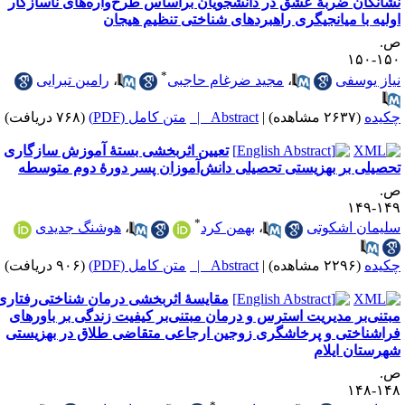
شانگان ضربهٔ ‌عشق در دانشجویان براساس طرح‌واره‌های ناسازگار
ولیه با میانجیگری راهبردهای شناختی تنظیم هیجان
.
۱۵۰-۱
*
یاز یوسفی
،
مجید ضرغام حاجبی
،
رامین تبرایی
کیده
(۲۶۳۷ مشاهده)
|
Abstract |
متن کامل (PDF)
(۷۶۸ دریافت)
تعیین اثربخشی بستهٔ آموزش سازگاری
حصیلی بر بهزیستی تحصیلی دانش‌آموزان پسر دورهٔ دوم متوسطه
.
۱۴۹-۱
*
لیمان اشکوتی
،
بهمن کرد
،
هوشنگ جدیدی
کیده
(۲۲۹۶ مشاهده)
|
Abstract |
متن کامل (PDF)
(۹۰۶ دریافت)
مقایسهٔ اثربخشی درمان شناختی‌رفتاری
بتنی‌بر مدیریت استرس و درمان مبتنی‌بر کیفیت زندگی بر باورهای
راشناختی و پرخاشگری زوجین ارجاعی متقاضی طلاق در بهزیستی
هرستان ایلام
.
۱۴۸-۱