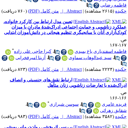
اطمه رضایی
کیده
(۲۶۱۵ مشاهده)
|
Abstract |
متن کامل (PDF)
(۷۶۰ دریافت)
تعیین مدل ارتباط بین کارکرد خانواده،
ملکرد زناشویی و حمایت اجتماعی ادراک‌شدهٔ مادران با میزان
ودک‌آزاری آنان با میانجیگری تنظیم هیجانی در دانش‌آموزان ابتدایی
.
۱۶۷-۱
*
اطمه اسفندیاری باغ بمیدی
،
کبرا حاجی علی زاده
،
سید عبدالوهاب سماوی
،
آزیتا امیرفخرایی
کیده
(۲۲۲۴ مشاهده)
|
Abstract |
متن کامل (PDF)
(۸۲۳ دریافت)
ارتباط نقش‌های جنسیتی و انصاف
دراک‌شده با تعارضات زناشویی زنان متأهل
.
۱۶۶-۱
*
ریده عامری
،
سوسن شیرازی
،
قایق زهرائی
کیده
(۳۵۸۲ مشاهده)
|
Abstract |
متن کامل (PDF)
(۹۸۳ دریافت)
بررسی اثربخشی روان‌درمانی پویشی