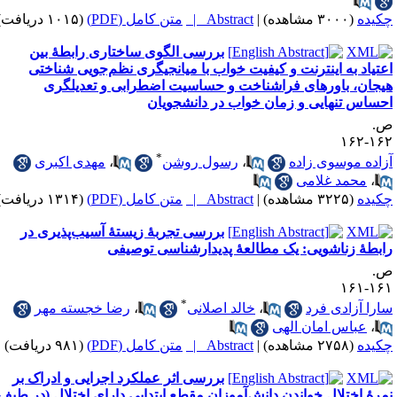
کیده
(۳۰۰۰ مشاهده)
|
Abstract |
متن کامل (PDF)
(۱۰۱۵ دریافت)
بررسی الگوی ساختاری رابطهٔ بین
عتیاد به اینترنت و کیفیت خواب با میانجیگری نظم‌جویی شناختی
یجان، باورهای فراشناخت و حساسیت اضطرابی و تعدیلگری
حساس تنهایی و زمان خواب در دانشجویان
.
۱۶۲-۱
*
زاده موسوی زاده
،
رسول روشن
،
مهدی اکبری
،
محمد غلامی
کیده
(۳۲۲۵ مشاهده)
|
Abstract |
متن کامل (PDF)
(۱۳۱۴ دریافت)
بررسی تجربهٔ زیستهٔ آسیب‌پذیری در
ابطهٔ زناشویی: یک مطالعهٔ پدیدارشناسی توصیفی
.
۱۶۱-۱
*
ارا آزادی فرد
،
خالد اصلانی
،
رضا خجسته مهر
،
عباس امان الهی
کیده
(۲۷۵۸ مشاهده)
|
Abstract |
متن کامل (PDF)
(۹۸۱ دریافت)
بررسی اثر عملکرد اجرایی و ادراک بر
مرهٔ اختلال خواندن دانش‌آموزان مقطع ابتدایی دارای اختلال (در طیف