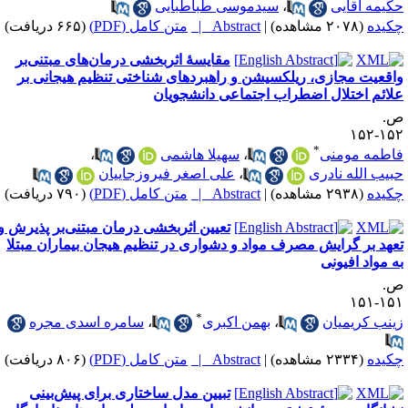
کیمه آقایی
،
سیدموسی طباطبایی
کیده
(۲۰۷۸ مشاهده)
|
Abstract |
متن کامل (PDF)
(۶۶۵ دریافت)
مقایسهٔ اثربخشی درمان‌های مبتنی‌بر
اقعیت مجازی، ریلکسیشن و راهبردهای شناختی تنظیم هیجانی بر
لائم اختلال اضطراب اجتماعی دانشجویان
.
۱۵۲-۱
*
اطمه مومنی
،
سهیلا هاشمی
،
بیب الله نادری
،
علی اصغر فیروزجاییان
کیده
(۲۹۳۸ مشاهده)
|
Abstract |
متن کامل (PDF)
(۷۹۰ دریافت)
تعیین اثربخشی درمان مبتنی‌بر پذیرش و
عهد بر گرایش مصرف مواد و دشواری در تنظیم هیجان بیماران مبتلا
ه مواد افیونی
.
۱۵۱-۱
*
ینب کریمیان
،
بهمن اکبری
،
سامره اسدی مجره
کیده
(۲۳۳۴ مشاهده)
|
Abstract |
متن کامل (PDF)
(۸۰۶ دریافت)
تبیین مدل ساختاری برای پیش‌بینی