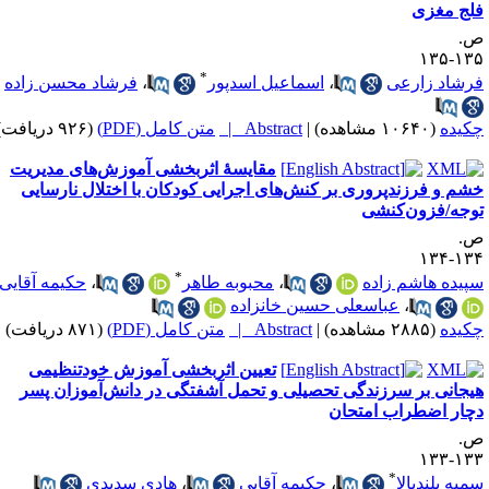
لج مغزی
.
۱۳۵-۱
*
رشاد زارعی
،
اسماعیل اسدپور
،
فرشاد محسن زاده
کیده
(۱۰۶۴۰ مشاهده)
|
Abstract |
متن کامل (PDF)
(۹۲۶ دریافت)
مقایسهٔ اثربخشی آموزش‌های مدیریت
شم و فرزندپروری بر کنش‌های اجرایی کودکان با اختلال نارسایی
وجه/فزون‌کنشی
.
۱۳۴-۱
*
پیده هاشم زاده
،
محبوبه طاهر
،
حکیمه آقایی
،
عباسعلی حسین خانزاده
کیده
(۲۸۸۵ مشاهده)
|
Abstract |
متن کامل (PDF)
(۸۷۱ دریافت)
تعیین اثربخشی آموزش خودتنظیمی
یجانی بر سرزندگی تحصیلی و تحمل آشفتگی در دانش‌آموزان پسر
چار اضطراب امتحان
.
۱۳۳-۱
*
میه بلندبالا
،
حکیمه آقایی
،
هادی سدیدی